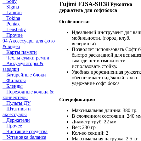
Sony
Fujimi FJSA-SH38
Рукоятка
Sigma
держатель для софтбокса
Tamron
Tokina
Особенности:
Pentax
Lensbaby
Идеальный инструмент для ва
Прочие
мобильности. (город, клуб,
04 Аксессуары для фото
вечеринка)
& видео
Позволяет использовать Софт-б
Карты памяти
быстро раскладной для вспыше
Чехлы сумки ремни
там где нет возможности
Аккумуляторы &
использовать стойку.
зарядки
Удобная прорезиненная рукоятк
Батарейные блоки
обеспечивает надёжный захват 
Фильтры
удержание софт-бокса
Бленды
Переходные кольца &
конвертеры
Спецификация:
Пульты ДУ
Штативы и
Максимальная длинна: 380 гр.
аксессуары
В сложенном состоянии: 240 м
Держатели
Диаметр труб: 22 мм
Прочее
Вес: 230 гр
Чистящие средства
Кол-во секций: 2
Установка баланса
Максимальная нагрузка: 2,5 кг