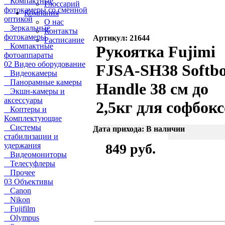
Компактные
Глоссарий
фотокамеры со сменной
Компания
оптикой
О нас
Зеркальные
Контакты
фотокамеры
Артикул: 21644
Расписание
Компактные
Рукоятка Fujimi
фотоаппараты
02 Видео оборудование
FJSA-SH38 Softb
Видеокамеры
Панорамные камеры
Handle 38 см до
Экшн-камеры и
аксессуары
2,5кг для софбок
Коптеры и
Комплектующие
Системы
Дата прихода: В наличии
стабилизации и
удержания
849 руб.
Видеомониторы
Телесуфлеры
Прочее
03 Объективы
Canon
Nikon
Fujifilm
Olympus