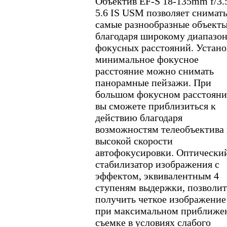
Объектив EF-S 18-135mm f/3.
5.6 IS USM позволяет снимат
самые разнообразные объект
благодаря широкому диапазо
фокусных расстояний. Устано
минимальное фокусное
расстояние можно снимать
панорамные пейзажи. При
большом фокусном расстоян
вы сможете приблизиться к
действию благодаря
возможностям телеобъектива
высокой скорости
автофокусировки. Оптически
стабилизатор изображения с
эффектом, эквивалентным 4
ступеням выдержки, позволит
получить четкое изображение
при максимальном приближе
съемке в условиях слабого