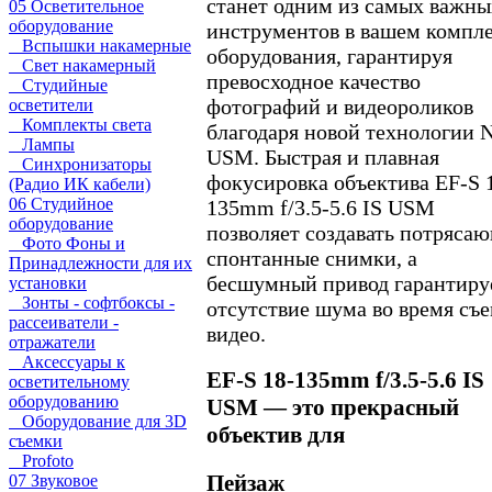
станет одним из самых важны
05 Осветительное
оборудование
инструментов в вашем компл
Вспышки накамерные
оборудования, гарантируя
Свет накамерный
превосходное качество
Студийные
фотографий и видеороликов
осветители
Комплекты света
благодаря новой технологии 
Лампы
USM. Быстрая и плавная
Синхронизаторы
фокусировка объектива EF-S 
(Радио ИК кабели)
06 Студийное
135mm f/3.5-5.6 IS USM
оборудование
позволяет создавать потряса
Фото Фоны и
спонтанные снимки, а
Принадлежности для их
бесшумный привод гарантиру
установки
Зонты - софтбоксы -
отсутствие шума во время съ
рассеиватели -
видео.
отражатели
Аксессуары к
EF-S 18-135mm f/3.5-5.6 IS
осветительному
оборудованию
USM — это прекрасный
Оборудование для 3D
объектив для
съемки
Profoto
Пейзаж
07 Звуковое