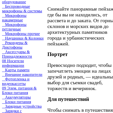
оборудование
Беспроводные
Снимайте панорамные пейзаж
микрофоны & системы
где бы вы не находились, от
Микрофоны
рассвета и до заката. От горн
накамерные
Микрофоны
склонов и морских видов до
петличные
архитектурных памятников
Микрофоны прочие
города и урбанистических
Наушники & Колонки
Рекордеры &
пейзажей.
Диктофоны
Аксессуары &
Портрет
Принадлежности
08 Носители
Превосходно подходит, чтобы
информации
Карты памяти
запечатлеть эмоции на лицах
Внешние накопители
друзей и родных, — идеальн
Фотопленка и
выбор для съемки свадеб,
видеокассеты
торжеств и вечеринок.
09 Элем. питания &
Блоки питания
Аккумуляторы
Для путешествий
Блоки питания
Зарядные устройства
Чтобы снимать в путешествия
Зарядки с