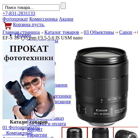
+7-831-2831133
Фотопрокат
Комиссионка
Акции
Корзина пуста.
Главная страница
Каталог товаров
03 Объективы
Canon
Обзоры
EF-S 18-135 mm f/3.5-5.6 IS USM nano
Фотоаппараты
Объективы
Фильтры
Новости
Фото и видео
Гаджеты
Аксессуары
Слухи
Новости компании
Услуги
Прокат фототехники
Выкуп и реализация
Покупателям
Акции
Как сделать заказ
Каталог товаров
Доставка и оплата
01 Фотоаппараты
Кредит
Компактные
Гарантии