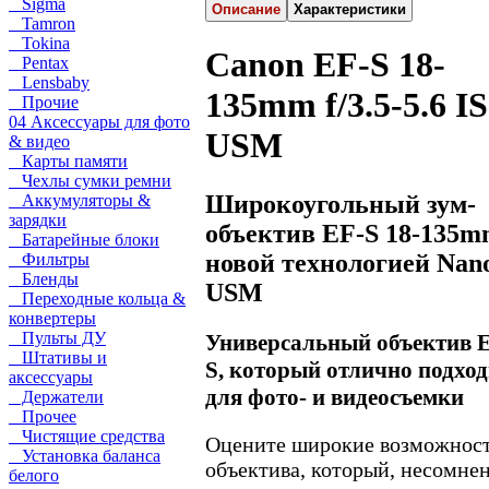
Sigma
Описание
Характеристики
Tamron
Tokina
Canon EF-S 18-
Pentax
Lensbaby
135mm f/3.5-5.6 IS
Прочие
04 Аксессуары для фото
USM
& видео
Карты памяти
Чехлы сумки ремни
Широкоугольный зум-
Аккумуляторы &
зарядки
объектив EF-S 18-135m
Батарейные блоки
новой технологией Nan
Фильтры
Бленды
USM
Переходные кольца &
конвертеры
Пульты ДУ
Универсальный объектив 
Штативы и
S, который отлично подхо
аксессуары
для фото- и видеосъемки
Держатели
Прочее
Чистящие средства
Оцените широкие возможнос
Установка баланса
объектива, который, несомне
белого