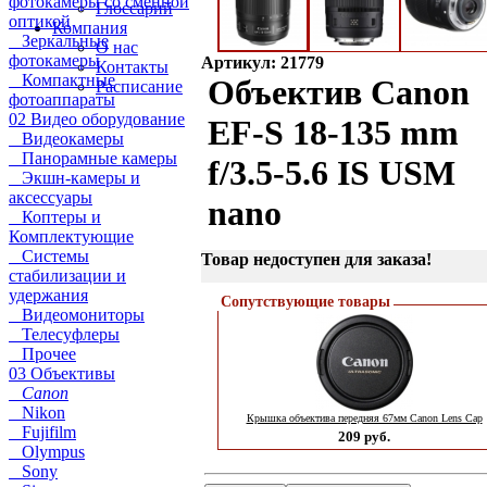
фотокамеры со сменной
Глоссарий
оптикой
Компания
Зеркальные
О нас
фотокамеры
Артикул: 21779
Контакты
Компактные
Объектив Canon
Расписание
фотоаппараты
02 Видео оборудование
EF-S 18-135 mm
Видеокамеры
Панорамные камеры
f/3.5-5.6 IS USM
Экшн-камеры и
аксессуары
nano
Коптеры и
Комплектующие
Системы
Товар недоступен для заказа!
стабилизации и
удержания
Сопутствующие товары
Видеомониторы
Телесуфлеры
Прочее
03 Объективы
Canon
Nikon
Крышка объектива передняя 67мм Canon Lens Cap
Fujifilm
209 руб.
Olympus
Sony