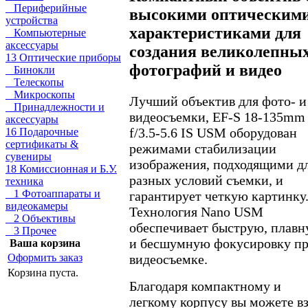
Периферийные
высокими оптическим
устройства
характеристиками для
Компьютерные
аксессуары
создания великолепны
13 Оптические приборы
фотографий и видео
Бинокли
Телескопы
Микроскопы
Лучший объектив для фото- и
Принадлежности и
видеосъемки, EF-S 18-135mm
аксессуары
f/3.5-5.6 IS USM оборудован
16 Подарочные
сертификаты &
режимами стабилизации
сувениры
изображения, подходящими д
18 Комиссионная и Б.У.
разных условий съемки, и
техника
1 Фотоаппараты и
гарантирует четкую картинку
видеокамеры
Технология Nano USM
2 Объективы
обеспечивает быструю, плав
3 Прочее
и бесшумную фокусировку п
Ваша корзина
видеосъемке.
Оформить заказ
Корзина пуста.
Благодаря компактному и
легкому корпусу вы можете в