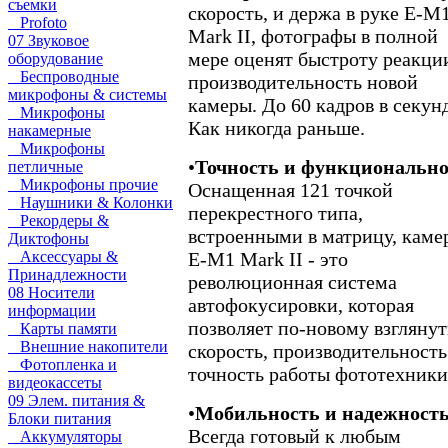
съемки
скорость, и держа в руке E-M
Profoto
Mark II, фотографы в полной
07 Звуковое
мере оценят быстроту реакци
оборудование
Беспроводные
производительность новой
микрофоны & системы
камеры. До 60 кадров в секунд
Микрофоны
Как никогда раньше.
накамерные
Микрофоны
•
Точность и функционально
петличные
Микрофоны прочие
Оснащенная 121 точкой
Наушники & Колонки
перекрестного типа,
Рекордеры &
встроенными в матрицу, каме
Диктофоны
Аксессуары &
E-M1 Mark II - это
Принадлежности
революционная система
08 Носители
автофокусировки, которая
информации
позволяет по-новому взглянут
Карты памяти
Внешние накопители
скорость, производительность
Фотопленка и
точность работы фототехники
видеокассеты
09 Элем. питания &
•
Мобильность и надежност
Блоки питания
Всегда готовый к любым
Аккумуляторы