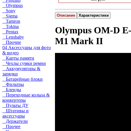
Fujifilm
Olympus
Sony
Описание
Характеристики
Sigma
Tamron
Tokina
Olympus OM-D E
Pentax
Lensbaby
M1 Mark II
Прочие
04 Аксессуары для фото
& видео
Карты памяти
Чехлы сумки ремни
Аккумуляторы &
зарядки
Батарейные блоки
Фильтры
Бленды
Переходные кольца &
конвертеры
Пульты ДУ
Штативы и
аксессуары
Держатели
Прочее