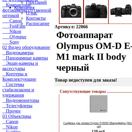
Глоссарий
Компактные
Компания
фотокамеры со сменной
О нас
оптикой
Контакты
Canon
Расписание
FujiFilm
Артикул: 22066
Nikon
Фотоаппарат
Olympus
Sony
Olympus OM-D E
02 Видео оборудование
Видеокамеры
M1 mark II body
Панорамные камеры
Экшн-камеры и
черный
аксессуары
Коптеры и
Комплектующие
Товар недоступен для заказа!
Системы
стабилизации и
Сопутствующие товары
удержания
Видеомониторы
Телесуфлеры
Прочее
03 Объективы
Canon
Салфетка для оптики Fujimi FJ3030 Микрофибра (30х
Nikon
см)
139 руб.