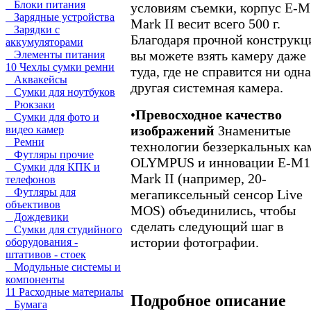
Блоки питания
условиям съемки, корпус E-M
Зарядные устройства
Mark II весит всего 500 г.
Зарядки с
Благодаря прочной конструкц
аккумуляторами
вы можете взять камеру даже
Элементы питания
10 Чехлы сумки ремни
туда, где не справится ни одна
Аквакейсы
другая системная камера.
Сумки для ноутбуков
Рюкзаки
•
Превосходное качество
Сумки для фото и
изображений
Знаменитые
видео камер
Ремни
технологии беззеркальных ка
Футляры прочие
OLYMPUS и инновации E-M1
Сумки для КПК и
Mark II (например, 20-
телефонов
Футляры для
мегапиксельный сенсор Live
объективов
MOS) объединились, чтобы
Дождевики
сделать следующий шаг в
Сумки для студийного
истории фотографии.
оборудования -
штативов - стоек
Модульные системы и
компоненты
11 Расходные материалы
Подробное описание
Бумага