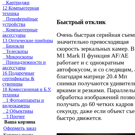
Картриджи
12 Компьютерная
техника
Периферийные
Быстрый отклик
устройства
Компьютерные
Очень быстрая серийная съем
аксессуары
13 Оптические приборы
значительно превосходящая
Бинокли
скорость зеркальных камер. В
Телескопы
M1 Mark II функция AF/AE
Микроскопы
работает и с однократным
Принадлежности и
аксессуары
автофокусом, и со следящим, 
16 Подарочные
благодаря матрице 20.4 Мп
сертификаты &
снимки получаются удивител
сувениры
18 Комиссионная и Б.У.
яркими и резкими. Параллель
техника
обработка изображений позв
1 Фотоаппараты и
получать до 60 четких кадров 
видеокамеры
секунду, даже если объект съ
2 Объективы
3 Прочее
быстро движется.
Ваша корзина
Оформить заказ
Корзина пуста.