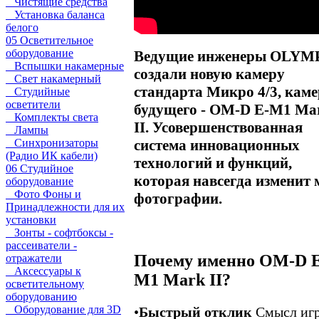
Чистящие средства
Установка баланса
белого
05 Осветительное
оборудование
Ведущие инженеры OLYM
Вспышки накамерные
создали новую камеру
Свет накамерный
стандарта Микро 4/3, кам
Студийные
осветители
будущего - OM-D E-M1 Ma
Комплекты света
II. Усовершенствованная
Лампы
система инновационных
Синхронизаторы
(Радио ИК кабели)
технологий и функций,
06 Студийное
которая навсегда изменит 
оборудование
Фото Фоны и
фотографии.
Принадлежности для их
установки
Зонты - софтбоксы -
рассеиватели -
Почему именно OM-D E
отражатели
Аксессуары к
M1 Mark II?
осветительному
оборудованию
Оборудование для 3D
•
Быстрый отклик
Смысл игр