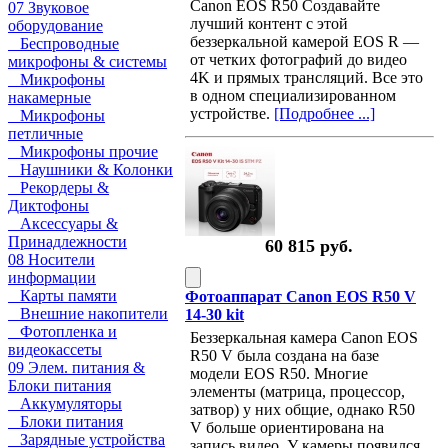
Canon EOS R50 Создавайте
07 Звуковое
лучший контент с этой
оборудование
беззеркальной камерой EOS R —
Беспроводные
от четких фотографий до видео
микрофоны & системы
4K и прямых трансляций. Все это
Микрофоны
в одном специализированном
накамерные
устройстве.
[Подробнее ...]
Микрофоны
петличные
Микрофоны прочие
Наушники & Колонки
Рекордеры &
Диктофоны
Аксессуары &
Принадлежности
60 815 руб.
08 Носители
информации
Карты памяти
Фотоаппарат Canon EOS R50 V
Внешние накопители
14-30 kit
Фотопленка и
Беззеркальная камера Canon EOS
видеокассеты
R50 V была создана на базе
09 Элем. питания &
модели EOS R50. Многие
Блоки питания
элементы (матрица, процессор,
Аккумуляторы
затвор) у них общие, однако R50
Блоки питания
V больше ориентирована на
Зарядные устройства
запись видео. У камеры появился