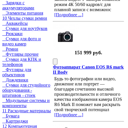
Зарядки с
режим 4К 50/60 кадров/с для
аккумуляторами
плавной записи с возможнос
Элементы питания
[Подробнее ...]
10 Чехлы сумки ремни
Аквакейсы
Сумки для ноутбуков
Рюкзаки
Сумки для фото и
видео камер
Ремни
151 999 руб.
Футляры прочие
Сумки для КПК и
телефонов
Фотоаппарат Canon EOS R6 mark
Футляры для
II Body
объективов
Будь то фотографии или видео,
Дождевики
движение или портрет —
Сумки для студийного
благодаря сочетанию высокой
оборудования -
производительности и отличного
штативов - стоек
качества изображения камера EOS
Модульные системы и
R6 Mark II поможет вам раскрыть
компоненты
свой творческий потенциал
11 Расходные материалы
[Подробнее ...]
Бумага
Картриджи
12 Компьютерная