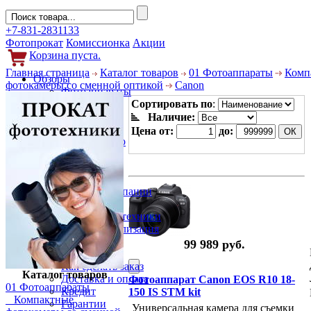
+7-831-2831133
Фотопрокат
Комиссионка
Акции
Корзина пуста.
Главная страница
Каталог товаров
01 Фотоаппараты
Комп
Обзоры
фотокамеры со сменной оптикой
Canon
Фотоаппараты
Объективы
Сортировать по
:
Фильтры
Наличие:
Новости
Цена от:
до:
Фото и видео
Гаджеты
Аксессуары
Слухи
Новости компании
Услуги
Прокат фототехники
Выкуп и реализация
Покупателям
99 989 руб.
Акции
Как сделать заказ
Каталог товаров
Доставка и оплата
Фотоаппарат Canon EOS R10 18-
01 Фотоаппараты
Кредит
150 IS STM kit
Компактные
Гарантии
Универсальная камера для съемки