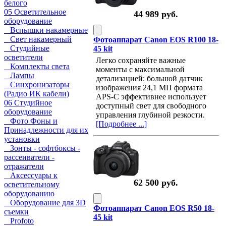
белого
05 Осветительное
44 989 руб.
оборудование
Вспышки накамерные
Свет накамерный
Фотоаппарат Canon EOS R100 18-
Студийные
45 kit
осветители
Легко сохраняйте важные
Комплекты света
моменты с максимальной
Лампы
детализацией: большой датчик
Синхронизаторы
изображения 24,1 МП формата
(Радио ИК кабели)
APS-C эффективнее использует
06 Студийное
доступный свет для свободного
оборудование
управления глубиной резкости.
Фото Фоны и
[Подробнее ...]
Принадлежности для их
установки
Зонты - софтбоксы -
рассеиватели -
отражатели
Аксессуары к
62 500 руб.
осветительному
оборудованию
Оборудование для 3D
Фотоаппарат Canon EOS R50 18-
съемки
45 kit
Profoto