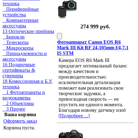
техника
Периферийные
устройства
Компьютерные
аксессуары
274 999 руб.
13 Оптические приборы
Бинокли
Фотоаппарат Canon EOS R6
Телескопы
Mark III Kit RF 24-105mm f/4-7.1
Микроскопы
IS STM
Принадлежности и
аксессуары
Камера EOS R6 Mark III
16 Подарочные
предлагает оптимальный баланс
сертификаты &
между качеством и
сувениры
производительностью:
18 Комиссионная и Б.У.
исключительная детализация
техника
поможет вам реализовать свои
1 Фотоаппараты и
творческие задумки, а
видеокамеры
превосходная скорость — не
2 Объективы
упустить ни единого момента.
3 Прочее
Благодаря новому датчику изоб
Ваша корзина
[Подробнее ...]
Оформить заказ
Корзина пуста.