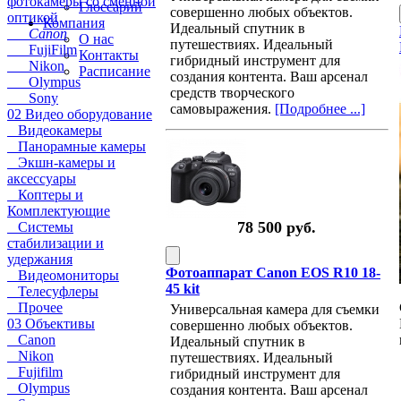
фотокамеры со сменной
Глоссарий
совершенно любых объектов.
оптикой
Компания
Идеальный спутник в
Canon
О нас
путешествиях. Идеальный
FujiFilm
Контакты
гибридный инструмент для
Nikon
Расписание
создания контента. Ваш арсенал
Olympus
средств творческого
Sony
самовыражения.
[Подробнее ...]
02 Видео оборудование
Видеокамеры
Панорамные камеры
Экшн-камеры и
аксессуары
Коптеры и
Комплектующие
78 500 руб.
Системы
стабилизации и
удержания
Фотоаппарат Canon EOS R10 18-
Видеомониторы
45 kit
Телесуфлеры
Прочее
Универсальная камера для съемки
03 Объективы
совершенно любых объектов.
Canon
Идеальный спутник в
Nikon
путешествиях. Идеальный
Fujifilm
гибридный инструмент для
Olympus
создания контента. Ваш арсенал