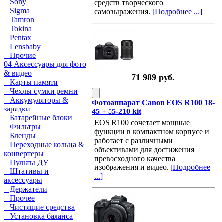
Sony
средств творческого
Sigma
самовыражения.
[Подробнее ...]
Tamron
Tokina
Pentax
Lensbaby
Прочие
04 Аксессуары для фото
& видео
71 989 руб.
Карты памяти
Чехлы сумки ремни
Аккумуляторы &
Фотоаппарат Canon EOS R100 18-
зарядки
45 + 55-210 kit
Батарейные блоки
EOS R100 сочетает мощные
Фильтры
функции в компактном корпусе и
Бленды
работает с различными
Переходные кольца &
объективами для достижения
конвертеры
превосходного качества
Пульты ДУ
изображения и видео.
[Подробнее
Штативы и
...]
аксессуары
Держатели
Прочее
Чистящие средства
Установка баланса