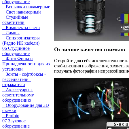
оборудование
Вспышки накамерные
Свет накамерный
Студийные
осветители
Комплекты света
Лампы
Синхронизаторы
(Радио ИК кабели)
06 Студийное
Отличное качество снимков
оборудование
Фото Фоны и
Откройте для себя исключительное к
Принадлежности для их
стабилизация изображения, захватыва
установки
получать фотографии непревзойденно
Зонты - софтбоксы -
рассеиватели -
отражатели
Аксессуары к
осветительному
оборудованию
Оборудование для 3D
съемки
Profoto
07 Звуковое
оборудование