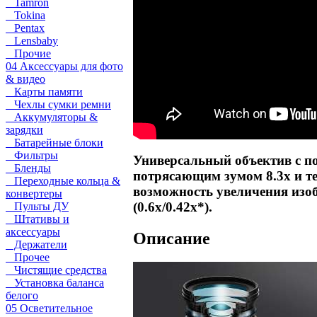
Tamron
Tokina
Pentax
Lensbaby
Прочие
04 Аксессуары для фото
& видео
Карты памяти
Чехлы сумки ремни
Аккумуляторы &
зарядки
Батарейные блоки
Фильтры
Универсальный объектив с по
Бленды
потрясающим зумом 8.3х и те
Переходные кольца &
возможность увеличения изоб
конвертеры
(0.6х/0.42х*).
Пульты ДУ
Штативы и
аксессуары
Описание
Держатели
Прочее
Чистящие средства
Установка баланса
белого
05 Осветительное