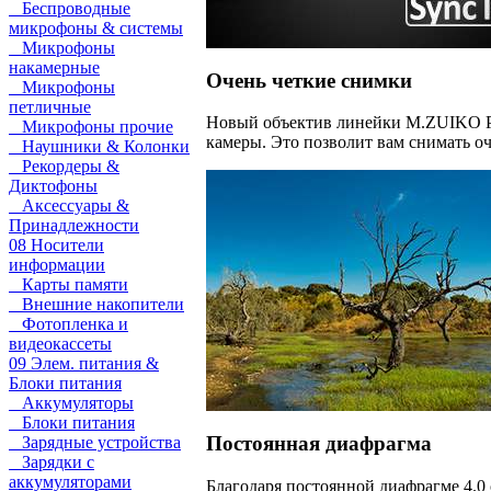
Беспроводные
микрофоны & системы
Микрофоны
накамерные
Очень четкие снимки
Микрофоны
петличные
Новый объектив линейки M.ZUIKO PR
Микрофоны прочие
камеры. Это позволит вам снимать оч
Наушники & Колонки
Рекордеры &
Диктофоны
Аксессуары &
Принадлежности
08 Носители
информации
Карты памяти
Внешние накопители
Фотопленка и
видеокассеты
09 Элем. питания &
Блоки питания
Аккумуляторы
Блоки питания
Постоянная диафрагма
Зарядные устройства
Зарядки с
аккумуляторами
Благодаря постоянной диафрагме 4.