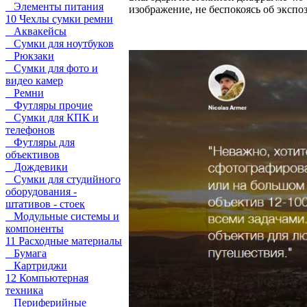
Элементы питания
изображение, не беспокоясь об эксп
10 Чехлы сумки ремни
Аквакейсы
Сумки для ноутбуков
Рюкзаки
Сумки для фото и
видео камер
Ремни
Футляры прочие
Сумки для КПК и
телефонов
Футляры для
объективов
Дождевики
Сумки для студийного
оборудования -
штативов - стоек
Модульные системы и
компоненты
11 Расходные материалы
Бумага
Картриджи
12 Компьютерная
техника
Периферийные