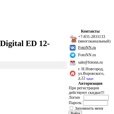
Контакты
+7-831-2831133
igital ED 12-
(многоканальный)
FotoNN.ru
FotoNN.ru
sale@fotonn.ru
г. Н.Новгород,
ул.Воровского,
д.22
(карта)
Авторизация
При регистрации
действуют скидки!!!
Логин
Пароль
Запомнить меня