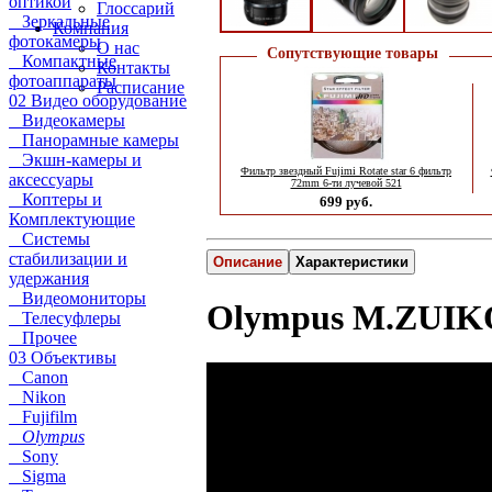
оптикой
Глоссарий
Зеркальные
Компания
фотокамеры
О нас
Сопутствующие товары
Компактные
Контакты
фотоаппараты
Расписание
02 Видео оборудование
Видеокамеры
Панорамные камеры
Экшн-камеры и
Фильтр звездный Fujimi Rotate star 6 фильтр
аксессуары
72mm 6-ти лучевой 521
Коптеры и
699 руб.
Комплектующие
Системы
стабилизации и
Описание
Характеристики
удержания
Видеомониторы
Olympus M.ZUIKO
Телесуфлеры
Прочее
03 Объективы
Canon
Nikon
Fujifilm
Olympus
Sony
Sigma