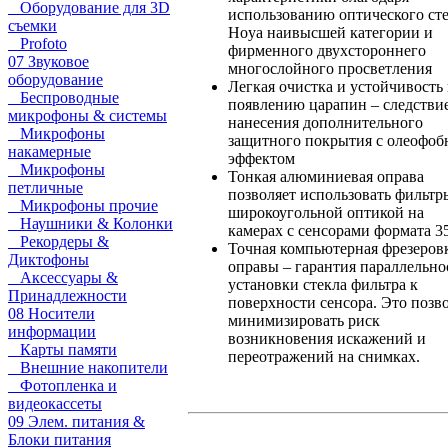
Оборудование для 3D
использованию оптического ст
съемки
Hoya наивысшей категории и
Profoto
фирменного двухстороннего
07 Звуковое
многослойного просветления
оборудование
Легкая очистка и устойчивость 
Беспроводные
появлению царапин – следстви
микрофоны & системы
нанесения дополнительного
Микрофоны
защитного покрытия с олеофо
накамерные
эффектом
Микрофоны
Тонкая алюминиевая оправа
петличные
позволяет использовать фильтр
Микрофоны прочие
широкоугольной оптикой на
Наушники & Колонки
камерах с сенсорами формата 3
Рекордеры &
Точная компьютерная фрезеров
Диктофоны
оправы – гарантия параллельно
Аксессуары &
установки стекла фильтра к
Принадлежности
поверхности сенсора. Это позв
08 Носители
минимизировать риск
информации
возникновения искажений и
Карты памяти
переотражений на снимках.
Внешние накопители
Фотопленка и
видеокассеты
09 Элем. питания &
Блоки питания