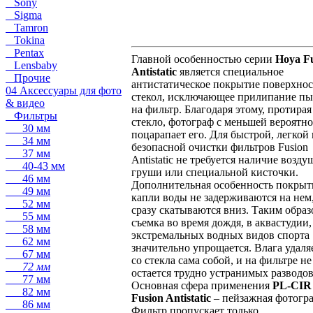
Sony
Sigma
Tamron
Tokina
Pentax
Главной особенностью серии
Hoya F
Lensbaby
Antistatic
является специальное
Прочие
антистатическое покрытие поверхно
04 Аксессуары для фото
стекол, исключающее прилипание п
& видео
на фильтр. Благодаря этому, протирая
Фильтры
стекло, фотограф с меньшей вероятн
30 мм
поцарапает его. Для быстрой, легкой 
34 мм
безопасной очистки фильтров Fusion
37 мм
Antistatic не требуется наличие возд
40-43 мм
груши или специальной кисточки.
46 мм
Дополнительная особенность покрыт
49 мм
капли воды не задерживаются на нем,
52 мм
сразу скатываются вниз. Таким обра
55 мм
съемка во время дождя, в аквастудии,
58 мм
экстремальных водных видов спорта
62 мм
значительно упрощается. Влага удаля
67 мм
со стекла сама собой, и на фильтре не
72 мм
остается трудно устранимых разводов
77 мм
Основная сфера применения
PL-CIR
82 мм
Fusion Antistatic
– пейзажная фотогр
86 мм
Фильтр пропускает только