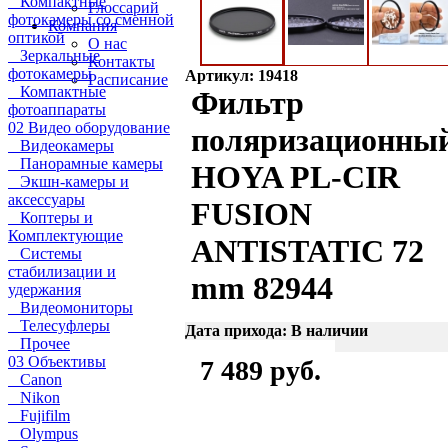
Компактные
Глоссарий
фотокамеры со сменной
Компания
оптикой
О нас
Зеркальные
Контакты
фотокамеры
Артикул: 19418
Расписание
Компактные
Фильтр
фотоаппараты
02 Видео оборудование
поляризационны
Видеокамеры
Панорамные камеры
HOYA PL-CIR
Экшн-камеры и
аксессуары
FUSION
Коптеры и
Комплектующие
ANTISTATIC 72
Системы
стабилизации и
mm 82944
удержания
Видеомониторы
Телесуфлеры
Дата прихода: В наличии
Прочее
03 Объективы
7 489 руб.
Canon
Nikon
Fujifilm
Olympus