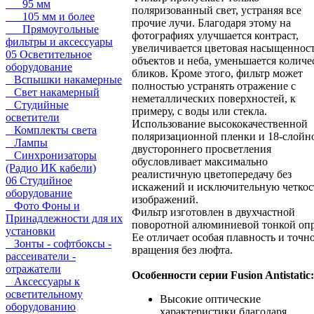
95 мм
поляризованный свет, устраняя все
105 мм и более
прочие лучи. Благодаря этому на
Прямоугольные
фотографиях улучшается контраст,
фильтры и аксессуары
увеличивается цветовая насыщеннос
05 Осветительное
объектов и неба, уменьшается количе
оборудование
бликов. Кроме этого, фильтр может
Вспышки накамерные
полностью устранять отражение с
Свет накамерный
неметаллических поверхностей, к
Студийные
примеру, с воды или стекла.
осветители
Использование высококачественной
Комплекты света
поляризационной пленки и 18-слойн
Лампы
двустороннего просветления
Синхронизаторы
обусловливает максимально
(Радио ИК кабели)
реалистичную цветопередачу без
06 Студийное
искажений и исключительную четкос
оборудование
изображений.
Фото Фоны и
Фильтр изготовлен в двухчастной
Принадлежности для их
поворотной алюминиевой тонкой опр
установки
Ее отличает особая плавность и точн
Зонты - софтбоксы -
вращения без люфта.
рассеиватели -
отражатели
Особенности серии Fusion Antistatic:
Аксессуары к
осветительному
Высокие оптические
оборудованию
характеристики благодаря