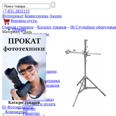
+7-831-2831133
Фотопрокат
Комиссионка
Акции
Корзина пуста.
Главная страница
Каталог товаров
06 Студийное оборудова
Обзоры
Материал: Сталь
Фотоаппараты
Объективы
Фильтры
Новости
Фото и видео
Гаджеты
Аксессуары
Слухи
Новости компании
Услуги
Прокат фототехники
Выкуп и реализация
Покупателям
Акции
Как сделать заказ
Каталог товаров
Доставка и оплата
01 Фотоаппараты
Кредит
Компактные
Гарантии