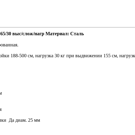
165/30 выс/слож/нагр Материал: Сталь
ованная.
ойки 188-500 см, нагрузка 30 кг при выдвижении 155 см, нагруз
м
я
ики Да диам. 25 мм