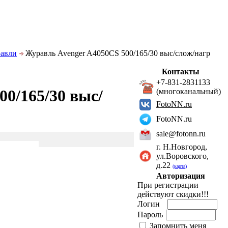
авли
Журавль Avenger A4050CS 500/165/30 выс/слож/нагр
Контакты
+7-831-2831133
0/165/30 выс/
(многоканальный)
FotoNN.ru
FotoNN.ru
sale@fotonn.ru
г. Н.Новгород,
ул.Воровского,
д.22
(карта)
Авторизация
При регистрации
действуют скидки!!!
Логин
Пароль
Запомнить меня