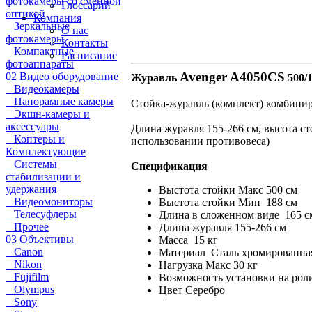
фотокамеры со сменной
Глоссарий
оптикой
Компания
Зеркальные
О нас
фотокамеры
Контакты
Компактные
Расписание
фотоаппараты
Avenger A4050CS
02 Видео оборудование
Журавль
500/
Видеокамеры
Панорамные камеры
Стойка-журавль (комплект) комбинир
Экшн-камеры и
аксессуары
Длина журавля 155-266 см, высота ст
Коптеры и
использовании противовеса)
Комплектующие
Системы
Спецификация
стабилизации и
удержания
Выстота стойки Макс 500 см
Видеомониторы
Выстота стойки Мин 188 см
Телесуфлеры
Длина в сложенном виде 165 с
Прочее
Длина журавля 155-266 см
03 Объективы
Масса 15 кг
Canon
Материал Сталь хромированна
Nikon
Нагрузка Макс 30 кг
Fujifilm
Возможность установки на рол
Olympus
Цвет Серебро
Sony