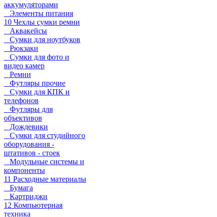
аккумуляторами
Элементы питания
10 Чехлы сумки ремни
Аквакейсы
Сумки для ноутбуков
Рюкзаки
Сумки для фото и
видео камер
Ремни
Футляры прочие
Сумки для КПК и
телефонов
Футляры для
объективов
Дождевики
Сумки для студийного
оборудования -
штативов - стоек
Модульные системы и
компоненты
11 Расходные материалы
Бумага
Картриджи
12 Компьютерная
техника