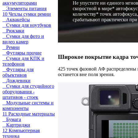
аккумуляторами
Не упустите ни единого мгнов
Элементы питания
скоростной в мире* автофоку
10 Чехлы сумки ремни
количеству* точек автофокуса
Аквакейсы
срабатывают практически при
Сумки для ноутбуков
Рюкзаки
Сумки для фото и
видео камер
Ремни
Футляры прочие
Широкое покрытие кадра то
Сумки для КПК и
телефонов
425 точек фазовой АФ распределены п
Футляры для
останется вне поля зрения.
объективов
Дождевики
Сумки для студийного
оборудования -
штативов - стоек
Модульные системы и
компоненты
11 Расходные материалы
Бумага
Картриджи
12 Компьютерная
техника