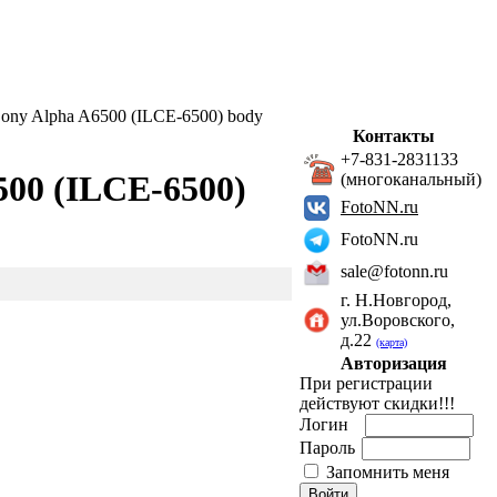
ony Alpha A6500 (ILCE-6500) body
Контакты
+7-831-2831133
500 (ILCE-6500)
(многоканальный)
FotoNN.ru
FotoNN.ru
sale@fotonn.ru
г. Н.Новгород,
ул.Воровского,
д.22
(карта)
Авторизация
При регистрации
действуют скидки!!!
Логин
Пароль
Запомнить меня