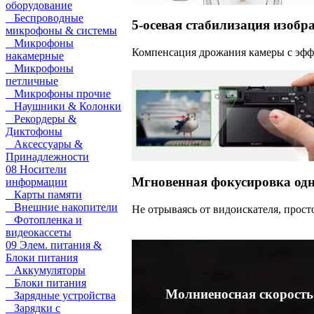
оборудование
Беспроводные
5-осевая стабилизация изобр
микрофоны & системы
Микрофоны
Компенсация дрожания камеры с эфф
накамерные
Микрофоны
петличные
Микрофоны прочие
Наушники & Колонки
Рекордеры &
Диктофоны
Аксессуары &
Принадлежности
08 Носители
Мгновенная фокусировка од
информации
Карты памяти
Внешние накопители
Не отрываясь от видоискателя, прост
Фотопленка и
видеокассеты
09 Элем. питания &
Блоки питания
Аккумуляторы
Блоки питания
Молниеносная скорость
Зарядные устройства
Зарядки с