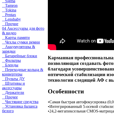
Sigma
Tamron
Tokina
Pentax
Lensbaby
Прочие
04 Аксессуары для фото
& видео
Карты памяти
Чехлы сумки ремни
Аккумуляторы &
зарядки
Батарейные блоки
Карманная профессиональная
Фильтры
позволяющая создавать фото
Бленды
благодаря усовершенствованн
Переходные кольца &
оптической стабилизации изо
конвертеры
Пульты ДУ
технологии следящей АФ с в
Штативы и
аксессуары
Особенности
Держатели
Прочее
Чистящие средства
•
Самая быстрая автофокусировка (0,0
Установка баланса
•
Интегрированный 5-осевой стабили
белого
•
24,2-мегапиксельная CMOS-матрица