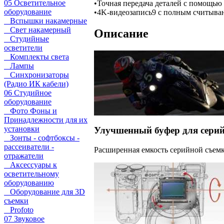
05 Осветительное
•
Точная передача деталей с помощь
оборудование
•
4K-видеозапись9 с полным считыван
Вспышки накамерные
Свет накамерный
Описание
Студийные
осветители
Комплекты света
Лампы
Синхронизаторы
(Радио ИК кабели)
06 Студийное
оборудование
Фото Фоны и
Принадлежности для их
установки
Улучшенный буфер для сери
Зонты - софтбоксы -
рассеиватели -
Расширенная емкость серийной съемк
отражатели
Аксессуары к
осветительному
оборудованию
Оборудование для 3D
съемки
Profoto
07 Звуковое