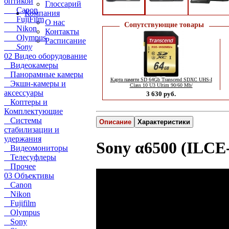
оптикой
Глоссарий
Canon
Компания
FujiFilm
О нас
Сопутствующие товары
Nikon
Контакты
Olympus
Расписание
Sony
02 Видео оборудование
Видеокамеры
Панорамные камеры
Карта памяти SD 64Gb Transcend SDXC UHS-I
Экшн-камеры и
Class 10 U3 Ultim 90/60 Mb/
аксессуары
3 630 руб.
Коптеры и
Комплектующие
Системы
Описание
Характеристики
стабилизации и
удержания
Sony α6500 (ILCE
Видеомониторы
Телесуфлеры
Прочее
03 Объективы
Canon
Nikon
Fujifilm
Olympus
Sony