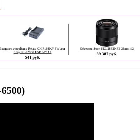
Зарядное устройство Relato CH-P1640U/ FW для
Объектив Sony SEL-28F20 FE 28mm f/2
Sony NP-FW50 USB 5V/ 1A
39 387 руб.
541 руб.
-6500)