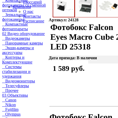
Компактные
Глоссарий
фотокамеры со сменной
Компания
оптикой
О нас
Зеркальные
Контакты
фотокамеры
Артикул: 24128
Расписание
Компактные
Фотобокс Falcon
фотоаппараты
02 Видео оборудование
Eyes Macro Cube 
Видеокамеры
Панорамные камеры
LED 25318
Экшн-камеры и
аксессуары
Коптеры и
Дата прихода: В наличии
Комплектующие
1 589 руб.
Системы
стабилизации и
удержания
Видеомониторы
Телесуфлеры
Прочее
03 Объективы
Canon
Nikon
Fujifilm
Olympus
Фотобокс Falcon