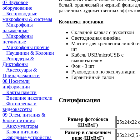
07 Звуковое
белый, оранжевый и черный фоны дл
оборудование
различных художественных эффектов
Беспроводные
микрофоны & системы
Комплект поставки
Микрофоны
накамерные
Складной каркас с рукояткой
Микрофоны
Светодиодная линейка
петличные
Магнит для крепления линейки 
Микрофоны прочие
шт
Наушники & Колонки
Кабель USB/microUSB с
Рекордеры &
выключателем
Диктофоны
Фон - 3 шт
Аксессуары &
Руководство по эксплуатации
Принадлежности
Гарантийный талон
08 Носители
информации
Карты памяти
Внешние накопители
Спецификация
Фотопленка и
видеокассеты
09 Элем. питания &
Размер фотобокса
Блоки питания
25x24x22 
(ШхВхГ)
Аккумуляторы
Блоки питания
Размер в сложенном
25х21х2,5
Зарядные устройства
виде (ШхВхГ)