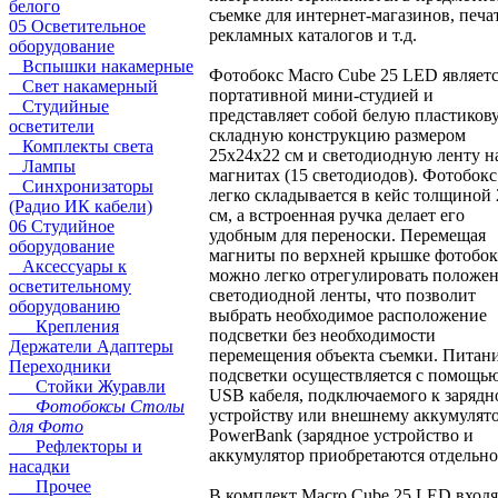
белого
съемке для интернет-магазинов, печ
05 Осветительное
рекламных каталогов и т.д.
оборудование
Вспышки накамерные
Фотобокс Macro Cube 25 LED являет
Свет накамерный
портативной мини-студией и
Студийные
представляет собой белую пластиков
осветители
складную конструкцию размером
Комплекты света
25x24x22 см и светодиодную ленту н
Лампы
магнитах (15 светодиодов). Фотобокс
Синхронизаторы
легко складывается в кейс толщиной 
(Радио ИК кабели)
см, а встроенная ручка делает его
06 Студийное
удобным для переноски. Перемещая
оборудование
магниты по верхней крышке фотобок
Аксессуары к
можно легко отрегулировать положе
осветительному
светодиодной ленты, что позволит
оборудованию
выбрать необходимое расположение
Крепления
подсветки без необходимости
Держатели Адаптеры
перемещения объекта съемки. Питан
Переходники
подсветки осуществляется с помощь
Стойки Журавли
USB кабеля, подключаемого к заряд
Фотобоксы Столы
устройству или внешнему аккумулят
для Фото
PowerBank (зарядное устройство и
Рефлекторы и
аккумулятор приобретаются отдельно
насадки
Прочее
В комплект Macro Cube 25 LED входя