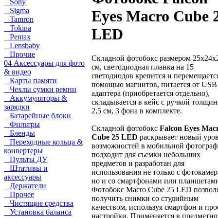
Sony
Sigma
Eyes Macro Cube 
Tamron
Tokina
LED
Pentax
Lensbaby
Прочие
Складной фотобокс размером 25x24x
04 Аксессуары для фото
см, светодиодная планка на 15
& видео
светодиодов крепится и перемещаетс
Карты памяти
помощью магнитов, питается от USB
Чехлы сумки ремни
адаптера (приобретается отдельно),
Аккумуляторы &
складывается в кейс с ручкой толщи
зарядки
2,5 см, 3 фона в комплекте.
Батарейные блоки
Фильтры
Складной фотобокс
Falcon Eyes Mac
Бленды
Cube 25 LED
раскрывает новый уро
Переходные кольца &
возможностей в мобильной фотограф
конвертеры
подходит для съемки небольших
Пульты ДУ
предметов и разработан для
Штативы и
использования не только с фотокамер
аксессуары
но и со смартфонами или планшетам
Держатели
Фотобокс Macro Cube 25 LED позвол
Прочее
получить снимки со студийным
Чистящие средства
качеством, используя смартфон и пр
Установка баланса
настройки. Применяется в предметн