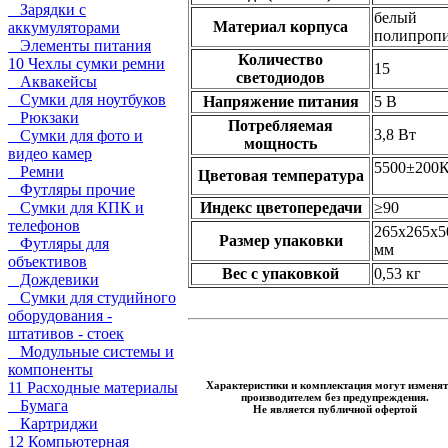
Зарядки с
белый
Материал корпуса
аккумуляторами
полипроп
Элементы питания
Количество
10 Чехлы сумки ремни
15
светодиодов
Аквакейсы
Сумки для ноутбуков
Напряжение питания
5 В
Рюкзаки
Потребляемая
3,8 Вт
Сумки для фото и
мощность
видео камер
5500±200
Ремни
Цветовая температура
Футляры прочие
Сумки для КПК и
Индекс цветопередачи
≥90
телефонов
265х265х5
Размер упаковки
Футляры для
мм
объективов
Вес с упаковкой
0,53 кг
Дождевики
Сумки для студийного
оборудования -
штативов - стоек
Модульные системы и
компоненты
Характеристики и комплектация могут изменят
11 Расходные материалы
производителем без предупреждения.
Бумага
Не является публичной офертой
Картриджи
12 Компьютерная