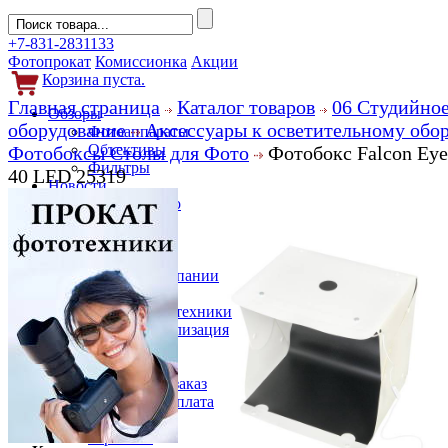
+7-831-2831133
Фотопрокат
Комиссионка
Акции
Корзина пуста.
Главная страница
Каталог товаров
06 Студийно
Обзоры
оборудование
Аксессуары к осветительному обо
Фотоаппараты
Объективы
Фотобоксы Столы для Фото
Фотобокс Falcon Eye
Фильтры
40 LED 25319
Новости
Фото и видео
Гаджеты
Аксессуары
Слухи
Новости компании
Услуги
Прокат фототехники
Выкуп и реализация
Покупателям
Акции
Как сделать заказ
Доставка и оплата
Кредит
Гарантии