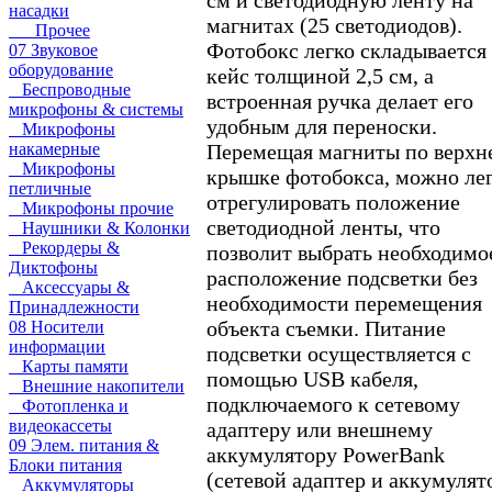
насадки
магнитах (25 светодиодов).
Прочее
Фотобокс легко складывается 
07 Звуковое
оборудование
кейс толщиной 2,5 см, а
Беспроводные
встроенная ручка делает его
микрофоны & системы
удобным для переноски.
Микрофоны
Перемещая магниты по верхн
накамерные
Микрофоны
крышке фотобокса, можно ле
петличные
отрегулировать положение
Микрофоны прочие
светодиодной ленты, что
Наушники & Колонки
Рекордеры &
позволит выбрать необходимо
Диктофоны
расположение подсветки без
Аксессуары &
необходимости перемещения
Принадлежности
объекта съемки. Питание
08 Носители
информации
подсветки осуществляется с
Карты памяти
помощью USB кабеля,
Внешние накопители
подключаемого к сетевому
Фотопленка и
видеокассеты
адаптеру или внешнему
09 Элем. питания &
аккумулятору PowerBank
Блоки питания
(сетевой адаптер и аккумулят
Аккумуляторы