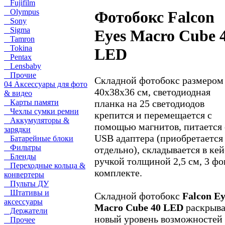
Fujifilm
Olympus
Фотобокс Falcon
Sony
Sigma
Eyes Macro Cube 
Tamron
Tokina
LED
Pentax
Lensbaby
Прочие
Складной фотобокс размером
04 Аксессуары для фото
40x38x36 см, светодиодная
& видео
планка на 25 светодиодов
Карты памяти
Чехлы сумки ремни
крепится и перемещается с
Аккумуляторы &
помощью магнитов, питается 
зарядки
USB адаптера (приобретается
Батарейные блоки
Фильтры
отдельно), складывается в кей
Бленды
ручкой толщиной 2,5 см, 3 фо
Переходные кольца &
комплекте.
конвертеры
Пульты ДУ
Штативы и
Складной фотобокс
Falcon Ey
аксессуары
Macro Cube 40 LED
раскрыва
Держатели
новый уровень возможностей 
Прочее