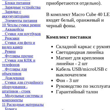
приобретаются отдельно).
Блоки питания
Зарядные устройства
Зарядки с
В комплект Macro Cube 40 L
аккумуляторами
входят белый, оранжевый и
Элементы питания
черный фоны.
10 Чехлы сумки ремни
Аквакейсы
Сумки для ноутбуков
Комплект поставки
Рюкзаки
Сумки для фото и
Складной каркас с рукоя
видео камер
Светодиодная линейка
Ремни
Футляры прочие
Магнит для крепления
Сумки для КПК и
линейки - 2 шт
телефонов
Кабель USB/microUSB с
Футляры для
объективов
выключателем
Дождевики
Фон - 3 шт
Сумки для студийного
Руководство по эксплуат
оборудования -
Гарантийный талон
штативов - стоек
Модульные системы и
компоненты
11 Расходные материалы
Бумага