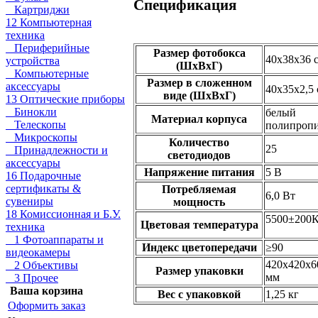
Спецификация
Картриджи
12 Компьютерная
техника
Периферийные
Размер фотобокса
40x38x36 
устройства
(ШхВхГ)
Компьютерные
Размер в сложенном
аксессуары
40х35х2,5
виде (ШхВхГ)
13 Оптические приборы
Бинокли
белый
Материал корпуса
Телескопы
полипроп
Микроскопы
Количество
25
Принадлежности и
светодиодов
аксессуары
Напряжение питания
5 В
16 Подарочные
сертификаты &
Потребляемая
6,0 Вт
сувениры
мощность
18 Комиссионная и Б.У.
5500±200
Цветовая температура
техника
1 Фотоаппараты и
Индекс цветопередачи
≥90
видеокамеры
420х420х6
2 Объективы
Размер упаковки
мм
3 Прочее
Ваша корзина
Вес с упаковкой
1,25 кг
Оформить заказ