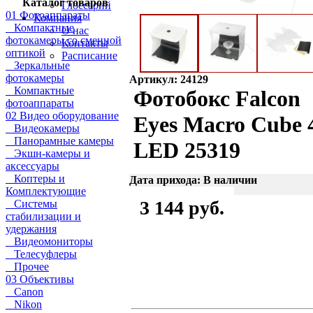
Каталог товаров
Глоссарий
01 Фотоаппараты
Компания
Компактные
О нас
фотокамеры со сменной
Контакты
оптикой
Расписание
Зеркальные
фотокамеры
Артикул: 24129
Компактные
Фотобокс Falcon
фотоаппараты
02 Видео оборудование
Eyes Macro Cube 
Видеокамеры
Панорамные камеры
LED 25319
Экшн-камеры и
аксессуары
Коптеры и
Дата прихода: В наличии
Комплектующие
3 144 руб.
Системы
стабилизации и
удержания
Видеомониторы
Телесуфлеры
Прочее
03 Объективы
Canon
Nikon