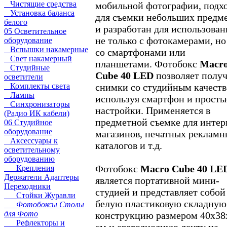
Чистящие средства
мобильной фотографии, подх
Установка баланса
для съемки небольших предм
белого
и разработан для использован
05 Осветительное
не только с фотокамерами, но
оборудование
Вспышки накамерные
со смартфонами или
Свет накамерный
планшетами. Фотобокс
Macr
Студийные
Cube 40 LED
позволяет полу
осветители
снимки со студийным качеств
Комплекты света
Лампы
используя смартфон и просты
Синхронизаторы
настройки. Применяется в
(Радио ИК кабели)
предметной съемке для интер
06 Студийное
оборудование
магазинов, печатных рекламн
Аксессуары к
каталогов и т.д.
осветительному
оборудованию
Фотобокс
Macro Cube 40 LE
Крепления
Держатели Адаптеры
является портативной мини-
Переходники
студией и представляет собой
Стойки Журавли
белую пластиковую складную
Фотобоксы Столы
для Фото
конструкцию размером 40x38
Рефлекторы и
см и светодиодную ленту на