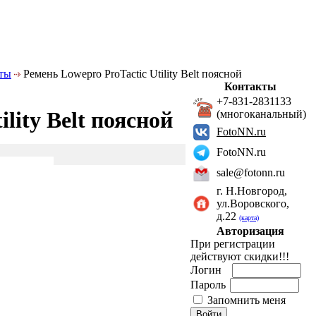
ты
Ремень Lowepro ProTactic Utility Belt поясной
Контакты
+7-831-2831133
lity Belt поясной
(многоканальный)
FotoNN.ru
FotoNN.ru
sale@fotonn.ru
г. Н.Новгород,
ул.Воровского,
д.22
(карта)
Авторизация
При регистрации
действуют скидки!!!
Логин
Пароль
Запомнить меня