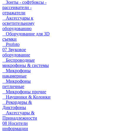
Зонты - софтбоксы -
рассеиватели -
отражатели
Аксессуары к
осветительному
оборудованию
Оборудование для 3D
съемки
Profoto
07 Звуковое
оборудование
Беспроводные
микрофоны & системы
Микрофоны
накамерные
Микрофоны
петличные
Микрофоны прочие
Наушники & Колонки
Рекордеры &
Диктофоны
Аксессуары &
Принадлежности
08 Носители
информации