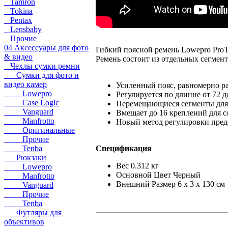
Tamron
Tokina
Pentax
Lensbaby
Прочие
04 Аксессуары для фото
Гибкий поясной ремень Lowepro ProTac
& видео
Ремень состоит из отдельных сегмен
Чехлы сумки ремни
Сумки для фото и
видео камер
Усиленный пояс, равномерно ра
Lowepro
Регулируется по длинне от 72 д
Case Logic
Перемещающиеся сегменты для 
Vanguard
Вмещает до 16 креплений для с
Manfrotto
Новый метод регулировки пред
Оригинальные
Прочие
Спецификация
Tenba
Рюкзаки
Вес 0.312 кг
Lowepro
Основной Цвет Черный
Manfrotto
Внешний Размер 6 x 3 x 130 см
Vanguard
Прочие
Tenba
Футляры для
объективов