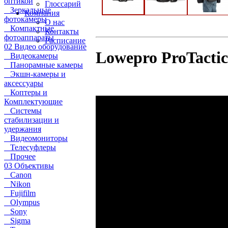
оптикой
Глоссарий
Зеркальные
Компания
фотокамеры
О нас
Компактные
Контакты
фотоаппараты
Расписание
02 Видео оборудование
Lowepro ProTactic 
Видеокамеры
Панорамные камеры
Экшн-камеры и
аксессуары
Коптеры и
Комплектующие
Системы
стабилизации и
удержания
Видеомониторы
Телесуфлеры
Прочее
03 Объективы
Canon
Nikon
Fujifilm
Olympus
Sony
Sigma