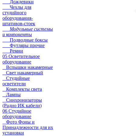
Дождевики
Чехлы для
студийного
оборудования-
штативов-стоек
Модульные системы
и компоненты
Подводные боксы
Футляры прочие
Ремни
05 Осветительное
оборудование
Вспышки накамерные
Свет накамерный
Студийные
осветители
Комплекты света
Лампы
Синхронизаторы
(Радио ИК кабели)
06 Студийное
оборудование
Фото Фоны и
Принадлежности для их
установки