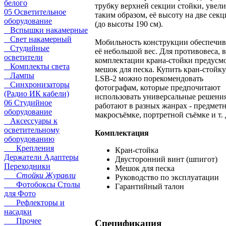
белого
трубку верхней секции стойки, увел
05 Осветительное
таким образом, её высоту на две сек
оборудование
(до высоты 190 см).
Вспышки накамерные
Свет накамерный
Мобильность конструкции обеспечив
Студийные
её небольшой вес. Для противовеса, в
осветители
комплектации крана-стойки предусм
Комплекты света
мешок для песка. Купить кран-стойк
Лампы
LSB-2 можно порекомендовать
Синхронизаторы
фотографам, которые предпочитают
(Радио ИК кабели)
использовать универсальные решени
06 Студийное
работают в разных жанрах - предмет
оборудование
макросъёмке, портретной съёмке и т. 
Аксессуары к
осветительному
Комплектация
оборудованию
Крепления
Кран-стойка
Держатели Адаптеры
Двусторонний винт (шпигот)
Переходники
Мешок для песка
Стойки Журавли
Руководство по эксплуатации
Фотобоксы Столы
Гарантийный талон
для Фото
Рефлекторы и
насадки
Прочее
Спецификация