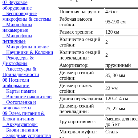
07 Звуковое
оборудование
Полезная нагрузка:
4-6 кг
Беспроводные
микрофоны & системы
Рабочая высота
95-190 см
Микрофоны
стойки:
накамерные
Размах треноги:
120 см
Микрофоны
Количество секций
петличные
2
стойки:
Микрофоны прочие
Наушники & Колонки
Количество секций
2
Рекордеры &
перекладины:
Диктофоны
Амортизатор:
пружинный
Аксессуары &
Диаметр секций
Принадлежности
35, 30 мм
стойки:
08 Носители
информации
Диаметр ножек
22 мм
Карты памяти
стойки:
Внешние накопители
Длина перекладины:
120-214 см
Фотопленка и
Диаметр секций
видеокассеты
25, 22 мм
перекладины:
09 Элем. питания &
Блоки питания
(мешок для пес
Груз-противовес:
Аккумуляторы
до 5 кг
Блоки питания
Материал муфты:
Сталь
Зарядные устройства