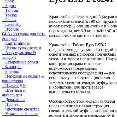
Sony
Sigma
Tamron
Tokina
Кран-стойка с перекладиной (журавль
Pentax
максимальная высота 190 см, пружи
Lensbaby
амортизатор, 2 секции стойки и 2 се
Прочие
перекладина, вес 3,9 кг, резьба 1/4" и 
04 Аксессуары для фото
металлические винтовые зажимы.
& видео
Карты памяти
Кран-стойка
Falcon Eyes LSB-2
Чехлы сумки ремни
предназначен для установки студийн
Аккумуляторы &
осветительных приборов под любым
зарядки
углом и в любом направлении. Наде
Батарейные блоки
конструкция крана исключает
Фильтры
возможность повреждения
Бленды
осветительного оборудования — все
Переходные кольца &
основные узлы и детали (включая
конвертеры
зажимы, соединительную муфту, зак
Пульты ДУ
и кронштейн для противовеса)
Штативы и
выполнены из металла.
аксессуары
Держатели
Особенностью этой модели является
Прочее
новая оригинальная конструкция
Чистящие средства
соединительной муфты, позволяюща
Установка баланса
вставить и закрепить перекладину в