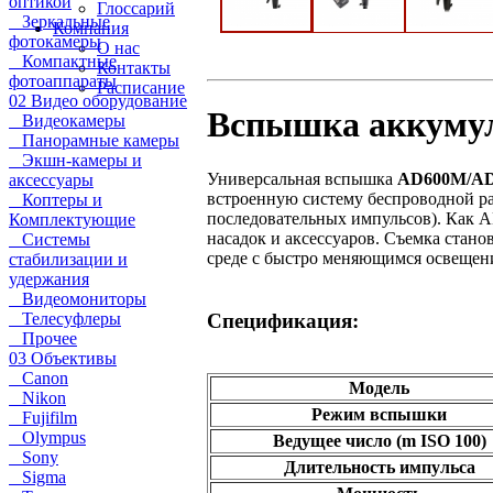
оптикой
Глоссарий
Зеркальные
Компания
фотокамеры
О нас
Компактные
Контакты
фотоаппараты
Расписание
02 Видео оборудование
Вспышка аккумул
Видеокамеры
Панорамные камеры
Экшн-камеры и
Универсальная вспышка
AD600M/A
аксессуары
встроенную систему беспроводной 
Коптеры и
последовательных импульсов). Как A
Комплектующие
насадок и аксессуаров. Съемка стан
Системы
среде с быстро меняющимся освещен
стабилизации и
удержания
Видеомониторы
Спецификация:
Телесуфлеры
Прочее
03 Объективы
Canon
Модель
Nikon
Режим вспышки
Fujifilm
Olympus
Ведущее число (m ISO 100)
Sony
Длительность импульса
Sigma