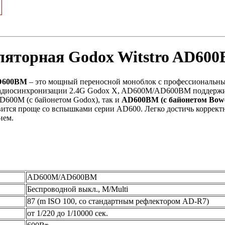
яторная Godox Witstro AD60
D600BM
– это мощный переносной моноблок с профессиональн
радиосинхронизации 2.4G Godox X, AD600M/AD600BM поддержи
D600M (с байонетом Godox), так и
AD600BM (с байонетом Bow
овится проще со вспышками серии AD600. Легко достичь коррект
ием.
AD600M/AD600BM
Беспроводной выкл., M/Multi
87 (m ISO 100, со стандартным рефлектором AD-R7)
от 1/220 до 1/10000 сек.