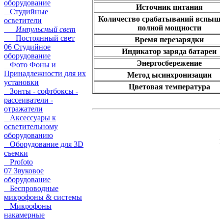
оборудование
Источник питания
Студийные
Количество срабатываний вспыш
осветители
полной мощности
Импульсный свет
Постоянный свет
Время перезарядки
06 Студийное
Индикатор заряда батареи
оборудование
Энергосбережение
Фото Фоны и
Принадлежности для их
Метод ысинхронизации
установки
Цветовая температура
Зонты - софтбоксы -
рассеиватели -
отражатели
Аксессуары к
осветительному
оборудованию
Оборудование для 3D
съемки
Profoto
07 Звуковое
оборудование
Беспроводные
микрофоны & системы
Микрофоны
накамерные