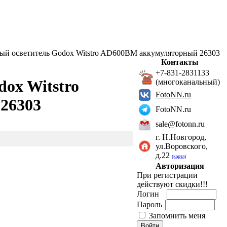
й осветитель Godox Witstro AD600BM аккумуляторный 26303
Контакты
+7-831-2831133
ox Witstro
(многоканальный)
FotoNN.ru
26303
FotoNN.ru
sale@fotonn.ru
г. Н.Новгород,
ул.Воровского,
д.22
(карта)
Авторизация
При регистрации
действуют скидки!!!
Логин
Пароль
Запомнить меня