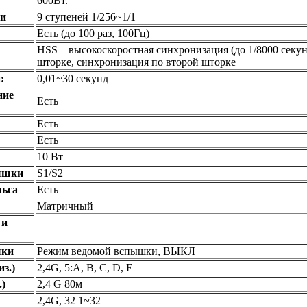
600Вт.
и
9 ступеней 1/256~1/1
Есть (до 100 раз, 100Гц)
HSS – высокоскоростная синхронизация (до 1/8000 секу
шторке, синхронизация по второй шторке
:
0,01~30 секунд
ние
Есть
Есть
Есть
10 Вт
ышки
S1/S2
льса
Есть
Матричный
 и
шки
Режим ведомой вспышки, ВЫКЛ
з.)
2,4G, 5:A, B, C, D, E
.)
2,4 G 80м
2,4G, 32 1~32