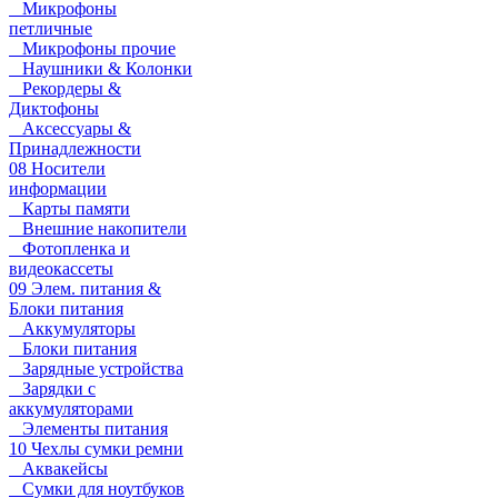
Микрофоны
петличные
Микрофоны прочие
Наушники & Колонки
Рекордеры &
Диктофоны
Аксессуары &
Принадлежности
08 Носители
информации
Карты памяти
Внешние накопители
Фотопленка и
видеокассеты
09 Элем. питания &
Блоки питания
Аккумуляторы
Блоки питания
Зарядные устройства
Зарядки с
аккумуляторами
Элементы питания
10 Чехлы сумки ремни
Аквакейсы
Сумки для ноутбуков