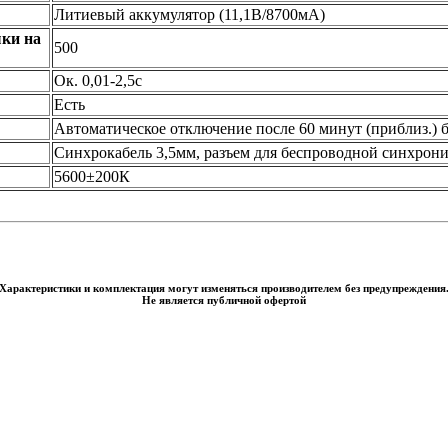
Литиевый аккумулятор (11,1В/8700мА)
ки на
500
Ок. 0,01-2,5с
Есть
Автоматическое отключение после 60 минут (приблиз.) 
Синхрокабель 3,5мм, разъем для беспроводной синхрон
5600±200К
Характеристики и комплектация могут изменяться производителем без предупреждения
Не является публичной офертой