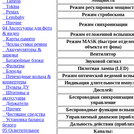
Мощность
Tamron
Tokina
Режим регулировки мощност
Pentax
Режим стробоскопа
Lensbaby
Прочие
Режим синхронизации
04 Аксессуары для фото
& видео
Режим отложенной вспышки
Карты памяти
Режим MASK (быстрое отделе
Чехлы сумки ремни
объекта от фона)
Аккумуляторы &
Вентилятор
зарядки
Батарейные блоки
Звуковой сигнал
Фильтры
Пилотная лампа (LED)
Бленды
Режим оптической ведомой всп
Переходные кольца &
конвертеры
Индикация длительности импу
Пульты ДУ
Дисплей:
Штативы и
Беспроводная синхронизация
аксессуары
управление
Держатели
Прочее
Беспроводные функции вспы
Чистящие средства
Управляемый диапазон (прибли
Установка баланса
Дальность действия (приблиз
белого
05 Осветительное
Каналы: