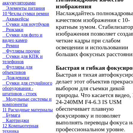
аккумуляторами
изображения
Элементы питания
Наслаждайтесь полнокадров
10 Чехлы сумки ремни
Аквакейсы
качеством изображения с 10-
Сумки для ноутбуков
кратным зумом. Стабилизато
Рюкзаки
изображения позволяет созда
Сумки для фото и
четкие кадры при слабом
видео камер
Ремни
освещении и использовании
Футляры прочие
больших фокусных расстояни
Сумки для КПК и
телефонов
Быстрая и гибкая фокусиро
Футляры для
объективов
Быстрая и тихая автофокусир
Дождевики
делает этот объектив прекра
Сумки для студийного
выбором для съемки дикой
оборудования -
штативов - стоек
природы. Что касается видео,
Модульные системы и
24-240MM F4-6.3 IS USM
компоненты
обеспечивает плавную
11 Расходные материалы
фокусировку и позволяет
Бумага
Картриджи
выполнять переводы фокуса н
12 Компьютерная
профессиональном уровне.
техника