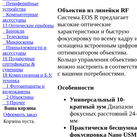
Периферийные
устройства
Объектив из линейки RF
Компьютерные
Система EOS R предлагает
аксессуары
высокие оптические
13 Оптические приборы
характеристики и быструю
Бинокли
Телескопы
фокусировку по всему кадру 
Микроскопы
оснащена встроенным цифро
Принадлежности и
оптимизатором объектива.
аксессуары
Кольцо управления объектив
16 Подарочные
сертификаты &
можно настроить в соответст
сувениры
с вашими потребностями.
18 Комиссионная и Б.У.
техника
1 Фотоаппараты и
Особенности
видеокамеры
2 Объективы
Универсальный 10-
3 Прочее
кратный зум
Диапазон
Ваша корзина
фокусных расстояний 24
Оформить заказ
мм
Корзина пуста.
Практически бесшумна
фокусировка Nano USM