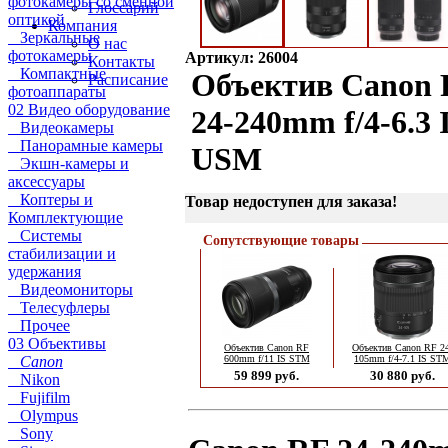
фотокамеры со сменной
Глоссарий
оптикой
Компания
Зеркальные
О нас
фотокамеры
Артикул: 26004
Контакты
Компактные
Объектив Canon
Расписание
фотоаппараты
02 Видео оборудование
24-240mm f/4-6.3 
Видеокамеры
Панорамные камеры
USM
Экшн-камеры и
аксессуары
Коптеры и
Товар недоступен для заказа!
Комплектующие
Системы
Сопутствующие товары
стабилизации и
удержания
Видеомониторы
Телесуфлеры
Прочее
03 Объективы
Объектив Canon RF
Объектив Canon RF 2
Canon
600mm f/11 IS STM
105mm f/4-7.1 IS ST
59 899 руб.
30 880 руб.
Nikon
Fujifilm
Olympus
Sony