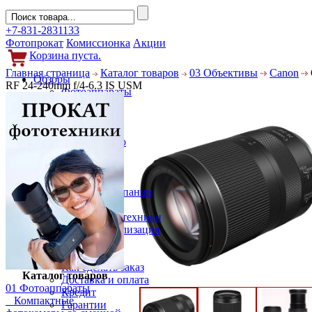
+7-831-2831133
Фотопрокат
Комиссионка
Акции
Корзина пуста.
Главная страница
Каталог товаров
03 Объективы
Canon
Обзоры
RF 24-240mm f/4-6.3 IS USM
Фотоаппараты
Объективы
Фильтры
Новости
Фото и видео
Гаджеты
Аксессуары
Слухи
Новости компании
Услуги
Прокат фототехники
Выкуп и реализация
Покупателям
Акции
Как сделать заказ
Каталог товаров
Доставка и оплата
01 Фотоаппараты
Кредит
Компактные
Гарантии