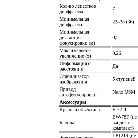
Кол-во лепестков
7
диафрагмы
Минимальная
22–38 (36)
диафрагма
Минимальная
дистанция
0,5
фокусировки (м)
Максимальное
0,26
увеличение (x)
Информация о
Да
расстоянии
Стабилизатор
5 ступеней
изображения
Привод
Nano USM
автофокусировки
Аксессуары
Крышка объектива
E-72 II
EW-78F (не
Бленда
входит в
комплект)
LP1219 (не