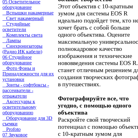
05 Осветительное
Этот объектив с 10-кратным
оборудование
зумом для системы EOS R
Вспышки накамерные
Свет накамерный
идеально подойдет тем, кто н
Студийные
хочет брать с собой больше
осветители
одного объектива. Оцените
Комплекты света
Лампы
максимальную универсальнос
Синхронизаторы
полнокадровое качество
(Радио ИК кабели)
изображения и технические
06 Студийное
нововведения системы EOS R
оборудование
Фото Фоны и
станет отличным решением д
Принадлежности для их
создания творческих фотогра
установки
в путешествиях.
Зонты - софтбоксы -
рассеиватели -
отражатели
Фотографируйте все, что
Аксессуары к
угодно, с помощью одного
осветительному
объектива
оборудованию
Оборудование для 3D
Раскройте свой творческий
съемки
потенциал с помощью объект
Profoto
с 10-кратным зумом для
07 Звуковое