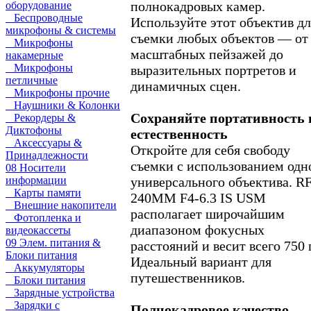
полнокадровых камер.
оборудование
Беспроводные
Используйте этот объектив дл
микрофоны & системы
съемки любых объектов — от
Микрофоны
масштабных пейзажей до
накамерные
Микрофоны
выразительных портретов и
петличные
динамичных сцен.
Микрофоны прочие
Наушники & Колонки
Сохраняйте портативность 
Рекордеры &
Диктофоны
естественность
Аксессуары &
Откройте для себя свободу
Принадлежности
съемки с использованием одн
08 Носители
универсального объектива. RF
информации
Карты памяти
240MM F4-6.3 IS USM
Внешние накопители
располагает широчайшим
Фотопленка и
диапазоном фокусных
видеокассеты
09 Элем. питания &
расстояний и весит всего 750 г
Блоки питания
Идеальный вариант для
Аккумуляторы
путешественников.
Блоки питания
Зарядные устройства
Зарядки с
Полнокадровое качество