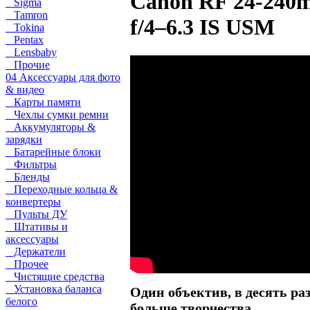
Canon RF 24-240
Sigma
Tamron
f/4–6.3 IS USM
Tokina
Pentax
Lensbaby
Прочие
04 Аксессуары для фото
& видео
Карты памяти
Чехлы сумки ремни
Аккумуляторы &
зарядки
Батарейные блоки
Фильтры
Бленды
Переходные кольца &
конвертеры
Пульты ДУ
Штативы и
аксессуары
Держатели
Прочее
Чистящие средства
Установка баланса
Один объектив, в десять ра
белого
больше творчества