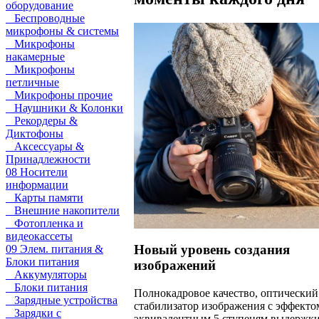
оборудование
Беспроводные
микрофоны & системы
Микрофоны
накамерные
Микрофоны
петличные
Микрофоны прочие
Наушники & Колонки
Рекордеры &
Диктофоны
Аксессуары &
Принадлежности
08 Носители
информации
Карты памяти
Внешние накопители
Фотопленка и
видеокассеты
Новый уровень создания
09 Элем. питания &
Блоки питания
изображений
Аккумуляторы
Блоки питания
Полнокадровое качество, оптический
Зарядные устройства
стабилизатор изображения с эффекто
Зарядки с
эквивалентным 5 ступеням выдержки