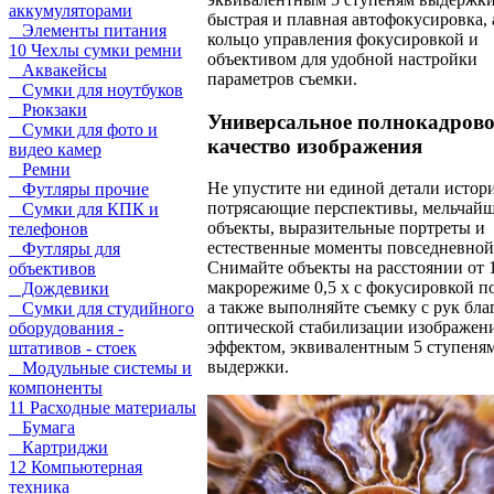
аккумуляторами
быстрая и плавная автофокусировка, 
Элементы питания
кольцо управления фокусировкой и
10 Чехлы сумки ремни
объективом для удобной настройки
Аквакейсы
параметров съемки.
Сумки для ноутбуков
Рюкзаки
Универсальное полнокадрово
Сумки для фото и
качество изображения
видео камер
Ремни
Не упустите ни единой детали истор
Футляры прочие
потрясающие перспективы, мельчай
Сумки для КПК и
объекты, выразительные портреты и
телефонов
естественные моменты повседневной
Футляры для
Снимайте объекты на расстоянии от 1
объективов
макрорежиме 0,5 x с фокусировкой по
Дождевики
а также выполняйте съемку с рук бла
Сумки для студийного
оптической стабилизации изображени
оборудования -
эффектом, эквивалентным 5 ступеня
штативов - стоек
выдержки.
Модульные системы и
компоненты
11 Расходные материалы
Бумага
Картриджи
12 Компьютерная
техника