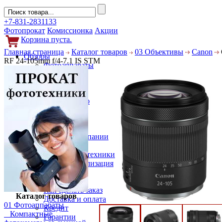
+7-831-2831133
Фотопрокат
Комиссионка
Акции
Корзина пуста.
Главная страница
Каталог товаров
03 Объективы
Canon
Обзоры
RF 24-105mm f/4-7.1 IS STM
Фотоаппараты
Объективы
Фильтры
Новости
Фото и видео
Гаджеты
Аксессуары
Слухи
Новости компании
Услуги
Прокат фототехники
Выкуп и реализация
Покупателям
Акции
Как сделать заказ
Каталог товаров
Доставка и оплата
01 Фотоаппараты
Кредит
Компактные
Гарантии