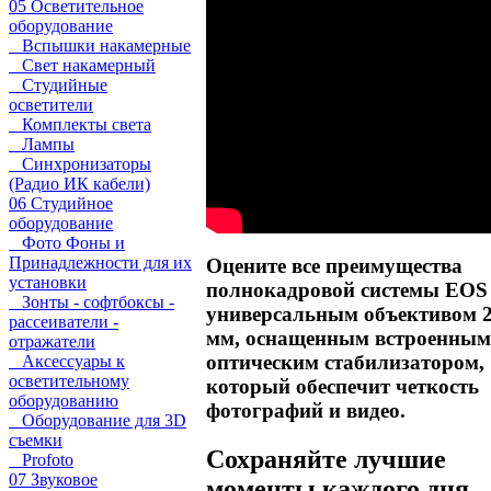
05 Осветительное
оборудование
Вспышки накамерные
Свет накамерный
Студийные
осветители
Комплекты света
Лампы
Синхронизаторы
(Радио ИК кабели)
06 Студийное
оборудование
Фото Фоны и
Принадлежности для их
Оцените все преимущества
установки
полнокадровой системы EOS 
Зонты - софтбоксы -
универсальным объективом 
рассеиватели -
мм, оснащенным встроенным
отражатели
оптическим стабилизатором,
Аксессуары к
осветительному
который обеспечит четкость
оборудованию
фотографий и видео.
Оборудование для 3D
съемки
Сохраняйте лучшие
Profoto
07 Звуковое
моменты каждого дня