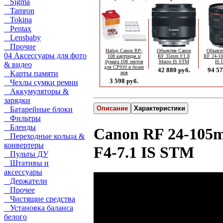
Sigma
Tamron
Tokina
Pentax
Lensbaby
Прочие
Набор Canon RP-
Объектив Canon
Объект
04 Аксессуары для фото
108 картридж и
RF 35mm f/1.8
RF 24-1
бумага 108 листов
Macro IS STM
IS
& видео
для CP910 и более
42 880 руб.
94 57
Карты памяти
нов
3 598 руб.
Чехлы сумки ремни
Аккумуляторы &
зарядки
Описание
Характеристики
Батарейные блоки
Фильтры
Бленды
Canon RF 24-105
Переходные кольца &
конвертеры
F4-7.1 IS STM
Пульты ДУ
Штативы и
аксессуары
Держатели
Прочее
Чистящие средства
Установка баланса
белого