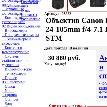
фотокамеры со сменной
Глоссарий
оптикой
Компания
Зеркальные
О нас
фотокамеры
Артикул: 26822
Контакты
Компактные
Объектив Canon
Расписание
фотоаппараты
02 Видео оборудование
24-105mm f/4-7.1 
Видеокамеры
Панорамные камеры
STM
Экшн-камеры и
аксессуары
Коптеры и
Дата прихода: В наличии
Комплектующие
А
30 880 руб.
Системы
стабилизации и
Хочу скидку!
и
удержания
Видеомониторы
с
Телесуфлеры
Прочее
03 Объективы
• Об
Canon
стар
Nikon
фото
Fujifilm
на н
Olympus
Sony
Сопутствующие товары