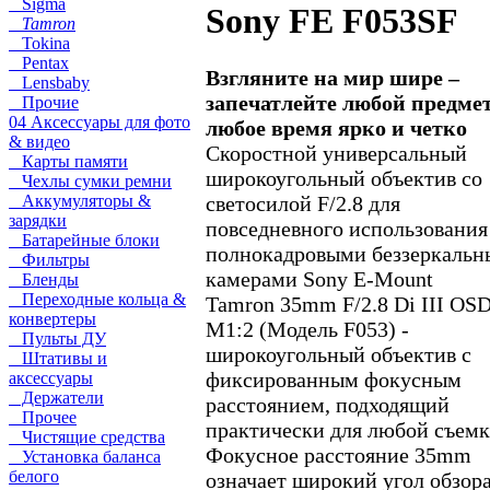
Sigma
Sony FE F053SF
Tamron
Tokina
Pentax
Взгляните на мир шире –
Lensbaby
запечатлейте любой предмет
Прочие
04 Аксессуары для фото
любое время ярко и четко
& видео
Скоростной универсальный
Карты памяти
широкоугольный объектив со
Чехлы сумки ремни
светосилой F/2.8 для
Аккумуляторы &
зарядки
повседневного использования
Батарейные блоки
полнокадровыми беззеркаль
Фильтры
камерами Sony E-Mount
Бленды
Переходные кольца &
Tamron 35mm F/2.8 Di III OS
конвертеры
M1:2 (Модель F053) -
Пульты ДУ
широкоугольный объектив с
Штативы и
фиксированным фокусным
аксессуары
Держатели
расстоянием, подходящий
Прочее
практически для любой съемк
Чистящие средства
Фокусное расстояние 35mm
Установка баланса
белого
означает широкий угол обзора