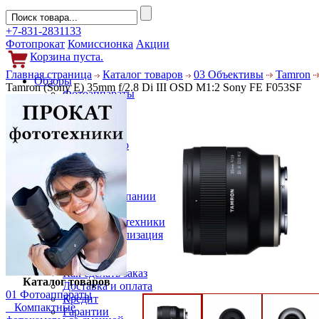
+7-831-2831133
Фотопрокат
Комиссионка
Акции
Корзина пуста.
Главная страница
Каталог товаров
03 Объективы
Tamron
Обзоры
Tamron (Sony E) 35mm f/2.8 Di III OSD M1:2 Sony FE F053SF
Фотоаппараты
Объективы
Фильтры
Новости
Фото и видео
Гаджеты
Аксессуары
Слухи
Новости компании
Услуги
Прокат фототехники
Выкуп и реализация
Покупателям
Акции
Как сделать заказ
Каталог товаров
Доставка и оплата
01 Фотоаппараты
Кредит
Компактные
Гарантии