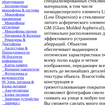
специализированных стеклян
оборудование
материалов, в том числе
Беспроводные
микрофоны & системы
низкодисперсного элемента 
Микрофоны
(Low Dispersion) и стеклянно
накамерные
литого асферического элемен
Микрофоны
GM (Glass Molded Aspherical)
петличные
Микрофоны прочие
оптимально расположенных д
Наушники & Колонки
эффективного устранения
Рекордеры &
аберраций. Объектив
Диктофоны
Аксессуары &
обеспечивает выдающиеся
Принадлежности
оптические характеристики п
08 Носители
всему полю кадра и четкое
информации
изображение, передающее все
Карты памяти
Внешние накопители
вплоть до мельчайших детале
Фотопленка и
текстуры объекта. Влагостойк
видеокассеты
конструкция и
09 Элем. питания &
Блоки питания
грязеотталкивающее покрыти
Аккумуляторы
позволяют фотографам смело
Блоки питания
снимать на улице в любую пог
Зарядные устройства
Вы сможете сделать много но
Зарядки с