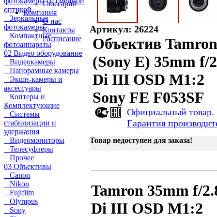
фотокамеры со сменной
Глоссарий
оптикой
Компания
Зеркальные
О нас
фотокамеры
Артикул: 26224
Контакты
Компактные
Расписание
Объектив Tamro
фотоаппараты
02 Видео оборудование
(Sony E) 35mm f/2
Видеокамеры
Панорамные камеры
Di III OSD M1:2
Экшн-камеры и
аксессуары
Sony FE F053SF
Коптеры и
Комплектующие
Официальный товар.
Системы
Гарантия производит
стабилизации и
удержания
Видеомониторы
Товар недоступен для заказа!
Телесуфлеры
Прочее
03 Объективы
Canon
Nikon
Tamron 35mm f/2.
Fujifilm
Olympus
Di III OSD M1:2
Sony