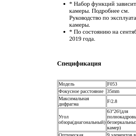
* Набор функций зависит
камеры. Подробнее см.
Руководство по эксплуат
камеры.
* По состоянию на сентя
2019 года.
Спецификация
Модель
F053
Фокусное расстояние
35mm
Максимальная
F/2.8
дифрагма
63°26'(для
Угол
полнокадров
обзора(диагональный)
беззеркальны
камер)
Оптическая
9 элементов в