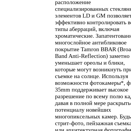
расположение
специализированных стеклян
элементов LD и GM позволяе
эффективно контролировать в
типы аберраций, включая
хроматические. Запатентован
многослойное антибликовое
покрытие Tamron BBAR (Broa
Band Anti-Reflection) заметно
уменьшает ореолы и блики,
которые могут возникнуть пр
съемке на солнце. Используя
возможности фотокамеры*, ф
35mm поддерживает высокое
разрешение по всему полю ка
давая в полной мере раскрыть
потенциалу новейших
многопиксельных камер. Будь
стрит-фото, пейзажная съемк
или архитектурная фотографи