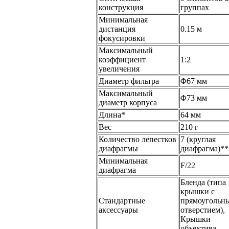
конструкция
группах
Минимальная
дистанция
0.15 м
фокусировки
Максимальный
коэффициент
1:2
увеличения
Диаметр фильтра
Φ67 мм
Максимальный
Φ73 мм
диаметр корпуса
Длина*
64 мм
Вес
210 г
Количество лепестков
7 (круглая
диафрагмы
диафрагма)**
Минимальная
F/22
диафрагма
Бленда (типа
крышки с
Стандартные
прямоугольн
аксессуары
отверстием),
Крышки
объектива