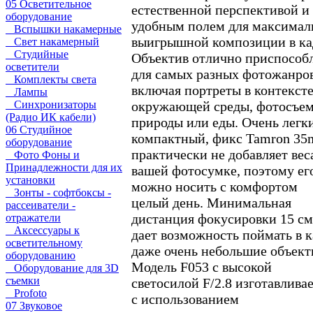
05 Осветительное
естественной перспективой и
оборудование
удобным полем для максимал
Вспышки накамерные
выигрышной композиции в ка
Свет накамерный
Студийные
Объектив отлично приспособ
осветители
для самых разных фотожанров
Комплекты света
включая портреты в контекст
Лампы
окружающей среды, фотосъе
Синхронизаторы
(Радио ИК кабели)
природы или еды. Очень легк
06 Студийное
компактный, фикс Tamron 3
оборудование
практически не добавляет вес
Фото Фоны и
Принадлежности для их
вашей фотосумке, поэтому ег
установки
можно носить с комфортом
Зонты - софтбоксы -
целый день. Минимальная
рассеиватели -
дистанция фокусировки 15 см
отражатели
Аксессуары к
дает возможность поймать в 
осветительному
даже очень небольшие объект
оборудованию
Модель F053 с высокой
Оборудование для 3D
съемки
светосилой F/2.8 изготавлива
Profoto
с использованием
07 Звуковое