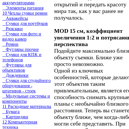
аккумуляторами
открытий и передать красоту
Элементы питания
мира так, как у вас ранее не
10 Чехлы сумки ремни
получалось.
Аквакейсы
Сумки для ноутбуков
Рюкзаки
MOD 15 см, коэффициент
Сумки для фото и
увеличения 1:2 и потрясаю
видео камер
перспектива
Ремни
Футляры прочие
Подойдите максимально близ
Сумки для КПК и
объекту съемки. Ближе уже
телефонов
просто невозможно.
Футляры для
Одной из ключевых
объективов
Дождевики
особенностей, которые делаю
Сумки для студийного
этот объектив таким
оборудования -
привлекательным, является ег
штативов - стоек
Модульные системы и
способность снимать крупны
компоненты
планы с необычайно близкого
11 Расходные материалы
расстояния. Теперь вы станете
Бумага
объекту ближе, чем когда-либ
Картриджи
12 Компьютерная
могли себе представить. При
техника