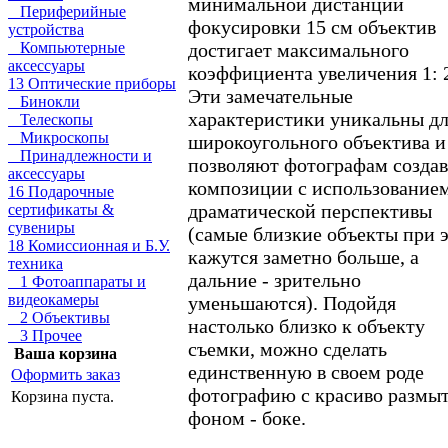
минимальной дистанции
Периферийные
фокусировки 15 см объектив
устройства
достигает максимального
Компьютерные
аксессуары
коэффициента увеличения 1: 
13 Оптические приборы
Эти замечательные
Бинокли
характеристики уникальны д
Телескопы
Микроскопы
широкоугольного объектива и
Принадлежности и
позволяют фотографам создав
аксессуары
композиции с использование
16 Подарочные
драматической перспективы
сертификаты &
сувениры
(самые близкие объекты при 
18 Комиссионная и Б.У.
кажутся заметно больше, а
техника
дальние - зрительно
1 Фотоаппараты и
видеокамеры
уменьшаются). Подойдя
2 Объективы
настолько близко к объекту
3 Прочее
съемки, можно сделать
Ваша корзина
единственную в своем роде
Оформить заказ
фотографию с красиво размы
Корзина пуста.
фоном - боке.