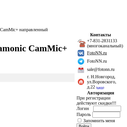
 CamMic+ направленный
Контакты
+7-831-2831133
amonic CamMic+
(многоканальный)
FotoNN.ru
FotoNN.ru
sale@fotonn.ru
г. Н.Новгород,
ул.Воровского,
д.22
(карта)
Авторизация
При регистрации
действуют скидки!!!
Логин
Пароль
Запомнить меня