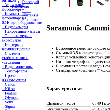
оптикой
Глоссарий
Зеркальные
Компания
фотокамеры
О нас
Компактные
Контакты
фотоаппараты
Расписание
02 Видео оборудование
Saramonic Cammi
Видеокамеры
Панорамные камеры
Экшн-камеры и
аксессуары
Коптеры и
Встроенное амортизирующее кре
Комплектующие
Съемный 3.5-миллиметровый ка
Системы
Корпус усиленной конструкции
стабилизации и
Питания микрофона осуществляе
удержания
В комплект поставки входит съ
Видеомониторы
Стандартное крепление ""холод
Телесуфлеры
Прочее
03 Объективы
Canon
Характеристики
Nikon
Fujifilm
Olympus
Sony
Диапазон частот
от 40 Гц д
Sigma
Чувствительность
-45±3 дБ (