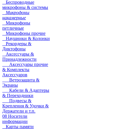
Беспроводные
микрофоны & системы
Микрофоны
накамерные
Микрофоны
петличные
Микрофоны прочие
Наушники & Колонки
Рекордеры &
Диктофоны
Аксессуары &
Принадлежности
Аксессуары прочие
& Комплекты
Аксессуаров
Ветрозащита &
Экраны
Кабели & Адаптеры
& Переходники
Подвесы &
Крепления & Удочки &
Держатели и т.п.
08 Носители
информации
Карты памяти