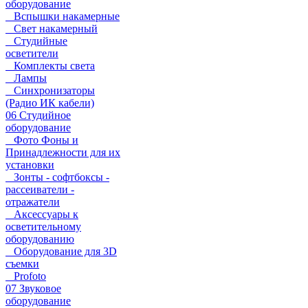
оборудование
Вспышки накамерные
Свет накамерный
Студийные
осветители
Комплекты света
Лампы
Синхронизаторы
(Радио ИК кабели)
06 Студийное
оборудование
Фото Фоны и
Принадлежности для их
установки
Зонты - софтбоксы -
рассеиватели -
отражатели
Аксессуары к
осветительному
оборудованию
Оборудование для 3D
съемки
Profoto
07 Звуковое
оборудование