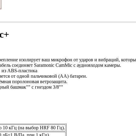
c+
пление изолирует ваш микрофон от ударов и вибраций, которые
бель соединяет Saramonic CamMic с аудиовходом камеры.
 из ABS-пластика
тся от одной пальчиковой (AA) батареи.
ёмная поролоновая ветрозащита.
ный башмак"" с гнездом 3/8""
о 10 кГц (на выбор HRF 80 Гц).
0 дБ=1 В/Па, при 1 кГц).