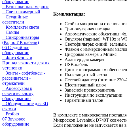
оборудование
Вспышки накамерные
Свет накамерный
Комплектация:
Студийные
осветители
Стойка микроскопа с основани
Комплекты света
Тринокулярная насадка
Лампы
Ахроматические объективы: 4x, 
Синхронизаторы
Окуляры (парные): WF10x и W
(Радио ИК кабели)
Светофильтры: синий, зеленый
06 Студийное
Флакон с иммерсионным масло
оборудование
Цифровая камера 5 Мпикс
Фото Фоны и
Адаптер для камеры
Принадлежности для их
USB-кабель
установки
Диск с программным обеспечен
Зонты - софтбоксы -
Пылезащитный чехол
рассеиватели -
Сетевой адаптер (питание 220–2
отражатели
Шестигранный ключ
Аксессуары к
Запасной предохранитель
осветительному
Инструкция по эксплуатации
оборудованию
Гарантийный талон
Оборудование для 3D
съемки
Profoto
В комплекте с микроскопом поставляе
07 Звуковое
Микроскоп Levenhuk D740T совместим
оборудование
Если приложение не запускается на в