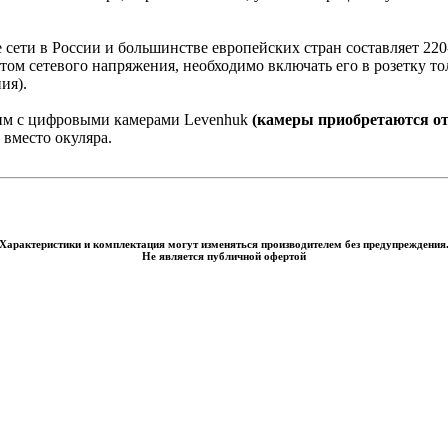
сети в России и большинстве европейских стран составляет 220-
ртом сетевого напряжения, необходимо включать его в розетку т
ия).
им с цифровыми камерами Levenhuk
(камеры приобретаются от
 вместо окуляра.
Характеристики и комплектация могут изменяться производителем без предупреждения
Не является публичной офертой