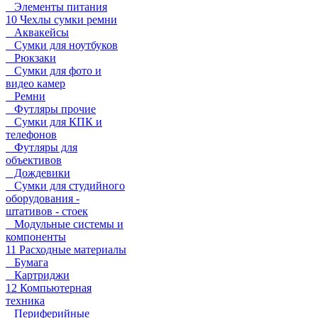
Элементы питания
10 Чехлы сумки ремни
Аквакейсы
Сумки для ноутбуков
Рюкзаки
Сумки для фото и
видео камер
Ремни
Футляры прочие
Сумки для КПК и
телефонов
Футляры для
объективов
Дождевики
Сумки для студийного
оборудования -
штативов - стоек
Модульные системы и
компоненты
11 Расходные материалы
Бумага
Картриджи
12 Компьютерная
техника
Периферийные