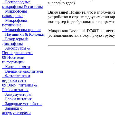
Беспроводные
и версию ядра).
микрофоны & системы
Микрофоны
Внимание!
Помните, что напряжение 
накамерные
устройство в стране с другим станда
Микрофоны
конвертер (преобразователь напряжен
петличные
Микрофоны прочие
Микроскоп Levenhuk D740T совмест
Наушники & Колонки
устанавливаются в окулярную трубку
Рекордеры &
Диктофоны
Аксессуары &
Принадлежности
08 Носители
информации
Карты памяти
Внешние накопители
Фотопленка и
видеокассеты
09 Элем. питания &
Блоки питания
Аккумуляторы
Блоки питания
Зарядные устройства
Зарядки с
аккумуляторами