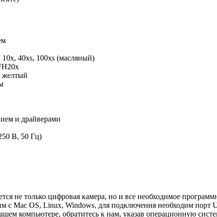
ем
10x, 40xs, 100xs (масляный)
FH20x
, желтый
м
ием и драйверами
50 В, 50 Гц)
тся не только цифровая камера, но и все необходимое программ
 с Mac OS, Linux, Windows, для подключения необходим порт U
ашем компьютере, обратитесь к нам, указав операционную систе