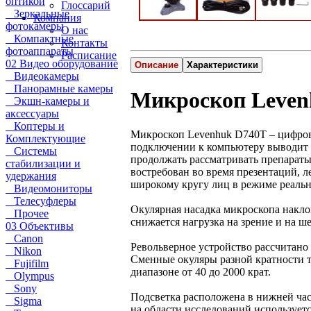
оптикой
Глоссарий
Зеркальные
Компания
фотокамеры
О нас
Компактные
Контакты
фотоаппараты
Расписание
02 Видео оборудование
Описание
Характеристики
Видеокамеры
Панорамные камеры
Микроскоп Leven
Экшн-камеры и
аксессуары
Коптеры и
Микроскоп Levenhuk D740T – цифрово
Комплектующие
подключении к компьютеру выводит н
Системы
продолжать рассматривать препараты
стабилизации и
востребован во время презентаций, 
удержания
широкому кругу лиц в режиме реальн
Видеомониторы
Телесуфлеры
Окулярная насадка микроскопа накло
Прочее
снижается нагрузка на зрение и на ш
03 Объективы
Canon
Револьверное устройство рассчитано
Nikon
Сменные окуляры разной кратности 
Fujifilm
диапазоне от 40 до 2000 крат.
Olympus
Sony
Подсветка расположена в нижней час
Sigma
на области исследований использует