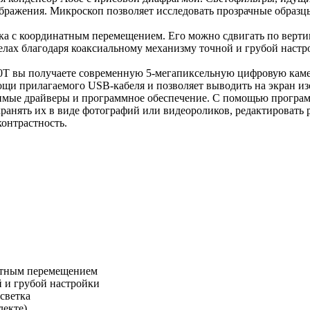
бражения. Микроскоп позволяет исследовать прозрачные образцы
а с координатным перемещением. Его можно сдвигать по верти
елах благодаря коаксиальному механизму точной и грубой настр
0T вы получаете современную 5-мегапиксельную цифровую каме
щи прилагаемого USB-кабеля и позволяет выводить на экран из
одимые драйверы и программное обеспечение. С помощью програ
ранять их в виде фотографий или видеороликов, редактировать
контрастность.
атным перемещением
 и грубой настройки
светка
лекте)