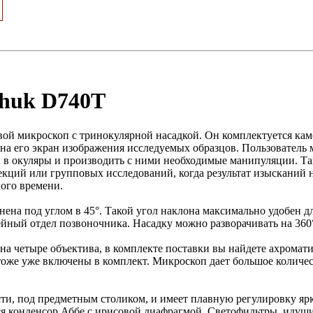
huk D740T
й микроскоп с тринокулярной насадкой. Он комплектуется кам
а его экран изображения исследуемых образцов. Пользователь 
 в окуляры и производить с ними необходимые манипуляции. Та
лекций или групповых исследований, когда результат изысканий
ого времени.
нена под углом в 45°. Такой угол наклона максимально удобен 
ейный отдел позвоночника. Насадку можно разворачивать на 360
 на четыре объектива, в комплекте поставки вы найдете ахромат
тоже уже включены в комплект. Микроскоп дает большое количе
ти, под предметным столиком, и имеет плавную регулировку ярк
ся конденсор Аббе с ирисовой диафрагмой. Светофильтры, идущ