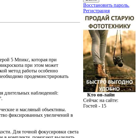
Восстановить пароль.
Регистрация
ерой 5 Мпикс, которая при
микроскопа при этом может
кой метод работы особенно
 необходимо продемонстрировать
для длительных наблюдений:
Кто он-лайн
°.
Сейчас на сайте:
Гостей - 15
ические и масляный объективы.
ство фиксированных увеличений в
ости. Для точной фокусировки света
ие в комплекте, помогают выделить