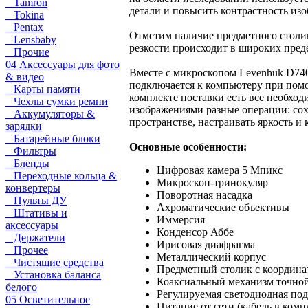
Tamron
детали и повысить контрастность изо
Tokina
Pentax
Отметим наличие предметного столик
Lensbaby
резкости происходит в широких пред
Прочие
04 Аксессуары для фото
Вместе с микроскопом Levenhuk D74
& видео
подключается к компьютеру при помо
Карты памяти
комплекте поставки есть все необх
Чехлы сумки ремни
изображениями разные операции: сох
Аккумуляторы &
пространстве, настраивать яркость и 
зарядки
Батарейные блоки
Основные особенности:
Фильтры
Бленды
Цифровая камера 5 Мпикс
Переходные кольца &
Микроскоп-тринокуляр
конвертеры
Поворотная насадка
Пульты ДУ
Ахроматические объективы
Штативы и
Иммерсия
аксессуары
Конденсор Аббе
Держатели
Ирисовая диафрагма
Прочее
Металлический корпус
Чистящие средства
Предметный столик с координ
Установка баланса
Коаксиальный механизм точной
белого
Регулируемая светодиодная под
05 Осветительное
Питание от сети (кабель в комп