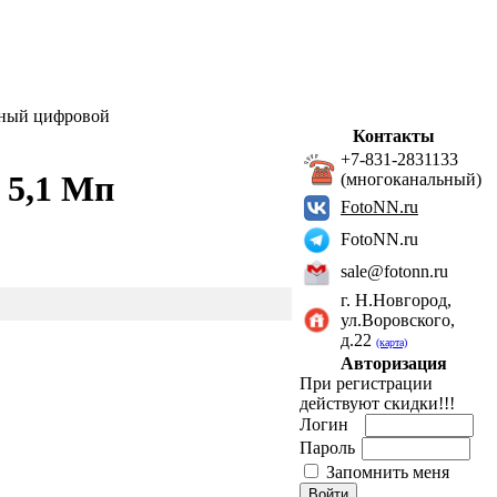
рный цифровой
Контакты
+7-831-2831133
 5,1 Мп
(многоканальный)
FotoNN.ru
FotoNN.ru
sale@fotonn.ru
г. Н.Новгород,
ул.Воровского,
д.22
(карта)
Авторизация
При регистрации
действуют скидки!!!
Логин
Пароль
Запомнить меня