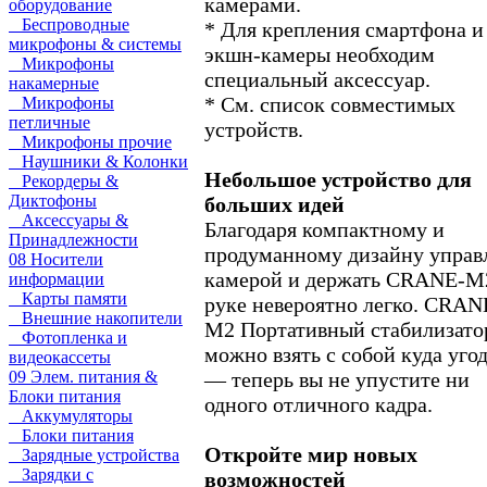
камерами.
оборудование
Беспроводные
* Для крепления смартфона и
микрофоны & системы
экшн-камеры необходим
Микрофоны
специальный аксессуар.
накамерные
* См. список совместимых
Микрофоны
петличные
устройств.
Микрофоны прочие
Наушники & Колонки
Небольшое устройство для
Рекордеры &
Диктофоны
больших идей
Аксессуары &
Благодаря компактному и
Принадлежности
продуманному дизайну управ
08 Носители
камерой и держать CRANE-M
информации
Карты памяти
руке невероятно легко. CRAN
Внешние накопители
M2 Портативный стабилизато
Фотопленка и
можно взять с собой куда уго
видеокассеты
— теперь вы не упустите ни
09 Элем. питания &
Блоки питания
одного отличного кадра.
Аккумуляторы
Блоки питания
Откройте мир новых
Зарядные устройства
Зарядки с
возможностей