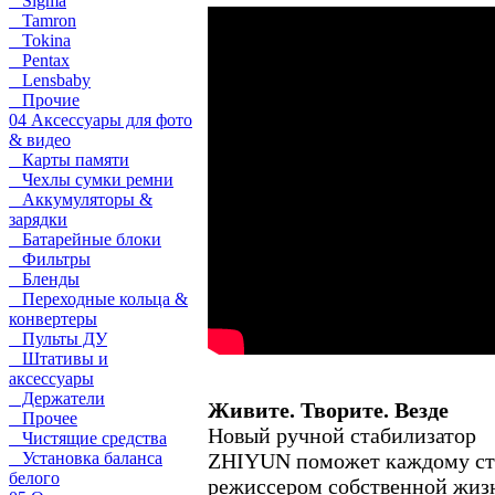
Sigma
Tamron
Tokina
Pentax
Lensbaby
Прочие
04 Аксессуары для фото
& видео
Карты памяти
Чехлы сумки ремни
Аккумуляторы &
зарядки
Батарейные блоки
Фильтры
Бленды
Переходные кольца &
конвертеры
Пульты ДУ
Штативы и
аксессуары
Держатели
Живите. Творите. Везде
Прочее
Новый ручной стабилизатор
Чистящие средства
ZHIYUN поможет каждому ст
Установка баланса
белого
режиссером собственной жиз