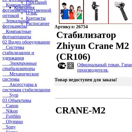
Глоссарий
Компактные
Компания
фотокамеры со сменной
О нас
оптикой
Контакты
Зеркальные
Расписание
фотокамеры
Артикул: 26754
Компактные
Стабилизатор
фотоаппараты
02 Видео оборудование
Zhiyun Crane M2
Системы
стабилизации и
(CR106)
удержания
Электронные
Официальный товар. Гара
стабилизаторы
производителя.
Механические
системы
Товар недоступен для заказа!
Аксессуары к
системам стабилизации
Syrp
03 Объективы
Canon
CRANE-M2
Nikon
Fujifilm
Olympus
Sony