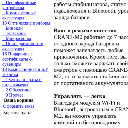
Периферийные
работы стабилизатора, статус
устройства
подключения и Bluetooth, уро
Компьютерные
заряда батареи.
аксессуары
13 Оптические приборы
Бинокли
Влог в режиме нон-стоп
Телескопы
CRANE-M2 работает до 7 час
Микроскопы
от одного заряда батареи и
Принадлежности и
аксессуары
поможет запечатлеть любые
16 Подарочные
приключения. Кроме того, вы
сертификаты &
только сможете заряжать свой
сувениры
смартфон с помощью CRANE
18 Комиссионная и Б.У.
техника
M2, но и заряжать стабилизат
1 Фотоаппараты и
от портативного аккумулятора
видеокамеры
2 Объективы
3 Прочее
Управлять — легко
Ваша корзина
Благодаря модулям Wi-Fi и
Оформить заказ
Bluetooth, встроенным в CRA
Корзина пуста.
M2, вы можете управлять
камерой по беспроводному