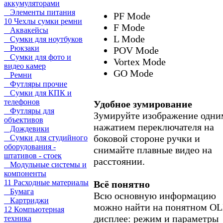
аккумуляторами
Элементы питания
PF Mode
10 Чехлы сумки ремни
F Mode
Аквакейсы
L Mode
Сумки для ноутбуков
Рюкзаки
POV Mode
Сумки для фото и
Vortex Mode
видео камер
GO Mode
Ремни
Футляры прочие
Сумки для КПК и
телефонов
Удобное зумирование
Футляры для
Зумируйте изображение одни
объективов
нажатием переключателя на
Дождевики
боковой стороне ручки и
Сумки для студийного
оборудования -
снимайте плавные видео на
штативов - стоек
расстоянии.
Модульные системы и
компоненты
11 Расходные материалы
Всё понятно
Бумага
Всю основную информацию
Картриджи
можно найти на понятном O
12 Компьютерная
дисплее: режим и параметры
техника