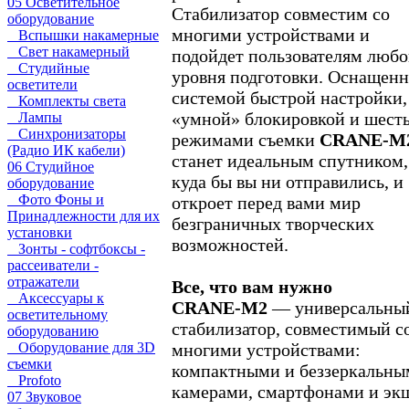
05 Осветительное
Стабилизатор совместим со
оборудование
многими устройствами и
Вспышки накамерные
Свет накамерный
подойдет пользователям любо
Студийные
уровня подготовки. Оснащен
осветители
системой быстрой настройки,
Комплекты света
«умной» блокировкой и шест
Лампы
Синхронизаторы
режимами съемки
CRANE-M
(Радио ИК кабели)
станет идеальным спутником,
06 Студийное
куда бы вы ни отправились, и
оборудование
Фото Фоны и
откроет перед вами мир
Принадлежности для их
безграничных творческих
установки
возможностей.
Зонты - софтбоксы -
рассеиватели -
отражатели
Все, что вам нужно
Аксессуары к
CRANE-M2
— универсальны
осветительному
стабилизатор, совместимый с
оборудованию
многими устройствами:
Оборудование для 3D
съемки
компактными и беззеркальны
Profoto
камерами, смартфонами и эк
07 Звуковое