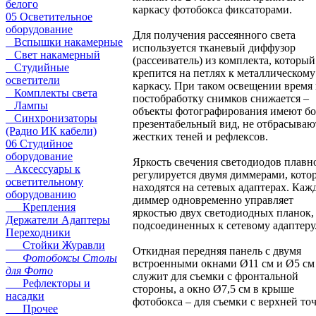
белого
каркасу фотобокса фиксаторами.
05 Осветительное
оборудование
Для получения рассеянного света
Вспышки накамерные
используется тканевый диффузор
Свет накамерный
(рассеиватель) из комплекта, который
Студийные
крепится на петлях к металлическому
осветители
каркасу. При таком освещении время
Комплекты света
постобработку снимков снижается –
Лампы
объекты фотографирования имеют бо
Синхронизаторы
презентабельный вид, не отбрасываю
(Радио ИК кабели)
жестких теней и рефлексов.
06 Студийное
оборудование
Яркость свечения светодиодов плавн
Аксессуары к
регулируется двумя диммерами, кото
осветительному
находятся на сетевых адаптерах. Ка
оборудованию
диммер одновременно управляет
Крепления
яркостью двух светодиодных планок,
Держатели Адаптеры
подсоединенных к сетевому адаптеру
Переходники
Стойки Журавли
Откидная передняя панель с двумя
Фотобоксы Столы
встроенными окнами Ø11 см и Ø5 см
для Фото
служит для съемки с фронтальной
Рефлекторы и
стороны, а окно Ø7,5 см в крыше
насадки
фотобокса – для съемки с верхней то
Прочее