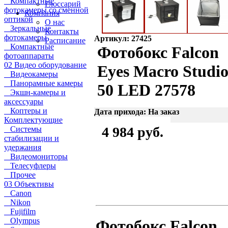
Компактные
Глоссарий
фотокамеры со сменной
Компания
оптикой
О нас
Зеркальные
Контакты
фотокамеры
Артикул: 27425
Расписание
Компактные
Фотобокс Falcon
фотоаппараты
02 Видео оборудование
Eyes Macro Studi
Видеокамеры
Панорамные камеры
50 LED 27578
Экшн-камеры и
аксессуары
Коптеры и
Дата прихода: На заказ
Комплектующие
4 984 руб.
Системы
стабилизации и
удержания
Видеомониторы
Телесуфлеры
Прочее
03 Объективы
Canon
Nikon
Fujifilm
Olympus
Фотобокс Falcon