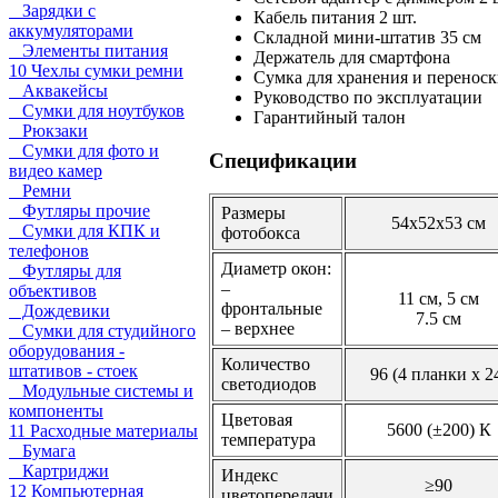
Зарядки с
Кабель питания 2 шт.
аккумуляторами
Складной мини-штатив 35 см
Элементы питания
Держатель для смартфона
10 Чехлы сумки ремни
Сумка для хранения и перенос
Аквакейсы
Руководство по эксплуатации
Сумки для ноутбуков
Гарантийный талон
Рюкзаки
Сумки для фото и
Спецификации
видео камер
Ремни
Футляры прочие
Размеры
54х52х53 см
Сумки для КПК и
фотобокса
телефонов
Диаметр окон:
Футляры для
–
объективов
11 см, 5 см
фронтальные
Дождевики
7.5 см
– верхнее
Сумки для студийного
оборудования -
Количество
штативов - стоек
96 (4 планки х 2
светодиодов
Модульные системы и
компоненты
Цветовая
5600 (±200) К
11 Расходные материалы
температура
Бумага
Картриджи
Индекс
≥90
12 Компьютерная
цветопередачи