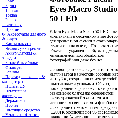
Sony
Sigma
Eyes Macro Studio
Tamron
Tokina
50 LED
Pentax
Lensbaby
Прочие
Falcon Eyes Macro Studio 50 LED – ле
04 Аксессуары для фото
компактный в сложенном виде фотоб
& видео
для предметной съемки в стационарн
Карты памяти
студии или на выезде. Позволяет сни
Чехлы сумки ремни
объекты – украшения, обувь, гаджеты
Аккумуляторы &
минимальной постобработкой
зарядки
фотографий или даже без нее.
Батарейные блоки
Фильтры
Основой фотобокса служит тент, кот
Бленды
натягивается на жесткий сборный ка
Переходные кольца &
из трубок, соединенных между собой
конвертеры
пластиковыми уголками. Объект,
Пульты ДУ
помещенный в фотобокс, освещается
Штативы и
равномерно благодаря серебристой
аксессуары
светоотражающей ткани тента и
Держатели
источникам света в самом фотобоксе.
Прочее
Освещение с цветовой температурой
Чистящие средства
(±200) К обеспечивают 96 светодиодо
Установка баланса
планки по 24 источника крепятся к