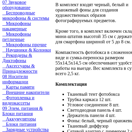
07 Звуковое
В комплект входят черный, белый и
оборудование
оранжевый фоны для создания
Беспроводные
художественных образов
микрофоны & системы
фотографируемых предметов.
Микрофоны
накамерные
Кроме того, в комплект включен скл
Микрофоны
мини-штатив высотой 35 см с держат
петличные
для смартфона шириной от 5 до 8 см.
Микрофоны прочие
Наушники & Колонки
Компактность фотобокса в сложенно
Рекордеры &
виде и сумка-переноска размером
Диктофоны
55х14,5х14,5 см обеспечивают удобс
Аксессуары &
работы на выезде. Вес комплекта в с
Принадлежности
всего 2,5 кг.
08 Носители
информации
Комплектация
Карты памяти
Внешние накопители
Тканевый тент фотобокса
Фотопленка и
Трубка каркаса 12 шт.
видеокассеты
Угловое соединение 8 шт.
09 Элем. питания &
Светодиодная панель 4 шт.
Блоки питания
Держатель панели 4 шт.
Аккумуляторы
Фоны: белый, черный оранжев
Блоки питания
Тканевый диффузор
Зарядные устройства
Сетевой адаптер с диммером 2 