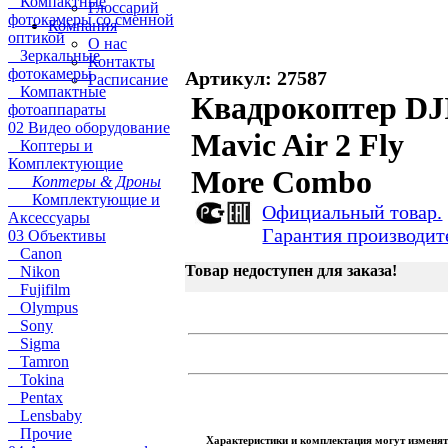
Компактные
Глоссарий
фотокамеры со сменной
Компания
оптикой
О нас
Зеркальные
Контакты
фотокамеры
Артикул: 27587
Расписание
Компактные
Квадрокоптер DJ
фотоаппараты
02 Видео оборудование
Mavic Air 2 Fly
Коптеры и
Комплектующие
More Combo
Коптеры & Дроны
Комплектующие и
Официальный товар.
Аксессуары
Гарантия производит
03 Объективы
Canon
Товар недоступен для заказа!
Nikon
Fujifilm
Olympus
Sony
Sigma
Tamron
Tokina
Pentax
Lensbaby
Прочие
Характеристики и комплектация могут изменят