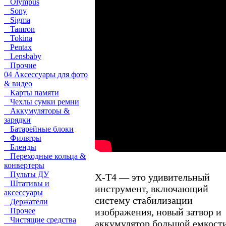
Olympus
Sony
Sigma
Tamron
Tokina
Pentax
Lensbaby
Прочие
04 Аксессуары для фото
& видео
Карты памяти
Чехлы сумки ремни
Аккумуляторы &
зарядки
Батарейные блоки
Фильтры
Бленды
Переходные кольца &
конвертеры
Пульты ДУ
X-T4 — это удивительный
Штативы и
инструмент, включающий
аксессуары
систему стабилизации
Держатели
изображения, новый затвор и
Прочее
Чистящие средства
аккумулятор большой емкости