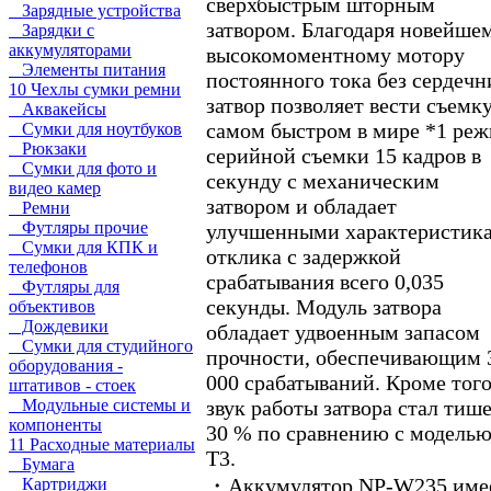
сверхбыстрым шторным
Зарядные устройства
затвором. Благодаря новейше
Зарядки с
аккумуляторами
высокомоментному мотору
Элементы питания
постоянного тока без сердечн
10 Чехлы сумки ремни
затвор позволяет вести съемку
Аквакейсы
самом быстром в мире *1 ре
Сумки для ноутбуков
Рюкзаки
серийной съемки 15 кадров в
Сумки для фото и
секунду c механическим
видео камер
затвором и обладает
Ремни
Футляры прочие
улучшенными характеристик
Сумки для КПК и
отклика с задержкой
телефонов
срабатывания всего 0,035
Футляры для
секунды. Модуль затвора
объективов
Дождевики
обладает удвоенным запасом
Сумки для студийного
прочности, обеспечивающим 
оборудования -
000 срабатываний. Кроме того
штативов - стоек
звук работы затвора стал тише
Модульные системы и
компоненты
30 % по сравнению с моделью
11 Расходные материалы
T3.
Бумага
・Аккумулятор NP-W235 име
Картриджи