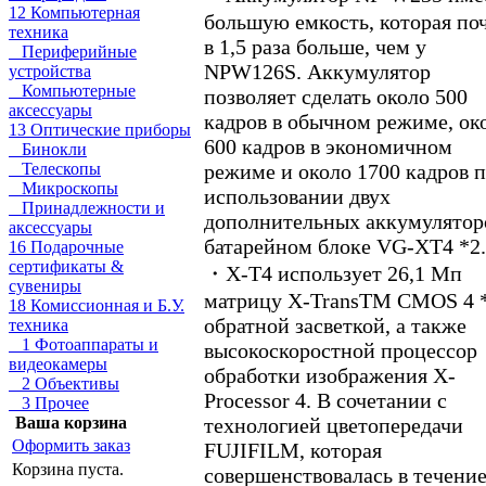
12 Компьютерная
большую емкость, которая по
техника
в 1,5 раза больше, чем у
Периферийные
NPW126S. Аккумулятор
устройства
Компьютерные
позволяет сделать около 500
аксессуары
кадров в обычном режиме, ок
13 Оптические приборы
600 кадров в экономичном
Бинокли
режиме и около 1700 кадров 
Телескопы
Микроскопы
использовании двух
Принадлежности и
дополнительных аккумулятор
аксессуары
батарейном блоке VG-XT4 *2.
16 Подарочные
сертификаты &
・X-T4 использует 26,1 Мп
сувениры
матрицу X-TransTM CMOS 4 *
18 Комиссионная и Б.У.
обратной засветкой, а также
техника
1 Фотоаппараты и
высокоскоростной процессор
видеокамеры
обработки изображения X-
2 Объективы
Processor 4. В сочетании с
3 Прочее
технологией цветопередачи
Ваша корзина
Оформить заказ
FUJIFILM, которая
Корзина пуста.
совершенствовалась в течение