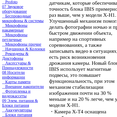
Profoto
датчикам, которые обеспечив
07 Звуковое
точность блока IBIS примерно
оборудование
раз выше, чем у модели X-H1.
Беспроводные
Улучшенный механизм помог
микрофоны & системы
Микрофоны
делать фотографии ночью и п
накамерные
быстром движении объекта,
Микрофоны
например на спортивных
петличные
соревнованиях, а также
Микрофоны прочие
Наушники & Колонки
записывать видео в ситуациях,
Рекордеры &
есть риск возникновения
Диктофоны
дрожания камеры. Новый бло
Аксессуары &
Принадлежности
IBIS использует магнитные
08 Носители
подвесы, это повышает
информации
функциональность, при этом
Карты памяти
механизм стабилизации
Внешние накопители
Фотопленка и
изображения почти на 30 %
видеокассеты
меньше и на 20 % легче, чем 
09 Элем. питания &
модели X-H1.
Блоки питания
Аккумуляторы
・Камера X-Т4 оснащена
Блоки питания