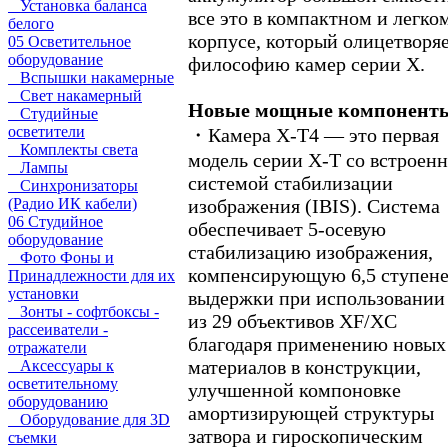
Установка баланса
все это в компактном и легко
белого
корпусе, который олицетворя
05 Осветительное
оборудование
философию камер серии X.
Вспышки накамерные
Свет накамерный
Новые мощные компонент
Студийные
осветители
・Камера X-T4 — это первая
Комплекты света
модель серии X-T со встроен
Лампы
системой стабилизации
Синхронизаторы
изображения (IBIS). Система
(Радио ИК кабели)
06 Студийное
обеспечивает 5-осевую
оборудование
стабилизацию изображения,
Фото Фоны и
компенсирующую 6,5 ступен
Принадлежности для их
установки
выдержки при использовании
Зонты - софтбоксы -
из 29 объективов XF/XC
рассеиватели -
благодаря применению новых
отражатели
материалов в конструкции,
Аксессуары к
осветительному
улучшенной компоновке
оборудованию
амортизирующей структуры
Оборудование для 3D
затвора и гироскопическим
съемки