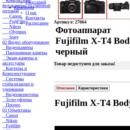
Компактные
Глоссарий
фотокамеры со сменной
Компания
оптикой
О нас
Canon
Контакты
FujiFilm
Артикул: 27664
Расписание
Nikon
Фотоаппарат
Olympus
Sony
Fujifilm X-T4 Bo
02 Видео оборудование
Видеокамеры
черный
Панорамные камеры
Экшн-камеры и
аксессуары
Товар недоступен для заказа!
Коптеры и
Комплектующие
Системы
стабилизации и
Описание
Характеристики
удержания
Видеомониторы
Телесуфлеры
Fujifilm X-T4 Bod
Прочее
03 Объективы
Canon
Nikon
Fujifilm