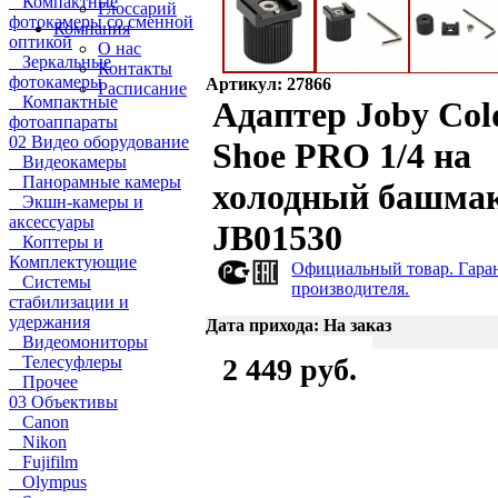
Компактные
Глоссарий
фотокамеры со сменной
Компания
оптикой
О нас
Зеркальные
Контакты
фотокамеры
Артикул: 27866
Расписание
Компактные
Адаптер Joby Col
фотоаппараты
02 Видео оборудование
Shoe PRO 1/4 на
Видеокамеры
Панорамные камеры
холодный башма
Экшн-камеры и
аксессуары
JB01530
Коптеры и
Комплектующие
Официальный товар. Гара
Системы
производителя.
стабилизации и
удержания
Дата прихода: На заказ
Видеомониторы
Телесуфлеры
2 449 руб.
Прочее
03 Объективы
Canon
Nikon
Fujifilm
Olympus