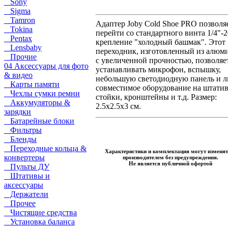
Sony
Sigma
Tamron
Адаптер Joby Cold Shoe PRO позволя
Tokina
перейти со стандартного винта 1/4"-2
Pentax
крепление "холодный башмак". Этот
Lensbaby
переходник, изготовленный из алюм
Прочие
с увеличенной прочностью, позволяе
04 Аксессуары для фото
устанавливать микрофон, вспышку,
& видео
небольшую светодиодную панель и 
Карты памяти
совместимое оборудование на штати
Чехлы сумки ремни
стойки, кронштейны и т.д. Размер:
Аккумуляторы &
2.5x2.5x3 см.
зарядки
Батарейные блоки
Фильтры
Бленды
Переходные кольца &
Характеристики и комплектация могут изменят
конвертеры
производителем без предупреждения.
Не является публичной офертой
Пульты ДУ
Штативы и
аксессуары
Держатели
Прочее
Чистящие средства
Установка баланса