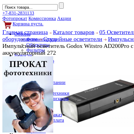
+7-831-2831133
Фотопрокат
Комиссионка
Акции
Корзина пуста.
Главная страница
Каталог товаров
05 Осветител
Обзоры
оборудование
Студийные осветители
Импульсн
Фотоаппараты
Объективы
Импульсный осветитель Godox Witstro AD200Pro с
Фильтры
аккумуляторный 272
Новости
Фото и видео
Гаджеты
Аксессуары
Слухи
Новости компании
Услуги
Прокат фототехники
Выкуп и реализация
Покупателям
Акции
Как сделать заказ
Доставка и оплата
Кредит
Гарантии