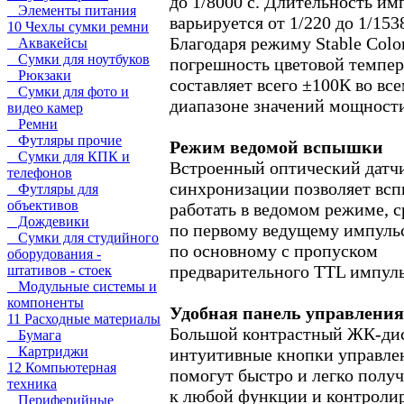
до 1/8000 с. Длительность им
Элементы питания
варьируется от 1/220 до 1/1538
10 Чехлы сумки ремни
Благодаря режиму Stable Colo
Аквакейсы
Сумки для ноутбуков
погрешность цветовой темпе
Рюкзаки
составляет всего ±100К во вс
Сумки для фото и
диапазоне значений мощност
видео камер
Ремни
Футляры прочие
Режим ведомой вспышки
Сумки для КПК и
Встроенный оптический датч
телефонов
синхронизации позволяет вс
Футляры для
объективов
работать в ведомом режиме, с
Дождевики
по первому ведущему импульс
Сумки для студийного
по основному с пропуском
оборудования -
предварительного TTL импуль
штативов - стоек
Модульные системы и
компоненты
Удобная панель управления
11 Расходные материалы
Большой контрастный ЖК-ди
Бумага
Картриджи
интуитивные кнопки управле
12 Компьютерная
помогут быстро и легко полу
техника
к любой функции и контролир
Периферийные