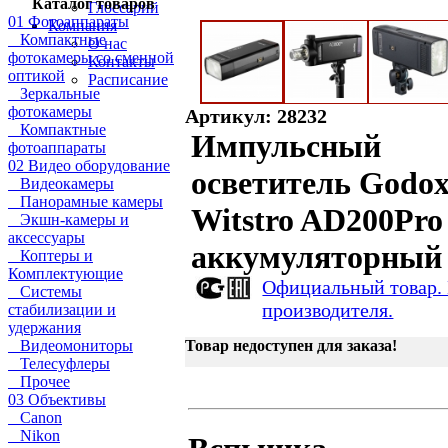
Каталог товаров
Глоссарий
01 Фотоаппараты
Компания
Компактные
О нас
фотокамеры со сменной
Контакты
оптикой
Расписание
Зеркальные
фотокамеры
Артикул: 28232
Компактные
Импульсный
фотоаппараты
02 Видео оборудование
осветитель Godo
Видеокамеры
Панорамные камеры
Witstro AD200Pro
Экшн-камеры и
аксессуары
аккумуляторный 
Коптеры и
Комплектующие
Официальный товар.
Системы
производителя.
стабилизации и
удержания
Видеомониторы
Товар недоступен для заказа!
Телесуфлеры
Прочее
03 Объективы
Canon
Nikon