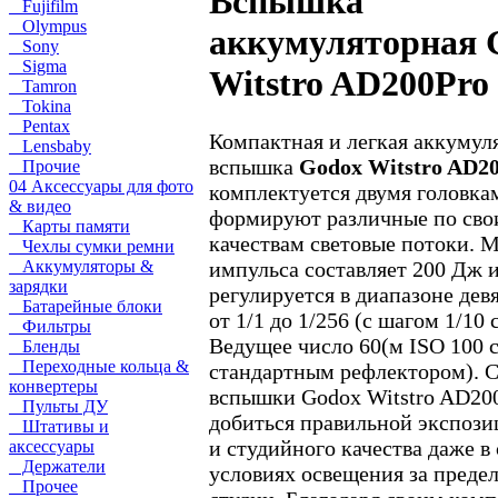
Вспышка
Fujifilm
Olympus
аккумуляторная 
Sony
Sigma
Witstro AD200Pro
Tamron
Tokina
Pentax
Компактная и легкая аккумул
Lensbaby
вспышка
Godox Witstro AD2
Прочие
04 Аксессуары для фото
комплектуется двумя головка
& видео
формируют различные по сво
Карты памяти
качествам световые потоки. 
Чехлы сумки ремни
импульса составляет 200 Дж 
Аккумуляторы &
зарядки
регулируется в диапазоне дев
Батарейные блоки
от 1/1 до 1/256 (с шагом 1/10 
Фильтры
Ведущее число 60(м ISO 100 
Бленды
Переходные кольца &
стандартным рефлектором). 
конвертеры
вспышки Godox Witstro AD200
Пульты ДУ
добиться правильной экспози
Штативы и
и студийного качества даже 
аксессуары
Держатели
условиях освещения за преде
Прочее