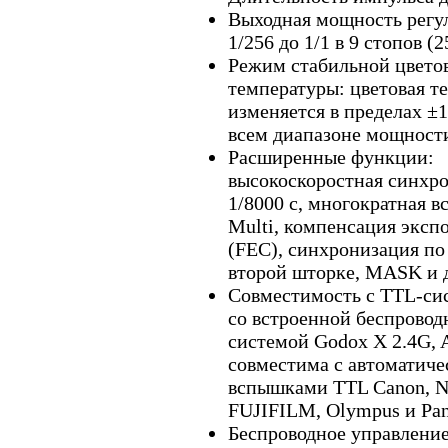
Выходная мощность регу
1/256 до 1/1 в 9 стопов (
Режим стабильной цвето
температуры: цветовая т
изменяется в пределах ±
всем диапазоне мощност
Расширенные функции:
высокоскоростная синхр
1/8000 с, многократная 
Multi, компенсация эксп
(FEC), синхронизация по
второй шторке, MASK и 
Совместимость с TTL-си
со встроенной беспровод
системой Godox X 2.4G,
совместима с автоматич
вспышками TTL Canon, Ni
FUJIFILM, Olympus и Pan
Беспроводное управление