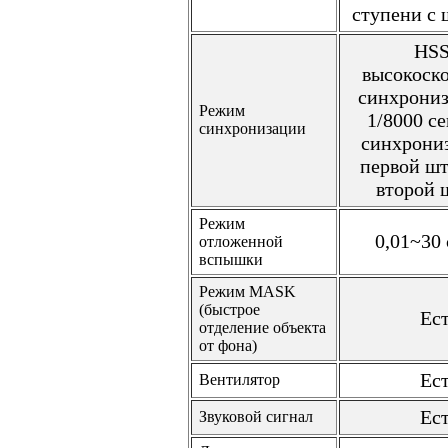
ступени с 
HSS
высокоск
синхрониз
Режим
1/8000 с
синхронизации
синхрони
первой шт
второй 
Режим
0,01~30
отложенной
вспышки
Режим MASK
(быстрое
Ес
отделение объекта
от фона)
Ес
Вентилятор
Ес
Звуковой сигнал