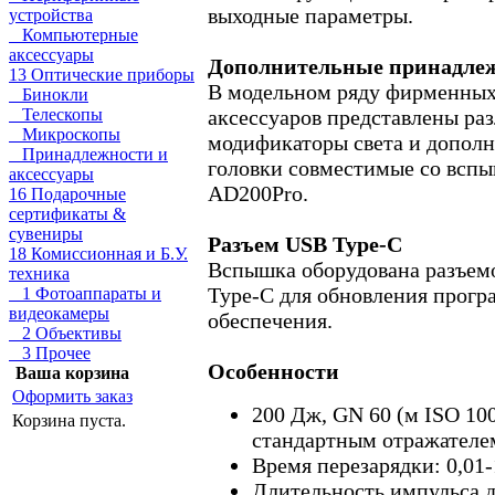
выходные параметры.
устройства
Компьютерные
аксессуары
Дополнительные принадле
13 Оптические приборы
В модельном ряду фирменны
Бинокли
аксессуаров представлены ра
Телескопы
Микроскопы
модификаторы света и допол
Принадлежности и
головки совместимые со всп
аксессуары
AD200Pro.
16 Подарочные
сертификаты &
сувениры
Разъем USB Type-C
18 Комиссионная и Б.У.
Вспышка оборудована разъе
техника
Type-C для обновления прогр
1 Фотоаппараты и
видеокамеры
обеспечения.
2 Объективы
3 Прочее
Особенности
Ваша корзина
Оформить заказ
200 Дж, GN 60 (м ISO 100
Корзина пуста.
стандартным отражателе
Время перезарядки: 0,01-
Длительность импульса д