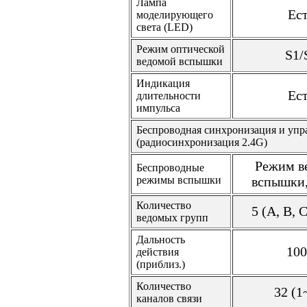
Лампа
Ес
моделирующего
света (LED)
Режим оптической
S1/
ведомой вспышки
Индикация
Ес
длительности
импульса
Беспроводная синхронизация и упр
(радиосинхронизация 2.4G)
Режим в
Беспроводные
режимы вспышки
вспышки
Количество
5 (A, B, C
ведомых групп
Дальность
10
действия
(приблиз.)
Количество
32 (1
каналов связи