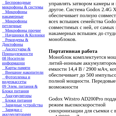
Беспроводные
управлять затвором камеры и
микрофоны & системы
другое. Система Godox 2.4G 
Микрофоны
обеспечивает полную совмес
накамерные
всех вспышек семейства Godo
Микрофоны
петличные
совместимых с ней, от самых
Микрофоны прочие
накамерных вспышек до студ
Наушники & Колонки
моноблоков.
Рекордеры &
Диктофоны
Аксессуары &
Портативная работа
Принадлежности
Моноблок комплектуется мо
08 Носители
литий-ионным аккумуляторо
информации
Карты памяти
емкости 14,4 В / 2900 мАч, к
Внешние накопители
обеспечивает до 500 импульсо
Фотопленка и
полной мощности. Передовые
видеокассеты
возможности
09 Элем. питания &
Блоки питания
Аккумуляторы
Godox Witstro AD200Pro подд
Блоки питания
режим высокоскоростной
Зарядные устройства
Зарядки с
синхронизации для съемки с
аккумуляторами