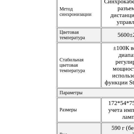
Синхрокабе
разъе
Метод
синхронизации
дистанц
управ
Цветовая
5600±
температура
±100К в
диапа
Стабильная
регули
цветовая
мощнос
температура
использ
функции St
Параметры
172*54*7
учета им
Размеры
лам
590 г (бе