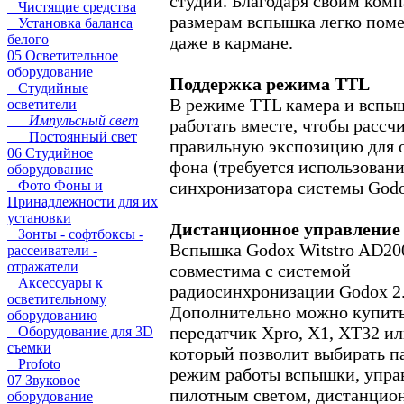
студии. Благодаря своим ком
Чистящие средства
размерам вспышка легко поме
Установка баланса
белого
даже в кармане.
05 Осветительное
оборудование
Поддержка режима TTL
Студийные
В режиме TTL камера и вспы
осветители
Импульсный свет
работать вместе, чтобы рассч
Постоянный свет
правильную экспозицию для о
06 Студийное
фона (требуется использован
оборудование
синхронизатора системы Godo
Фото Фоны и
Принадлежности для их
установки
Дистанционное управление
Зонты - софтбоксы -
Вспышка Godox Witstro AD20
рассеиватели -
отражатели
совместима с системой
Аксессуары к
радиосинхронизации Godox 2
осветительному
Дополнительно можно купит
оборудованию
передатчик Xpro, X1, XT32 и
Оборудование для 3D
съемки
который позволит выбирать п
Profoto
режим работы вспышки, упра
07 Звуковое
пилотным светом, дистанцио
оборудование