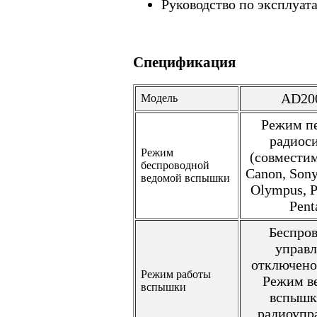
Руководство по эксплуат
Спецификация
AD20
Модель
Режим п
радиос
Режим
(совместим
беспроводной
Canon, Sony,
ведомой вспышки
Olympus, P
Pent
Беспро
управ
отключено
Режим работы
Режим в
вспышки
вспышк
радиоупр