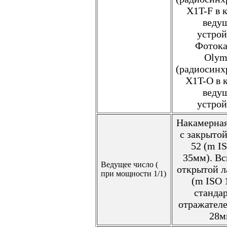
X1T-F в 
веду
устрой
Фоток
Olym
(радиосинх
X1T-O в 
веду
устрой
Накамерна
с закрыто
52 (m I
35мм). В
Ведущее число (
открытой л
при мощности 1/1)
(m ISO 
станда
отражател
28м