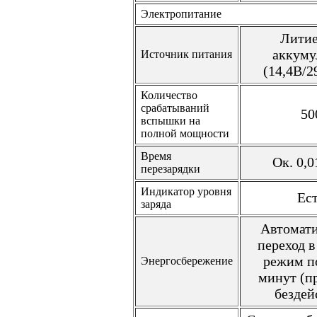
Электропитание
Лити
аккуму
Источник питания
(14,4В/
Количество
срабатываний
50
вспышки на
полной мощности
Время
Ок. 0,0
перезарядки
Индикатор уровня
Ес
заряда
Автомат
переход 
режим п
Энергосбережение
минут (п
бездей