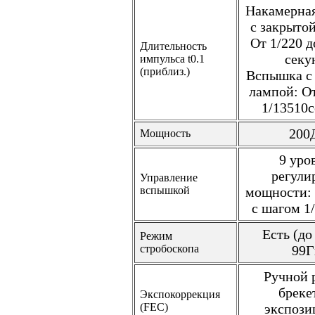
Накамерна
с закрыто
От 1/220 д
Длительность
секу
импульса t0.1
(приблиз.)
Вспышка с
лампой: От
1/13510
200
Мощность
9 уро
регули
Управление
вспышкой
мощности: 
с шагом 1
Есть (до 
Режим
стробоскопа
99Г
Ручной 
бреке
Экспокоррекция
(FEC)
экспози