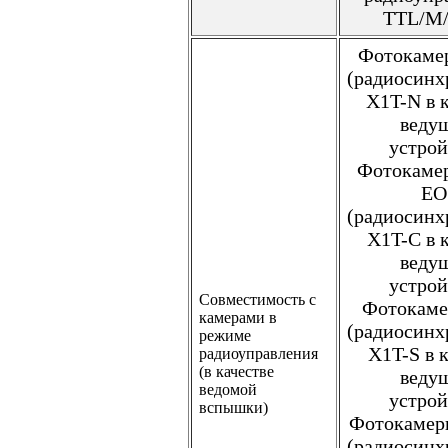
TTL/M/
Фотокаме
(радиосинх
X1T-N в 
веду
устрой
Фотокаме
EO
(радиосинх
X1T-C в 
веду
устрой
Совместимость с
Фотокаме
камерами в
(радиосинх
режиме
X1T-S в 
радиоуправления
(в качестве
веду
ведомой
устрой
вспышки)
Фотокамеры
(радиосинх