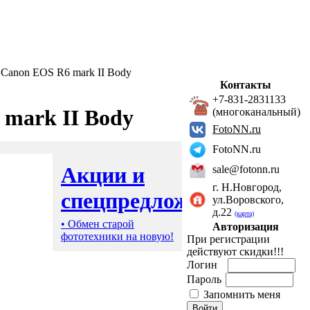
Canon EOS R6 mark II Body
Контакты
+7-831-2831133
mark II Body
(многоканальный)
FotoNN.ru
FotoNN.ru
Акции и
sale@fotonn.ru
г. Н.Новгород,
спецпредложения
ул.Воровского,
д.22
(карта)
• Обмен старой
Авторизация
фототехники на новую!
При регистрации
действуют скидки!!!
Логин
Пароль
Запомнить меня