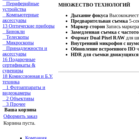
Периферийные
МНОЖЕСТВО ТЕХНОЛОГИЙ
устройства
Компьютерные
Дыхание фокуса
Высококачест
аксессуары
Предварительная съемка
5-се
13 Оптические приборы
Маркер сторон
Запись маркера
Бинокли
Замедленная съемка с частото
Телескопы
Формат Dual Pixel RAW
для ш
Микроскопы
Внутренний микрофон с шум
Принадлежности и
Обновление встроенного ПО
ч
аксессуары
HDR для съемки движущихся
16 Подарочные
сертификаты &
сувениры
18 Комиссионная и Б.У.
техника
1 Фотоаппараты и
видеокамеры
2 Объективы
3 Прочее
Ваша корзина
Оформить заказ
Корзина пуста.
Компания