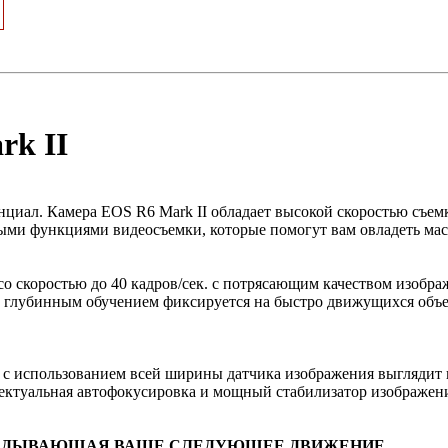
rk II
нциал. Камера EOS R6 Mark II обладает высокой скоростью съем
ми функциями видеосъемки, которые помогут вам овладеть маст
 скоростью до 40 кадров/сек. с потрясающим качеством изображ
 глубинным обучением фиксируется на быстро движущихся объек
 с использованием всей ширины датчика изображения выглядит
ектуальная автофокусировка и мощный стабилизатор изображени
ГАДЫВАЮЩАЯ ВАШЕ СЛЕДУЮЩЕЕ ДВИЖЕНИЕ