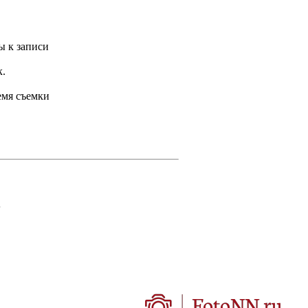
ы к записи
к.
мя съемки
.