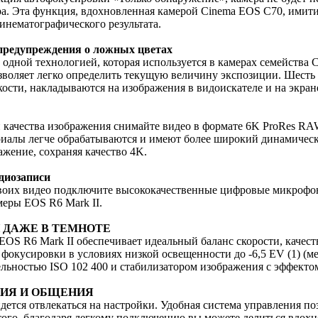
ра. Эта функция, вдохновленная камерой Cinema EOS C70, имити
инематографического результата.
предупреждения о ложных цветах
 одной технологией, которая используется в камерах семейства
воляет легко определить текущую величину экспозиции. Шесть 
ости, накладываются на изображения в видоискателе и на экран
и качества изображения снимайте видео в формате 6K ProRes R
алы легче обрабатываются и имеют более широкий динамическ
ажение, сохраняя качество 4K.
диозаписи
 своих видео подключите высококачественные цифровые микрофо
еры EOS R6 Mark II.
 ДАЖЕ В ТЕМНОТЕ
OS R6 Mark II обеспечивает идеальный баланс скорости, качест
окусировки в условиях низкой освещенности до -6,5 EV (1) (ме
льностью ISO 102 400 и стабилизатором изображения с эффектом
НИЯ И ОБЩЕНИЯ
дется отвлекаться на настройки. Удобная система управления по
того, благодаря легкому подключению вы можете делиться вдо