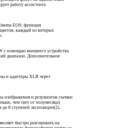
рует работу ассистента
 Cinema EOS: функция
цветов, каждый из которых
е.
AW с помощью внешнего устройства
ий диапазон. Дополнительное
ны и адаптеры XLR через
ва изображения и результатов съемки
ньше, чем свет от полумесяца)
 до 8 ступеней экспозиции(2).
зволяет быстро реагировать на
хновляющими фотографиями прямо на