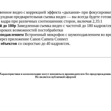
венное видео с коррекцией эффекта «дыхания» при фокусировке
кундная предварительная съемка видео — вы всегда будете готов
 кадра при различных соотношениях сторон, включая 2,35:1
й до 180p
Замедленная съемка видео с частотой до 180 кадров/се
ироких возможностей постобработки
оподавлением
Встроенный микрофон с шумоподавлением во вре
ерез приложение Canon Camera Connect
 объектов
со скоростью до 40 кадров/сек.
Характеристики и комплектация могут изменяться производителем без предупреждения
Не является публичной офертой