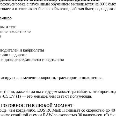
тофокусировка с глубинным обучением выполняется на 80% быст
знает и отслеживает больше объектов, работая быстрее, надежне
а-либо
вы и тела
ьшие и маленькие
о
водителей и кабриолеты
 или на дороге
е и дизельныеСамолеты и вертолеты
еагируя на изменение скорости, траектории и положения.
и точно, даже когда вы с трудом можете разглядеть, что происхо
-6,5 EV (1) — это меньше, чем свет от полумесяца.
Я ГОТОВНОСТИ В ЛЮБОЙ МОМЕНТ
ще, чем когда-либо. EOS R6 Mark II снимает со скоростью до 40
режиме серийной съемки RAW со скоростью 30 кадров/сек. (9) ф