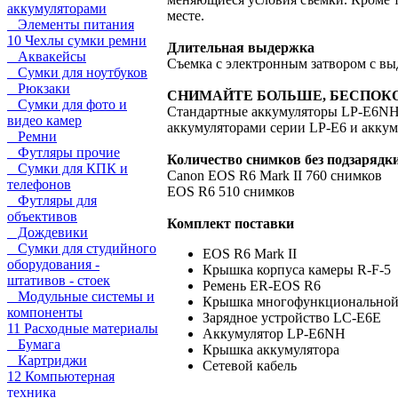
аккумуляторами
месте.
Элементы питания
10 Чехлы сумки ремни
Длительная выдержка
Аквакейсы
Съемка с электронным затвором с выд
Сумки для ноутбуков
Рюкзаки
СНИМАЙТЕ БОЛЬШЕ, БЕСПОК
Сумки для фото и
Стандартные аккумуляторы LP-E6NH 
видео камер
аккумуляторами серии LP-E6 и акку
Ремни
Футляры прочие
Количество снимков без подзарядки
Сумки для КПК и
Canon EOS R6 Mark II 760 снимков
телефонов
EOS R6 510 снимков
Футляры для
объективов
Комплект поставки
Дождевики
Сумки для студийного
EOS R6 Mark II
оборудования -
Крышка корпуса камеры R-F-5
штативов - стоек
Ремень ER-EOS R6
Модульные системы и
Крышка многофункциональной
компоненты
Зарядное устройство LC-E6E
11 Расходные материалы
Аккумулятор LP-E6NH
Бумага
Крышка аккумулятора
Картриджи
Сетевой кабель
12 Компьютерная
техника