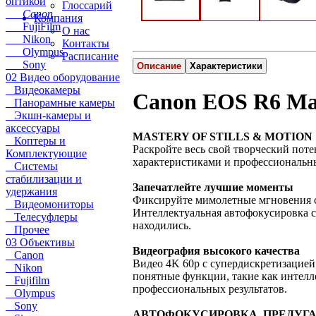
оптикой
Глоссарий
Canon
Компания
FujiFilm
О нас
Nikon
Контакты
Olympus
Расписание
Sony
Описание
Характеристики
02 Видео оборудование
Видеокамеры
Canon EOS R6 Ma
Панорамные камеры
Экшн-камеры и
аксессуары
MASTERY OF STILLS & MOTION
Коптеры и
Раскройте весь свой творческий поте
Комплектующие
характеристиками и профессиональны
Системы
стабилизации и
Запечатлейте лучшие моменты
удержания
Фиксируйте мимолетные мгновения со
Видеомониторы
Интеллектуальная автофокусировка с
Телесуфлеры
находились.
Прочее
03 Объективы
Видеография высокого качества
Canon
Видео 4K 60p с супердискретизацией
Nikon
понятные функции, такие как интелл
Fujifilm
профессиональных результатов.
Olympus
Sony
АВТОФОКУСИРОВКА, ПРЕДУ