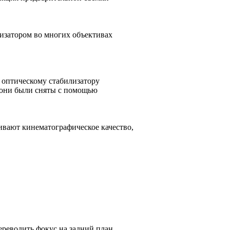
лизатором во многих объективах
и оптическому стабилизатору
то они были сняты с помощью
ивают кинематографическое качество,
ереводить фокус на задний план,