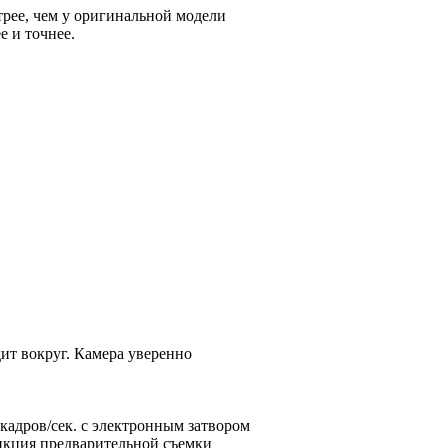
рее, чем у оригинальной модели
е и точнее.
дит вокруг. Камера уверенно
 кадров/сек. с электронным затвором
ункция предварительной съемки