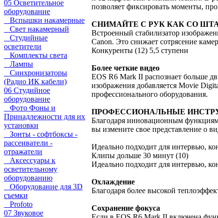
05 Осветительное
позволяет фиксировать моменты, про
оборудование
Вспышки накамерные
СНИМАЙТЕ С РУК КАК СО ШТ
Свет накамерный
Встроенный стабилизатор изображени
Студийные
Canon. Это снижает сотрясение камер
осветители
Конкуренты (12) 5,5 ступени
Комплекты света
Лампы
Более четкие видео
Синхронизаторы
EOS R6 Mark II распознает больше д
(Радио ИК кабели)
изображения добавляется Movie Digit
06 Студийное
профессионального оборудования.
оборудование
Фото Фоны и
ПРОФЕССИОНАЛЬНЫЕ ИНСТР
Принадлежности для их
Благодаря инновационным функциям, 
установки
вы измените свое представление о ви
Зонты - софтбоксы -
рассеиватели -
Идеально подходит для интервью, к
отражатели
Клипы дольше 30 минут (10)
Аксессуары к
Идеально подходит для интервью, к
осветительному
оборудованию
Охлаждение
Оборудование для 3D
Благодаря более высокой теплоэффе
съемки
Profoto
Сохранение фокуса
07 Звуковое
Если в EOS R6 Mark II включена фун