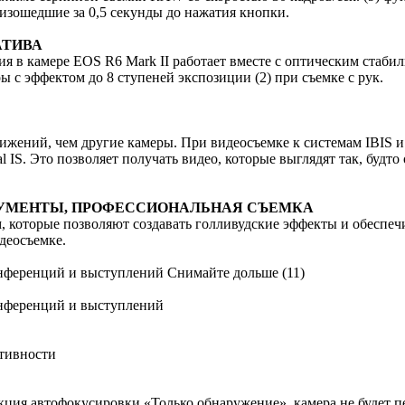
изошедшие за 0,5 секунды до нажатия кнопки.
АТИВА
я в камере EOS R6 Mark II работает вместе с оптическим стаби
ы с эффектом до 8 ступеней экспозиции (2) при съемке с рук.
вижений, чем другие камеры. При видеосъемке к системам IBIS 
al IS. Это позволяет получать видео, которые выглядят так, буд
УМЕНТЫ, ПРОФЕССИОНАЛЬНАЯ СЪЕМКА
которые позволяют создавать голливудские эффекты и обеспеч
деосъемке.
онференций и выступлений Снимайте дольше (11)
онференций и выступлений
ктивности
кция автофокусировки «Только обнаружение», камера не будет п