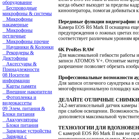
оборудование
когда объект выходит за пределы кад
Беспроводные
кинооператора, помогая добиваться к
микрофоны & системы
Микрофоны
Передовые функции видеографии: 
накамерные
Камера EOS R6 Mark II оснащена еще
Микрофоны
предупреждения о ложных цветах поз
петличные
соответствует различным уровням ярк
Микрофоны прочие
Наушники & Колонки
6K ProRes RAW
Рекордеры &
Для максимальной гибкости работы 
Диктофоны
записи ATOMOS V+. Отснятые матери
Аксессуары &
разрешение позволяет обрезать изобр
Принадлежности
08 Носители
Профессиональные возможности ау
информации
Для записи отличного саундтрека в
Карты памяти
многофункциональную площадку кам
Внешние накопители
Фотопленка и
ДЕЛАЙТЕ ОТЛИЧНЫЕ СНИМКИ
видеокассеты
24,2-мегапиксельный датчик камеры E
09 Элем. питания &
при слабом освещении. Возможность ф
Блоки питания
дополняется максимальной чувствите
Аккумуляторы
Блоки питания
ТЕХНОЛОГИИ ДЛЯ ВДОХНОВЕ
Зарядные устройства
С камерой EOS R6 Mark II вам не при
Зарядки с
меняющиеся условия съемки. Кроме 