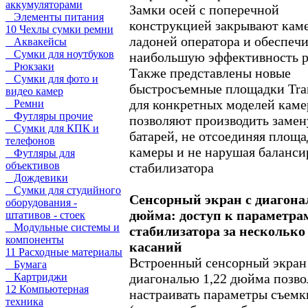
аккумуляторами
Замки осей с поперечной
Элементы питания
конструкцией закрывают каме
10 Чехлы сумки ремни
ладоней оператора и обеспеч
Аквакейсы
Сумки для ноутбуков
наибольшую эффективность р
Рюкзаки
Также представлены новые
Сумки для фото и
быстросъемные площадки Tra
видео камер
для конкретных моделей каме
Ремни
Футляры прочие
позволяют производить замен
Сумки для КПК и
батарей, не отсоединяя площа
телефонов
камеры и не нарушая баланси
Футляры для
объективов
стабилизатора
Дождевики
Сумки для студийного
Сенсорный экран с диагона
оборудования -
дюйма: доступ к параметра
штативов - стоек
Модульные системы и
стабилизатора за несколько
компоненты
касаний
11 Расходные материалы
Встроенный сенсорный экран
Бумага
диагональю 1,22 дюйма позво
Картриджи
12 Компьютерная
настраивать параметры съемк
техника