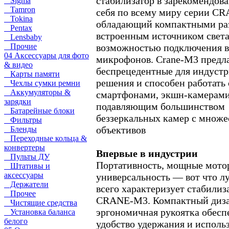
стабилизатор в зарекомендов
Sigma
Tamron
себя по всему миру серии CR
Tokina
обладающий компактными ра
Pentax
встроенным источником света
Lensbaby
возможностью подключения 
Прочие
04 Аксессуары для фото
микрофонов. Crane-M3 предл
& видео
беспрецедентные для индуст
Карты памяти
решения и способен работать 
Чехлы сумки ремни
Аккумуляторы &
смартфонами, экшн-камерами
зарядки
подавляющим большинством
Батарейные блоки
беззеркальных камер с множе
Фильтры
объективов
Бленды
Переходные кольца &
конвертеры
Впервые в индустрии
Пульты ДУ
Портативность, мощные мото
Штативы и
аксессуары
универсальность — вот что л
Держатели
всего характеризует стабилиз
Прочее
CRANE-M3. Компактный диза
Чистящие средства
эргономичная рукоятка обесп
Установка баланса
белого
удобство удержания и исполь