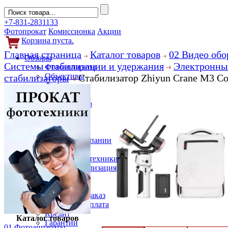
+7-831-2831133
Фотопрокат
Комиссионка
Акции
Корзина пуста.
Главная страница
Каталог товаров
02 Видео обо
Обзоры
Системы стабилизации и удержания
Электронны
Фотоаппараты
Объективы
стабилизаторы
Стабилизатор Zhiyun Crane M3 C
Фильтры
Новости
Фото и видео
Гаджеты
Аксессуары
Слухи
Новости компании
Услуги
Прокат фототехники
Выкуп и реализация
Покупателям
Акции
Как сделать заказ
Доставка и оплата
Кредит
Каталог товаров
Гарантии
01 Фотоаппараты