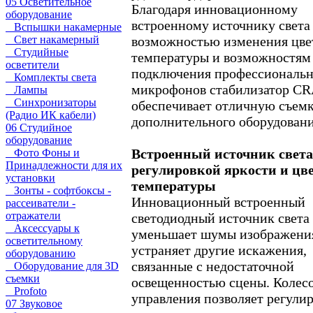
05 Осветительное
Благодаря инновационному
оборудование
встроенному источнику света
Вспышки накамерные
возможностью изменения цве
Свет накамерный
Студийные
температуры и возможностям
осветители
подключения профессиональ
Комплекты света
микрофонов стабилизатор C
Лампы
Синхронизаторы
обеспечивает отличную съемк
(Радио ИК кабели)
дополнительного оборудован
06 Студийное
оборудование
Встроенный источник света
Фото Фоны и
Принадлежности для их
регулировкой яркости и цв
установки
температуры
Зонты - софтбоксы -
Инновационный встроенный
рассеиватели -
отражатели
светодиодный источник света
Аксессуары к
уменьшает шумы изображени
осветительному
устраняет другие искажения,
оборудованию
связанные с недостаточной
Оборудование для 3D
съемки
освещенностью сцены. Колес
Profoto
управления позволяет регулир
07 Звуковое