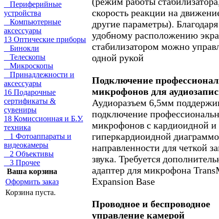
(режим работы стабилизатора
Периферийные
скорость реакции на движени
устройства
Компьютерные
другие параметры). Благодаря
аксессуары
удобному расположению экра
13 Оптические приборы
стабилизатором можно управ
Бинокли
одной рукой
Телескопы
Микроскопы
Принадлежности и
Подключение профессиона
аксессуары
микрофонов для аудиозапи
16 Подарочные
сертификаты &
Аудиоразъем 6,5мм поддержи
сувениры
подключение профессиональ
18 Комиссионная и Б.У.
микрофонов с кардиоидной и
техника
гиперкардиоидной диаграмм
1 Фотоаппараты и
видеокамеры
направленности для четкой з
2 Объективы
звука. Требуется дополнител
3 Прочее
адаптер для микрофона Trans
Ваша корзина
Expansion Base
Оформить заказ
Корзина пуста.
Проводное и беспроводное
управление камерой