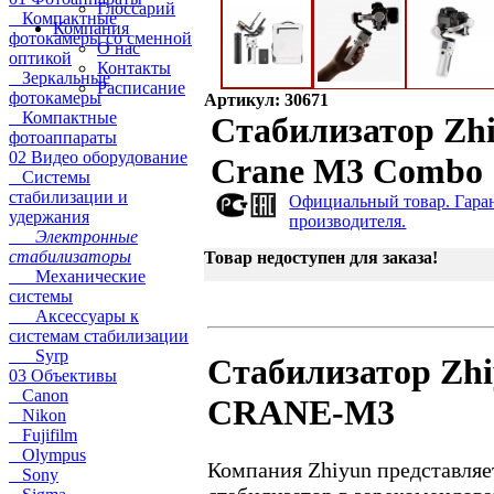
Глоссарий
Компактные
Компания
фотокамеры со сменной
О нас
оптикой
Контакты
Зеркальные
Расписание
фотокамеры
Артикул: 30671
Компактные
Стабилизатор Zh
фотоаппараты
02 Видео оборудование
Crane M3 Combo
Системы
стабилизации и
Официальный товар. Гара
удержания
производителя.
Электронные
стабилизаторы
Товар недоступен для заказа!
Механические
системы
Аксессуары к
системам стабилизации
Syrp
Стабилизатор Zh
03 Объективы
Canon
CRANE-M3
Nikon
Fujifilm
Olympus
Компания Zhiyun представляе
Sony