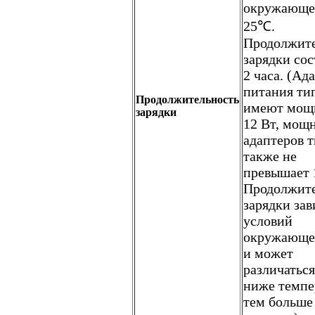
окружающе
25℃.
Продолжите
зарядки сос
2 часа. (Ад
питания ти
Продолжительность
имеют мощн
зарядки
12 Вт, мощ
адаптеров 
также не
превышает 1
Продолжите
зарядки зав
условий
окружающе
и может
различаться
ниже темпе
тем больше