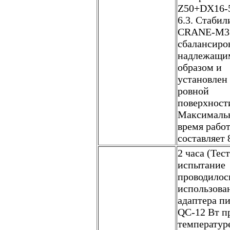
Z50+DX16-5
6.3. Стабил
CRANE-M3
сбалансиро
надлежащи
образом и
установлен
ровной
поверхност
Максималь
время рабо
составляет 
2 часа (Тес
испытание
проводилос
использова
адаптера п
QC-12 Вт п
температур