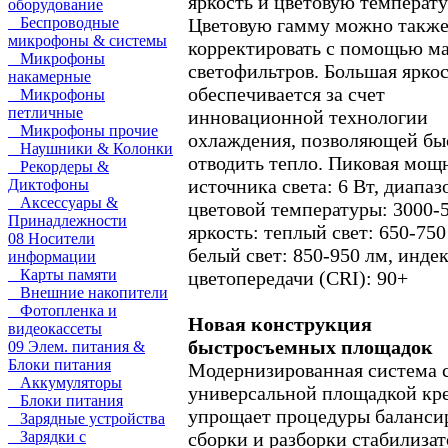
яркость и цветовую температу
оборудование
Цветовую гамму можно такж
Беспроводные
микрофоны & системы
корректировать с помощью м
Микрофоны
светофильтров. Большая ярко
накамерные
обеспечивается за счет
Микрофоны
петличные
инновационной технологии
Микрофоны прочие
охлаждения, позволяющей бы
Наушники & Колонки
отводить тепло. Пиковая мощ
Рекордеры &
источника света: 6 Вт, диапаз
Диктофоны
Аксессуары &
цветовой температуры: 3000-
Принадлежности
яркость: теплый свет: 650-750
08 Носители
белый свет: 850-950 лм, инде
информации
Карты памяти
цветопередачи (CRI): 90+
Внешние накопители
Фотопленка и
Новая конструкция
видеокассеты
быстросъемных площадок
09 Элем. питания &
Блоки питания
Модернизированная система 
Аккумуляторы
универсальной площадкой кр
Блоки питания
упрощает процедуры баланси
Зарядные устройства
сборки и разборки стабилизат
Зарядки с