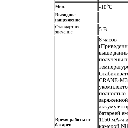
-10℃
Мин.
Выходное
напряжение
Стандартное
5 В
значение
8 часов
(Приведен
выше данн
получены п
температур
Стабилизат
CRANE-M3
укомплекто
полностью
заряженной
аккумулято
батареей е
1150 мА-ч 
Время работы от
батареи
камерой Ni