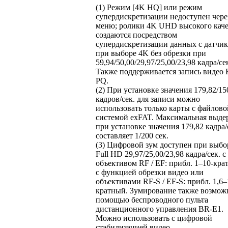
(1) Режим [4K HQ] или режим
супердискретизации недоступен чере
меню; ролики 4K UHD высокого каче
создаются посредством
супердискретизации данных с датчи
при выборе 4K без обрезки при
59,94/50,00/29,97/25,00/23,98 кадра/се
Также поддерживается запись видео
PQ.
(2) При установке значения 179,82/15
кадров/сек. для записи можно
использовать только карты с файлово
системой exFAT. Максимальная выде
при установке значения 179,82 кадра/
составляет 1/200 сек.
(3) Цифровой зум доступен при выбо
Full HD 29,97/25,00/23,98 кадра/сек. с
объективом RF / EF: прибл. 1–10-кра
с функцией обрезки видео или
объективами RF-S / EF-S: прибл. 1,6–
кратный. Зумирование также возмож
помощью беспроводного пульта
дистанционного управления BR-E1.
Можно использовать с цифровой
стабилизацией видео.