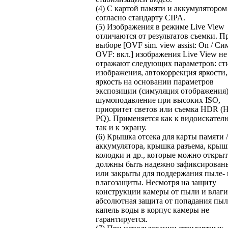
(4) С картой памяти и аккумулятором
согласно стандарту CIPA.
(5) Изображения в режиме Live View
отличаются от результатов съемки. П
выборе [OVF sim. view assist: On / Си
OVF: вкл.] изображения Live View не
отражают следующих параметров: ст
изображения, автокоррекция яркости,
яркость на основании параметров
экспозиции (симуляция отображения)
шумоподавление при высоких ISO,
приоритет светов или съемка HDR 
PQ). Применяется как к видоискател
так и к экрану.
(6) Крышка отсека для карты памяти /
аккумулятора, крышка разъема, крыш
колодки и др., которые можно открыт
должны быть надежно зафиксирован
или закрыты для поддержания пыле- 
влагозащиты. Несмотря на защиту
конструкции камеры от пыли и влаги
абсолютная защита от попадания пыл
капель воды в корпус камеры не
гарантируется.