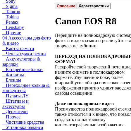
Sony
Sigma
Описание
Характеристики
Tamron
Tokina
Canon EOS R8
Pentax
Lensbaby
Прочие
Перейдите на полнокадровую систем
04 Аксессуары для фото
фото- и видеосъемки и реализуйте св
& видео
творческие амбиции.
Карты памяти
Чехлы сумки ремни
ПЕРЕХОД НА ПОЛНОКАДРОВЫ
Аккумуляторы &
ФОРМАТ
зарядки
Раскройте свой творческий потенциа
Батарейные блоки
начните снимать в полнокадровом
Фильтры
формате. Улучшенное боке, более
Бленды
широкий угол обзора и высокое каче
Переходные кольца &
изображения приятно удивят вас даж
конвертеры
слабом освещении.
Пульты ДУ
Штативы и
Даже полнокадровые видео
аксессуары
Преимущества полнокадровой съемк
Держатели
также относятся и к видео, что позво
Прочее
создавать по-настоящему
Чистящие средства
кинематографичные изображения.
Установка баланса