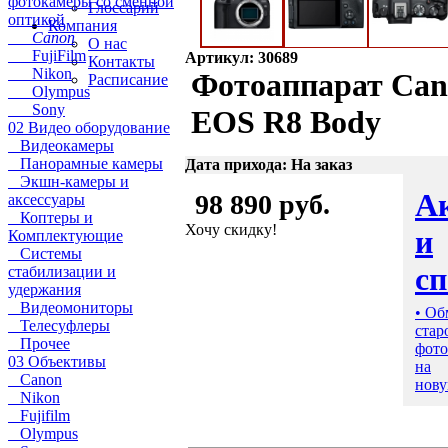
фотокамеры со сменной
Глоссарий
оптикой
Компания
Canon
О нас
FujiFilm
Артикул: 30689
Контакты
Nikon
Фотоаппарат Ca
Расписание
Olympus
Sony
EOS R8 Body
02 Видео оборудование
Видеокамеры
Панорамные камеры
Дата прихода: На заказ
Экшн-камеры и
А
98 890 руб.
аксессуары
Коптеры и
Хочу скидку!
и
Комплектующие
Системы
с
стабилизации и
удержания
Видеомониторы
• Об
Телесуфлеры
стар
Прочее
фото
03 Объективы
на
Canon
нову
Nikon
Fujifilm
Olympus