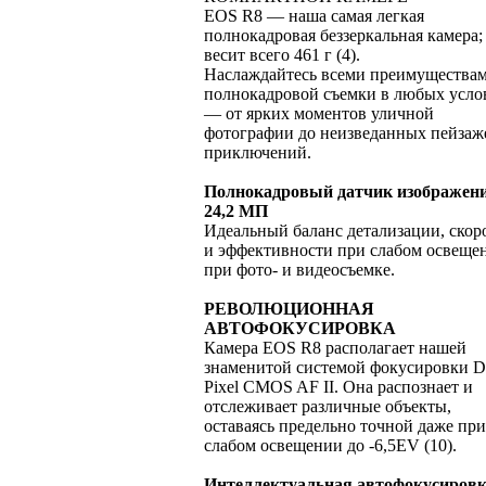
EOS R8 — наша самая легкая
полнокадровая беззеркальная камера;
весит всего 461 г (4).
Наслаждайтесь всеми преимущества
полнокадровой съемки в любых усло
— от ярких моментов уличной
фотографии до неизведанных пейзаж
приключений.
Полнокадровый датчик изображен
24,2 МП
Идеальный баланс детализации, скор
и эффективности при слабом освеще
при фото- и видеосъемке.
РЕВОЛЮЦИОННАЯ
АВТОФОКУСИРОВКА
Камера EOS R8 располагает нашей
знаменитой системой фокусировки D
Pixel CMOS AF II. Она распознает и
отслеживает различные объекты,
оставаясь предельно точной даже при
слабом освещении до -6,5EV (10).
Интеллектуальная автофокусировк