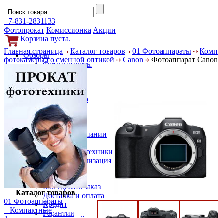
+7-831-2831133
Фотопрокат
Комиссионка
Акции
Корзина пуста.
Главная страница
Каталог товаров
01 Фотоаппараты
Комп
Обзоры
фотокамеры со сменной оптикой
Canon
Фотоаппарат Canon
Фотоаппараты
Объективы
Фильтры
Новости
Фото и видео
Гаджеты
Аксессуары
Слухи
Новости компании
Услуги
Прокат фототехники
Выкуп и реализация
Покупателям
Акции
Как сделать заказ
Каталог товаров
Доставка и оплата
01 Фотоаппараты
Кредит
Компактные
Гарантии