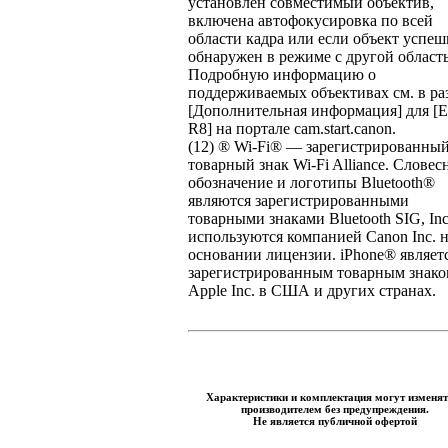
установлен совместимый объектив,
включена автофокусировка по всей
области кадра или если объект успе
обнаружен в режиме с другой област
Подробную информацию о
поддерживаемых объективах см. в ра
[Дополнительная информация] для [
R8] на портале cam.start.canon.
(12) ® Wi-Fi® — зарегистрированны
товарный знак Wi-Fi Alliance. Словес
обозначение и логотипы Bluetooth®
являются зарегистрированными
товарными знаками Bluetooth SIG, Inc
используются компанией Canon Inc. 
основании лицензии. iPhone® являет
зарегистрированным товарным знак
Apple Inc. в США и других странах.
Характеристики и комплектация могут изменят
производителем без предупреждения.
Не является публичной офертой