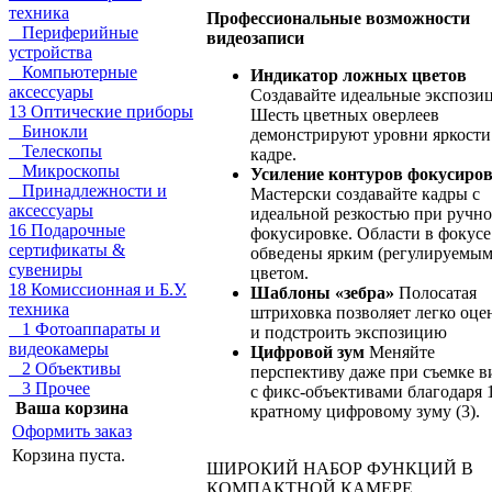
техника
Профессиональные возможности
Периферийные
видеозаписи
устройства
Компьютерные
Индикатор ложных цветов
аксессуары
Создавайте идеальные экспози
13 Оптические приборы
Шесть цветных оверлеев
Бинокли
демонстрируют уровни яркости
Телескопы
кадре.
Микроскопы
Усиление контуров фокусиро
Принадлежности и
Мастерски создавайте кадры с
аксессуары
идеальной резкостью при ручн
16 Подарочные
фокусировке. Области в фокусе
сертификаты &
обведены ярким (регулируемым
сувениры
цветом.
18 Комиссионная и Б.У.
Шаблоны «зебра»
Полосатая
техника
штриховка позволяет легко оце
1 Фотоаппараты и
и подстроить экспозицию
видеокамеры
Цифровой зум
Меняйте
2 Объективы
перспективу даже при съемке в
3 Прочее
с фикс-объективами благодаря 
Ваша корзина
кратному цифровому зуму (3).
Оформить заказ
Корзина пуста.
ШИРОКИЙ НАБОР ФУНКЦИЙ В
КОМПАКТНОЙ КАМЕРЕ