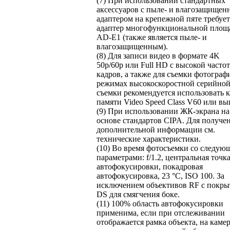
(7) При использовании стандартных
аксессуаров с пыле- и влагозащище
адаптером на крепежной пяте требует
адаптер многофункциональной площ
AD-E1 (также является пыле- и
влагозащищенным).
(8) Для записи видео в формате 4K
50p/60p или Full HD с высокой часто
кадров, а также для съемки фотограф
режимах высокоскоростной серийно
съемки рекомендуется использовать 
памяти Video Speed Class V60 или вы
(9) При использовании ЖК-экрана на
основе стандартов CIPA. Для получе
дополнительной информации см.
технические характеристики.
(10) Во время фотосъемки со следу
параметрами: f/1.2, центральная точк
автофокусировки, покадровая
автофокусировка, 23 °C, ISO 100. За
исключением объективов RF с покр
DS для смягчения боке.
(11) 100% область автофокусировки
применима, если при отслеживании
отображается рамка объекта, на каме