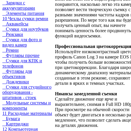
Зарядки с
понравится, насколько легко эта каме
аккумуляторами
позволяет вести творческую съемку с
Элементы питания
разными значениями частоты кадров 
10 Чехлы сумки ремни
разрешения. По мере того как вы буд
Аквакейсы
получать ценный опыт, вы начнете
Сумки для ноутбуков
понимать ценность более продвинут
Рюкзаки
функций видеосъемки.
Сумки для фото и
видео камер
Профессиональная цветокоррекци
Ремни
Используйте низкоконтрастный цвет
Футляры прочие
профиль Canon Log 3 на камере EOS 
Сумки для КПК и
чтобы получить больше возможносте
телефонов
при цветокоррекции. Благодаря шир
Футляры для
динамическому диапазону материалы
объективов
созданные в этом режиме, сохраняют
Дождевики
детали в ярких и темных участках.
Сумки для студийного
оборудования -
Нюансы замедленной съемки
штативов - стоек
Сделайте движение еще ярче и
Модульные системы и
выразительнее, снимая в Full HD 180p
компоненты
При просмотре на обычной скорости
11 Расходные материалы
объект будет двигаться в несколько ра
Бумага
медленнее, что позволит сделать акц
Картриджи
на деталях движения.
12 Компьютерная