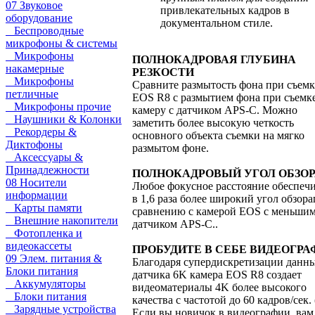
07 Звуковое
привлекательных кадров в
оборудование
документальном стиле.
Беспроводные
микрофоны & системы
Микрофоны
ПОЛНОКАДРОВАЯ ГЛУБИНА
накамерные
РЕЗКОСТИ
Микрофоны
Сравните размытость фона при съемк
петличные
EOS R8 с размытием фона при съемк
Микрофоны прочие
камеру с датчиком APS-C. Можно
Наушники & Колонки
заметить более высокую четкость
Рекордеры &
основного объекта съемки на мягко
Диктофоны
размытом фоне.
Аксессуары &
Принадлежности
ПОЛНОКАДРОВЫЙ УГОЛ ОБЗО
08 Носители
Любое фокусное расстояние обеспеч
информации
в 1,6 раза более широкий угол обзора
Карты памяти
сравнению с камерой EOS с меньши
Внешние накопители
датчиком APS-C..
Фотопленка и
видеокассеты
ПРОБУДИТЕ В СЕБЕ ВИДЕОГРА
09 Элем. питания &
Благодаря супердискретизации данны
Блоки питания
датчика 6K камера EOS R8 создает
Аккумуляторы
видеоматериалы 4K более высокого
Блоки питания
качества с частотой до 60 кадров/сек. 
Зарядные устройства
Если вы новичок в видеографии, вам