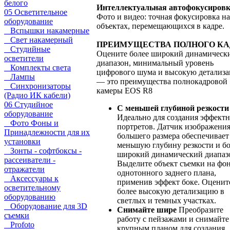
белого
Интеллектуальная автофокусиров
05 Осветительное
Фото и видео: точная фокусировка на
оборудование
объектах, перемещающихся в кадре.
Вспышки накамерные
Свет накамерный
ПРЕИМУЩЕСТВА ПОЛНОГО КА
Студийные
Оцените более широкий динамическ
осветители
диапазон, минимальный уровень
Комплекты света
цифрового шума и высокую детализ
Лампы
— это преимущества полнокадровой
Синхронизаторы
камеры EOS R8
(Радио ИК кабели)
06 Студийное
С меньшей глубиной резкости
оборудование
Идеально для создания эффект
Фото Фоны и
портретов. Датчик изображени
Принадлежности для их
большего размера обеспечивает
установки
меньшую глубину резкости и б
Зонты - софтбоксы -
широкий динамический диапаз
рассеиватели -
Выделите объект съемки на фо
отражатели
однотонного заднего плана,
Аксессуары к
применив эффект боке. Оценит
осветительному
более высокую детализацию в
оборудованию
светлых и темных участках.
Оборудование для 3D
Снимайте шире
Преобразите
съемки
работу с пейзажами и снимайте
Profoto
крупным планом для создания