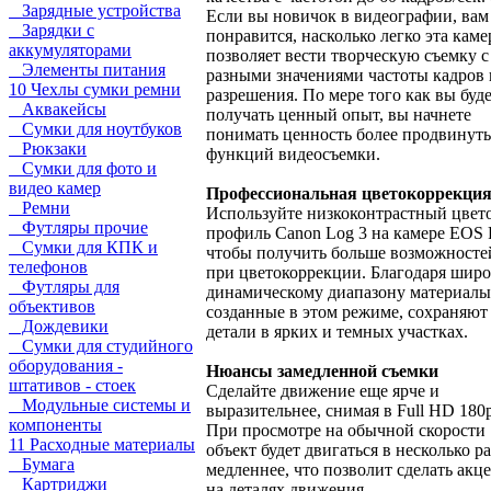
Зарядные устройства
Если вы новичок в видеографии, вам
Зарядки с
понравится, насколько легко эта каме
аккумуляторами
позволяет вести творческую съемку с
Элементы питания
разными значениями частоты кадров 
10 Чехлы сумки ремни
разрешения. По мере того как вы буд
Аквакейсы
получать ценный опыт, вы начнете
Сумки для ноутбуков
понимать ценность более продвинут
Рюкзаки
функций видеосъемки.
Сумки для фото и
видео камер
Профессиональная цветокоррекци
Ремни
Используйте низкоконтрастный цвет
Футляры прочие
профиль Canon Log 3 на камере EOS 
Сумки для КПК и
чтобы получить больше возможносте
телефонов
при цветокоррекции. Благодаря шир
Футляры для
динамическому диапазону материалы
объективов
созданные в этом режиме, сохраняют
Дождевики
детали в ярких и темных участках.
Сумки для студийного
оборудования -
Нюансы замедленной съемки
штативов - стоек
Сделайте движение еще ярче и
Модульные системы и
выразительнее, снимая в Full HD 180p
компоненты
При просмотре на обычной скорости
11 Расходные материалы
объект будет двигаться в несколько ра
Бумага
медленнее, что позволит сделать акц
Картриджи
на деталях движения.