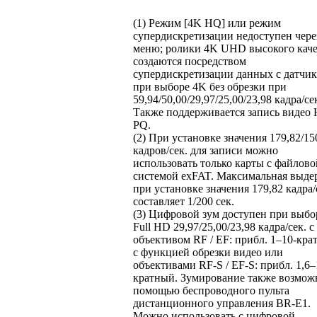
(1) Режим [4K HQ] или режим
супердискретизации недоступен чере
меню; ролики 4K UHD высокого каче
создаются посредством
супердискретизации данных с датчи
при выборе 4K без обрезки при
59,94/50,00/29,97/25,00/23,98 кадра/се
Также поддерживается запись видео
PQ.
(2) При установке значения 179,82/15
кадров/сек. для записи можно
использовать только карты с файлово
системой exFAT. Максимальная выде
при установке значения 179,82 кадра/
составляет 1/200 сек.
(3) Цифровой зум доступен при выбо
Full HD 29,97/25,00/23,98 кадра/сек. с
объективом RF / EF: прибл. 1–10-кра
с функцией обрезки видео или
объективами RF-S / EF-S: прибл. 1,6–
кратный. Зумирование также возмож
помощью беспроводного пульта
дистанционного управления BR-E1.
Можно использовать с цифровой