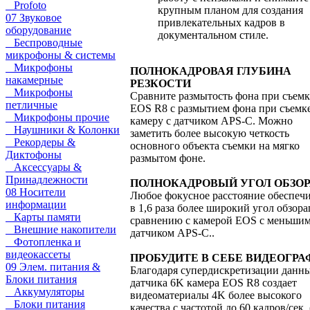
Profoto
крупным планом для создания
07 Звуковое
привлекательных кадров в
оборудование
документальном стиле.
Беспроводные
микрофоны & системы
Микрофоны
ПОЛНОКАДРОВАЯ ГЛУБИНА
накамерные
РЕЗКОСТИ
Микрофоны
Сравните размытость фона при съемк
петличные
EOS R8 с размытием фона при съемк
Микрофоны прочие
камеру с датчиком APS-C. Можно
Наушники & Колонки
заметить более высокую четкость
Рекордеры &
основного объекта съемки на мягко
Диктофоны
размытом фоне.
Аксессуары &
Принадлежности
ПОЛНОКАДРОВЫЙ УГОЛ ОБЗО
08 Носители
Любое фокусное расстояние обеспеч
информации
в 1,6 раза более широкий угол обзора
Карты памяти
сравнению с камерой EOS с меньши
Внешние накопители
датчиком APS-C..
Фотопленка и
видеокассеты
ПРОБУДИТЕ В СЕБЕ ВИДЕОГРА
09 Элем. питания &
Благодаря супердискретизации данны
Блоки питания
датчика 6K камера EOS R8 создает
Аккумуляторы
видеоматериалы 4K более высокого
Блоки питания
качества с частотой до 60 кадров/сек. 