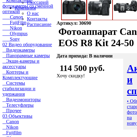
Компактные
Глоссарий
фотокамеры со сменной
Компания
оптикой
О нас
Canon
Контакты
FujiFilm
Артикул: 30690
Расписание
Nikon
Фотоаппарат Ca
Olympus
Sony
EOS R8 Kit 24-50
02 Видео оборудование
Видеокамеры
Панорамные камеры
Дата прихода: В наличии
Экшн-камеры и
А
114 500 руб.
аксессуары
Коптеры и
Хочу скидку!
и
Комплектующие
Системы
с
стабилизации и
удержания
Видеомониторы
• Об
Телесуфлеры
стар
Прочее
фото
03 Объективы
на
Canon
нову
Nikon
Fujifilm