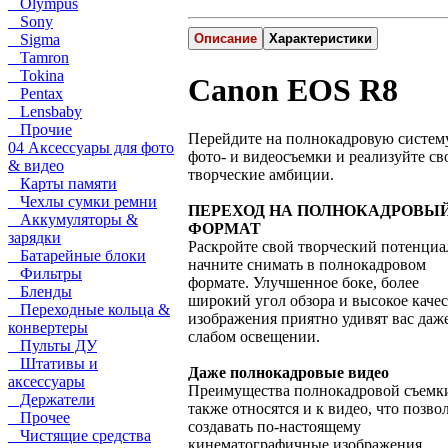
Olympus
Sony
Sigma
Описание
Характеристики
Tamron
Tokina
Canon EOS R8
Pentax
Lensbaby
Прочие
Перейдите на полнокадровую систем
04 Аксессуары для фото
фото- и видеосъемки и реализуйте св
& видео
творческие амбиции.
Карты памяти
Чехлы сумки ремни
ПЕРЕХОД НА ПОЛНОКАДРОВЫ
Аккумуляторы &
ФОРМАТ
зарядки
Раскройте свой творческий потенциа
Батарейные блоки
начните снимать в полнокадровом
Фильтры
формате. Улучшенное боке, более
Бленды
широкий угол обзора и высокое каче
Переходные кольца &
изображения приятно удивят вас даж
конвертеры
слабом освещении.
Пульты ДУ
Штативы и
Даже полнокадровые видео
аксессуары
Преимущества полнокадровой съемк
Держатели
также относятся и к видео, что позво
Прочее
создавать по-настоящему
Чистящие средства
кинематографичные изображения.