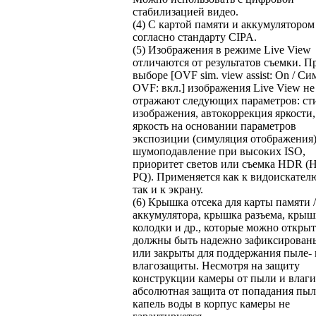
стабилизацией видео.
(4) С картой памяти и аккумулятором
согласно стандарту CIPA.
(5) Изображения в режиме Live View
отличаются от результатов съемки. П
выборе [OVF sim. view assist: On / Си
OVF: вкл.] изображения Live View не
отражают следующих параметров: ст
изображения, автокоррекция яркости,
яркость на основании параметров
экспозиции (симуляция отображения)
шумоподавление при высоких ISO,
приоритет светов или съемка HDR 
PQ). Применяется как к видоискател
так и к экрану.
(6) Крышка отсека для карты памяти /
аккумулятора, крышка разъема, крыш
колодки и др., которые можно открыт
должны быть надежно зафиксирован
или закрыты для поддержания пыле- 
влагозащиты. Несмотря на защиту
конструкции камеры от пыли и влаги
абсолютная защита от попадания пыл
капель воды в корпус камеры не