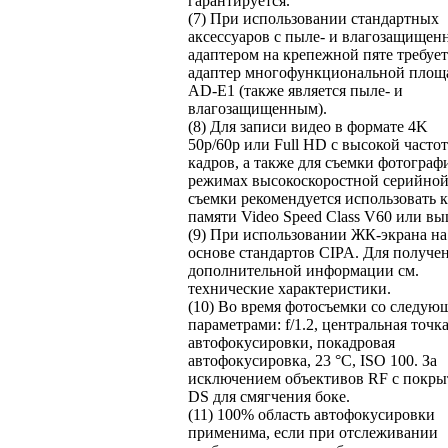
гарантируется.
(7) При использовании стандартных
аксессуаров с пыле- и влагозащище
адаптером на крепежной пяте требует
адаптер многофункциональной площ
AD-E1 (также является пыле- и
влагозащищенным).
(8) Для записи видео в формате 4K
50p/60p или Full HD с высокой часто
кадров, а также для съемки фотограф
режимах высокоскоростной серийно
съемки рекомендуется использовать 
памяти Video Speed Class V60 или вы
(9) При использовании ЖК-экрана на
основе стандартов CIPA. Для получе
дополнительной информации см.
технические характеристики.
(10) Во время фотосъемки со следу
параметрами: f/1.2, центральная точк
автофокусировки, покадровая
автофокусировка, 23 °C, ISO 100. За
исключением объективов RF с покр
DS для смягчения боке.
(11) 100% область автофокусировки
применима, если при отслеживании