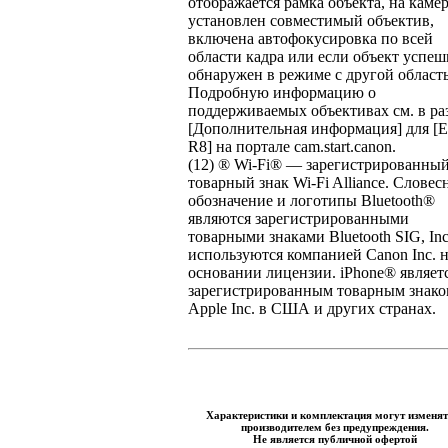
отображается рамка объекта, на каме
установлен совместимый объектив,
включена автофокусировка по всей
области кадра или если объект успе
обнаружен в режиме с другой област
Подробную информацию о
поддерживаемых объективах см. в ра
[Дополнительная информация] для [
R8] на портале cam.start.canon.
(12) ® Wi-Fi® — зарегистрированны
товарный знак Wi-Fi Alliance. Словес
обозначение и логотипы Bluetooth®
являются зарегистрированными
товарными знаками Bluetooth SIG, Inc
используются компанией Canon Inc. 
основании лицензии. iPhone® являет
зарегистрированным товарным знак
Apple Inc. в США и других странах.
Характеристики и комплектация могут изменят
производителем без предупреждения.
Не является публичной офертой