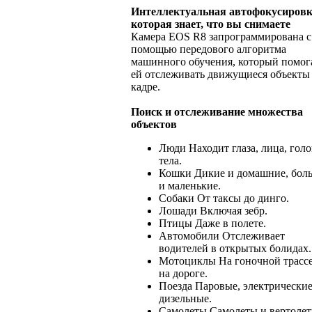
Интеллектуальная автофокусировк
которая знает, что вы снимаете
Камера EOS R8 запрограммирована с
помощью передового алгоритма
машинного обучения, который помог
ей отслеживать движущиеся объекты
кадре.
Поиск и отслеживание множества
объектов
Люди Находит глаза, лица, гол
тела.
Кошки Дикие и домашние, бол
и маленькие.
Собаки От таксы до динго.
Лошади Включая зебр.
Птицы Даже в полете.
Автомобили Отслеживает
водителей в открытых болидах.
Мотоциклы На гоночной трассе
на дороге.
Поезда Паровые, электрические
дизельные.
Самолеты Самолеты и вертолет