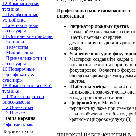
12 Компьютерная
техника
Профессиональные возможности
Периферийные
видеозаписи
устройства
Компьютерные
Индикатор ложных цветов
аксессуары
Создавайте идеальные экспози
13 Оптические приборы
Шесть цветных оверлеев
Бинокли
демонстрируют уровни яркости
Телескопы
кадре.
Микроскопы
Усиление контуров фокусиро
Принадлежности и
Мастерски создавайте кадры с
аксессуары
идеальной резкостью при ручн
16 Подарочные
фокусировке. Области в фокусе
сертификаты &
обведены ярким (регулируемым
сувениры
цветом.
18 Комиссионная и Б.У.
Шаблоны «зебра»
Полосатая
техника
штриховка позволяет легко оце
1 Фотоаппараты и
и подстроить экспозицию
видеокамеры
Цифровой зум
Меняйте
2 Объективы
перспективу даже при съемке в
3 Прочее
с фикс-объективами благодаря 
Ваша корзина
кратному цифровому зуму (3).
Оформить заказ
Корзина пуста.
ШИРОКИЙ НАБОР ФУНКЦИЙ В