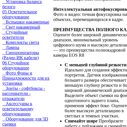
Установка баланса
белого
Интеллектуальная автофокусиров
05 Осветительное
Фото и видео: точная фокусировка на
оборудование
объектах, перемещающихся в кадре.
Вспышки накамерные
Свет накамерный
ПРЕИМУЩЕСТВА ПОЛНОГО КА
Студийные
Оцените более широкий динамическ
осветители
диапазон, минимальный уровень
Комплекты света
цифрового шума и высокую детализ
Лампы
— это преимущества полнокадровой
Синхронизаторы
камеры EOS R8
(Радио ИК кабели)
06 Студийное
С меньшей глубиной резкости
оборудование
Идеально для создания эффект
Фото Фоны и
портретов. Датчик изображени
Принадлежности для их
большего размера обеспечивает
установки
меньшую глубину резкости и б
Зонты - софтбоксы -
широкий динамический диапаз
рассеиватели -
Выделите объект съемки на фо
отражатели
однотонного заднего плана,
Аксессуары к
применив эффект боке. Оценит
осветительному
более высокую детализацию в
оборудованию
светлых и темных участках.
Оборудование для 3D
Снимайте шире
Преобразите
съемки
работу с пейзажами и снимайте