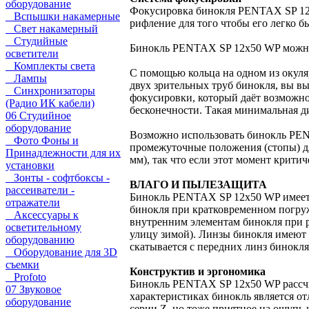
оборудование
Фокусировка бинокля PENTAX SP 12x
Вспышки накамерные
рифление для того чтобы его легко б
Свет накамерный
Студийные
Бинокль PENTAX SP 12x50 WP можно п
осветители
Комплекты света
С помощью кольца на одном из окуля
Лампы
двух зрительных труб бинокля, вы в
Синхронизаторы
фокусировки, который даёт возможно
(Радио ИК кабели)
бесконечности. Такая минимальная д
06 Студийное
оборудование
Возможно использовать бинокль PEN
Фото Фоны и
промежуточные положения (стопы) дл
Принадлежности для их
мм), так что если этот момент крити
установки
Зонты - софтбоксы -
ВЛАГО И ПЫЛЕЗАЩИТА
рассеиватели -
Бинокль PENTAX SP 12x50 WP имеет защ
отражатели
бинокля при кратковременном погруже
Аксессуары к
внутренним элементам бинокля при 
осветительному
улицу зимой). Линзы бинокля имеют 
оборудованию
скатывается с передних линз бинокл
Оборудование для 3D
съемки
Конструктив и эргономика
Profoto
Бинокль PENTAX SP 12x50 WP рассчит
07 Звуковое
характеристиках бинокль является о
оборудование
серии Z, но тоже приятное на ощупь