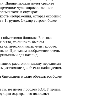
ий. Данная модель имеет среднее
фирменное мультипросветление и
элементами в окулярах.
кость изображения, которая особенно
в 1 группе. Окуляр устроен более
 объективов бинокля. Большая
е было, то бинокль был бы
 же оптический инструмент короче.
ально. При таком изображении очень
привычный для нас вид.
ольшего расстояния между передними
ь расстояние до объекта наблюдения.
и биноклями нужно обращаться более
 т.к. не имеет проблем ROOF призм,
укции окуляра, что позволяет
.