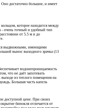
Оно достаточно большое, и имеет
 кольцом, которое находится между
а - очень точный и удобный тип
асстоянии от 5.5 м и до
е.
ются выдвижными, имеющими
ольшой вынос выходного зрачка (13
 обеспечивает водонепроницаемость
ом, что не даёт запотевать
 выходе из теплого помещения на
дождь. Большая часть капель
ри доступной цене. При своих
окрытие бинокля отличается от
подстройка под глаза пользователя