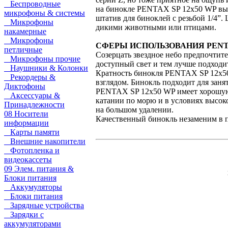
Беспроводные
на бинокле PENTAX SP 12x50 WP вып
микрофоны & системы
штатив для биноклей с резьбой 1/4”.
Микрофоны
дикими животными или птицами.
накамерные
Микрофоны
СФЕРЫ ИСПОЛЬЗОВАНИЯ PENTA
петличные
Созерцать звездное небо предпочтите
Микрофоны прочие
доступный свет и тем лучше подход
Наушники & Колонки
Кратность бинокля PENTAX SP 12x50
Рекордеры &
взглядом. Бинокль подходит для заня
Диктофоны
PENTAX SP 12x50 WP имеет хорошую в
Аксессуары &
катании по морю и в условиях высоко
Принадлежности
на большом удалении.
08 Носители
Качественный бинокль незаменим в пу
информации
Карты памяти
Внешние накопители
Фотопленка и
видеокассеты
09 Элем. питания &
Блоки питания
Аккумуляторы
Блоки питания
Зарядные устройства
Зарядки с
аккумуляторами