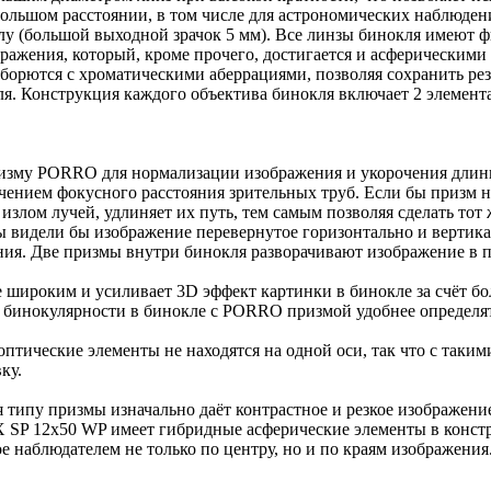
большом расстоянии, в том числе для астрономических наблюден
лу (большой выходной зрачок 5 мм). Все линзы бинокля имеют 
ражения, который, кроме прочего, достигается и асферическими 
орются с хроматическими аберрациями, позволяя сохранить рез
я. Конструкция каждого объектива бинокля включает 2 элемента 
зму PORRO для нормализации изображения и укорочения длины
ичением фокусного расстояния зрительных труб. Если бы призм н
 излом лучей, удлиняет их путь, тем самым позволяя сделать тот
ы видели бы изображение перевернутое горизонтально и вертик
ния. Две призмы внутри бинокля разворачивают изображение в 
широким и усиливает 3D эффект картинки в бинокле за счёт б
 бинокулярности в бинокле с PORRO призмой удобнее определят
ические элементы не находятся на одной оси, так что с таким
ку.
типу призмы изначально даёт контрастное и резкое изображение
SP 12x50 WP имеет гибридные асферические элементы в констр
е наблюдателем не только по центру, но и по краям изображения