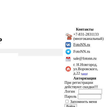
Контакты
+7-831-2831133
P
(многоканальный)
FotoNN.ru
FotoNN.ru
sale@fotonn.ru
г. Н.Новгород,
ул.Воровского,
д.22
(карта)
Авторизация
При регистрации
действуют скидки!!!
Логин
Пароль
Запомнить меня