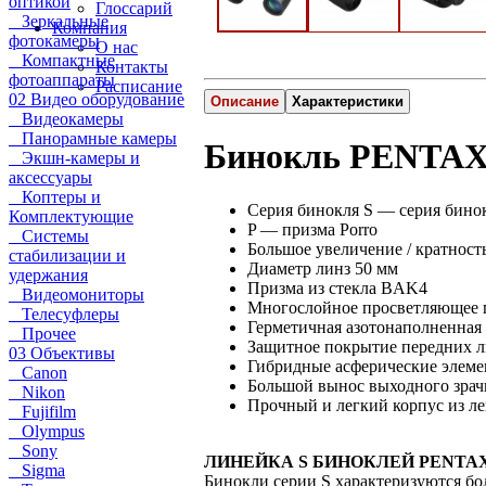
оптикой
Глоссарий
Зеркальные
Компания
фотокамеры
О нас
Компактные
Контакты
фотоаппараты
Расписание
02 Видео оборудование
Описание
Характеристики
Видеокамеры
Панорамные камеры
Бинокль PENTAX
Экшн-камеры и
аксессуары
Коптеры и
Серия бинокля S — серия бино
Комплектующие
P — призма Porro
Системы
Большое увеличение / кратность
стабилизации и
Диаметр линз 50 мм
удержания
Призма из стекла BAK4
Видеомониторы
Многослойное просветляющее 
Телесуфлеры
Герметичная азотонаполненная
Прочее
Защитное покрытие передних л
03 Объективы
Гибридные асферические элеме
Canon
Большой вынос выходного зрач
Nikon
Прочный и легкий корпус из л
Fujifilm
Olympus
Sony
ЛИНЕЙКА S БИНОКЛЕЙ PENTA
Sigma
Бинокли серии S характеризуются бо