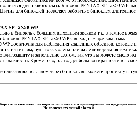
олняется для правого глаза. Бинокль PENTAX SP 12x50 WP име
 Штатив для биноклей позволяет работать с биноклем длительное
X SP 12X50 WP
льно в бинокль с большим выходным зрачком т.к. в темное время 
ит бинокль PENTAX SP 12x50 WP с выходным зрачком 5 мм.
 WP достаточна для наблюдения удаленных объектов, которые
тий споттингом, будь то самолёты или железнодорожная техника
лагозащиту и заполнение азотом, так что вы можете смело ис
й влажности. Кроме того, благодаря большой кратности вы смож
тешествиях, взглядом через бинокль вы можете проникнуть туда
Характеристики и комплектация могут изменяться производителем без предупреждения
Не является публичной офертой