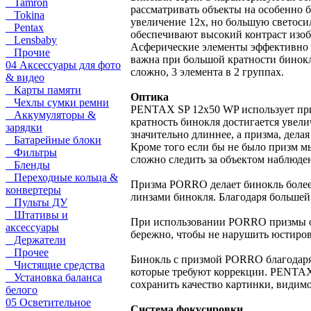
Tamron
рассматривать объекты на особенно 
Tokina
увеличение 12х, но большую светоси
Pentax
обеспечивают высокий контраст изоб
Lensbaby
Асферические элементы эффективно б
Прочие
важна при большой кратности бинокл
04 Аксессуары для фото
сложно, 3 элемента в 2 группах.
& видео
Карты памяти
Оптика
Чехлы сумки ремни
PENTAX SP 12x50 WP использует при
Аккумуляторы &
кратность бинокля достигается увел
зарядки
значительно длиннее, а призма, делая
Батарейные блоки
Кроме того если бы не было призм м
Фильтры
сложно следить за объектом наблюде
Бленды
Переходные кольца &
Призма PORRO делает бинокль более 
конвертеры
линзами бинокля. Благодаря большей
Пульты ДУ
Штативы и
При использовании PORRO призмы опт
аксессуары
бережно, чтобы не нарушить юстиров
Держатели
Прочее
Бинокль с призмой PORRO благодаря 
Чистящие средства
которые требуют коррекции. PENTAX 
Установка баланса
сохранить качество картинки, видимо
белого
05 Осветительное
Система фокусировки