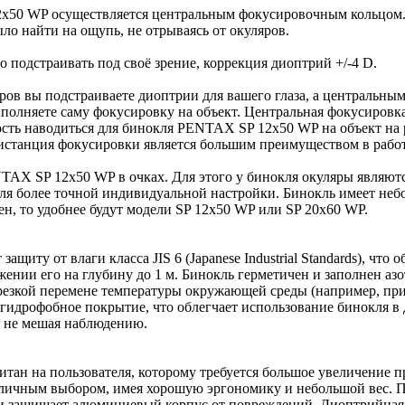
50 WP осуществляется центральным фокусировочным кольцом. 
ыло найти на ощупь, не отрываясь от окуляров.
одстраивать под своё зрение, коррекция диоптрий +/-4 D.
ров вы подстраиваете диоптрии для вашего глаза, а центральным
ыполняете саму фокусировку на объект. Центральная фокусировк
сть наводиться для бинокля PENTAX SP 12x50 WP на объект на р
истанция фокусировки является большим преимуществом в работ
TAX SP 12x50 WP в очках. Для этого у бинокля окуляры явля
я более точной индивидуальной настройки. Бинокль имеет неб
чен, то удобнее будут модели SP 12x50 WP или SP 20x60 WP.
иту от влаги класса JIS 6 (Japanese Industrial Standards), что
нии его на глубину до 1 м. Бинокль герметичен и заполнен азот
резкой перемене температуры окружающей среды (например, при
гидрофобное покрытие, что облегчает использование бинокля в 
я не мешая наблюдению.
ан на пользователя, которому требуется большое увеличение п
тличным выбором, имея хорошую эргономику и небольшой вес. П
 и защищает алюминиевый корпус от повреждений. Диоптрийная 