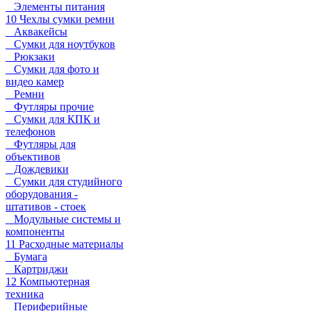
Элементы питания
10 Чехлы сумки ремни
Аквакейсы
Сумки для ноутбуков
Рюкзаки
Сумки для фото и
видео камер
Ремни
Футляры прочие
Сумки для КПК и
телефонов
Футляры для
объективов
Дождевики
Сумки для студийного
оборудования -
штативов - стоек
Модульные системы и
компоненты
11 Расходные материалы
Бумага
Картриджи
12 Компьютерная
техника
Периферийные