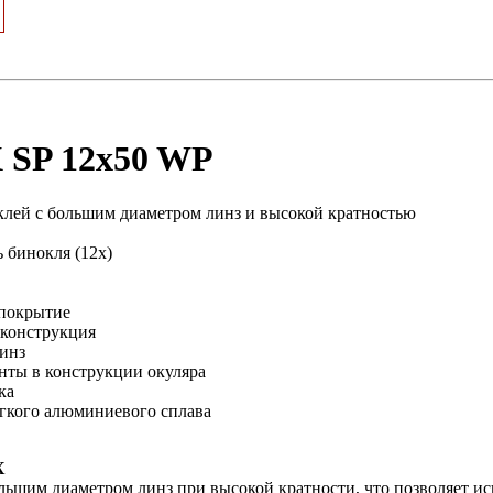
 SP 12x50 WP
клей с большим диаметром линз и высокой кратностью
 бинокля (12х)
покрытие
 конструкция
инз
нты в конструкции окуляра
ка
егкого алюминиевого сплава
X
льшим диаметром линз при высокой кратности, что позволяет исп