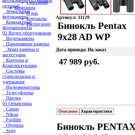
фотокамеры со сменной
Глоссарий
оптикой
Компания
Зеркальные
О нас
фотокамеры
Артикул: 31129
Контакты
Компактные
Бинокль Pentax
Расписание
фотоаппараты
02 Видео оборудование
9x28 AD WP
Видеокамеры
Панорамные камеры
Экшн-камеры и
Дата прихода: На заказ
аксессуары
47 989 руб.
Коптеры и
Комплектующие
Системы
стабилизации и
удержания
Видеомониторы
Телесуфлеры
Прочее
03 Объективы
Canon
Описание
Характеристики
Nikon
Fujifilm
Бинокль PENTA
Olympus
Sony