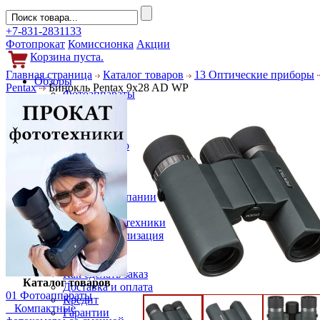
+7-831-2831133
Фотопрокат
Комиссионка
Акции
Корзина пуста.
Главная страница
Каталог товаров
13 Оптические приборы
Обзоры
Pentax
Бинокль Pentax 9x28 AD WP
Фотоаппараты
Объективы
Фильтры
Новости
Фото и видео
Гаджеты
Аксессуары
Слухи
Новости компании
Услуги
Прокат фототехники
Выкуп и реализация
Покупателям
Акции
Как сделать заказ
Каталог товаров
Доставка и оплата
01 Фотоаппараты
Кредит
Компактные
Гарантии