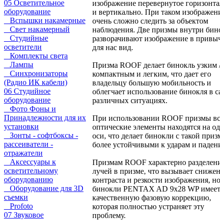
05 Осветительное
изображение перевернутое горизонт
оборудование
и вертикально. При таком изображен
Вспышки накамерные
очень сложно следить за объектом
Свет накамерный
наблюдения. Две призмы внутри бин
Студийные
разворачивают изображение в прив
осветители
для нас вид.
Комплекты света
Лампы
Призма ROOF делает бинокль узким 
Синхронизаторы
компактным и легким, что дает его
(Радио ИК кабели)
владельцу большую мобильность и
06 Студийное
облегчает использование бинокля в 
оборудование
различных ситуациях.
Фото Фоны и
Принадлежности для их
При использовании ROOF призмы вс
установки
оптические элементы находятся на о
Зонты - софтбоксы -
оси, что делает бинокли с такой при
рассеиватели -
более устойчивыми к ударам и паден
отражатели
Аксессуары к
Призмам ROOF характерно разделен
осветительному
лучей в призме, что вызывает сниже
оборудованию
контраста и резкости изображения, н
Оборудование для 3D
бинокли PENTAX AD 9x28 WP имее
съемки
качественную фазовую коррекцию,
Profoto
которая полностью устраняет эту
07 Звуковое
проблему.