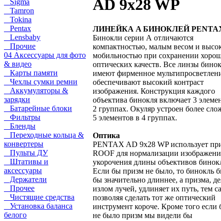
AD 9x28 WP
Sigma
Tamron
Tokina
Pentax
ЛИНЕЙКА A БИНОКЛЕЙ PENTA
Lensbaby
Бинокли серии А отличаются
Прочие
компактностью, малым весом и высо
04 Аксессуары для фото
мобильностью при сохранении хоро
& видео
оптических качеств. Все линзы бино
Карты памяти
имеют фирменное мультипросветлен
Чехлы сумки ремни
обеспечивают высокий контраст
Аккумуляторы &
изображения. Конструкция каждого
зарядки
объектива бинокля включает 3 элемен
Батарейные блоки
2 группах. Окуляр устроен более сло
Фильтры
5 элементов в 4 группах.
Бленды
Переходные кольца &
Оптика
конвертеры
PENTAX AD 9x28 WP использует пр
Пульты ДУ
ROOF для нормализации изображени
Штативы и
укорочения длины объективов бинок
аксессуары
Если бы призм не было, то бинокль 
Держатели
бы значительно длиннее, а призма, де
Прочее
излом лучей, удлиняет их путь, тем 
Чистящие средства
позволяя сделать тот же оптический
Установка баланса
инструмент короче. Кроме того если
белого
не было призм мы видели бы