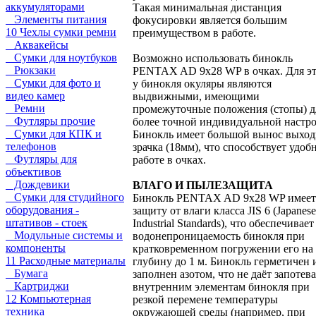
аккумуляторами
Такая минимальная дистанция
Элементы питания
фокусировки является большим
10 Чехлы сумки ремни
преимуществом в работе.
Аквакейсы
Сумки для ноутбуков
Возможно использовать бинокль
Рюкзаки
PENTAX AD 9x28 WP в очках. Для э
Сумки для фото и
у бинокля окуляры являются
видео камер
выдвижными, имеющими
Ремни
промежуточные положения (стопы) д
Футляры прочие
более точной индивидуальной настр
Сумки для КПК и
Бинокль имеет большой вынос выход
телефонов
зрачка (18мм), что способствует удоб
Футляры для
работе в очках.
объективов
Дождевики
ВЛАГО И ПЫЛЕЗАЩИТА
Сумки для студийного
Бинокль PENTAX AD 9x28 WP имеет
оборудования -
защиту от влаги класса JIS 6 (Japanese
штативов - стоек
Industrial Standards), что обеспечивает
Модульные системы и
водонепроницаемость бинокля при
компоненты
кратковременном погружении его на
11 Расходные материалы
глубину до 1 м. Бинокль герметичен 
Бумага
заполнен азотом, что не даёт запотева
Картриджи
внутренним элементам бинокля при
12 Компьютерная
резкой перемене температуры
техника
окружающей среды (например, при