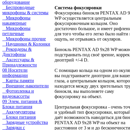
оборудование
Беспроводные
Система фокусировки
микрофоны & системы
Фокусировка бинокля PENTAX AD 9
Микрофоны
WP осуществляется центральным
накамерные
фокусировочным кольцом. Оно
Микрофоны
достаточно большое, и имеет рифлен
петличные
для того чтобы его легко было найти 
Микрофоны прочие
ощупь, не отрываясь от окуляров.
Наушники & Колонки
Рекордеры &
Бинокль PENTAX AD 9x28 WP можн
Диктофоны
подстраивать под своё зрение, корре
Аксессуары &
диоптрий +/-4 D.
Принадлежности
08 Носители
С помощью кольца на одном из окул
информации
вы подстраиваете диоптрии для ваше
Карты памяти
глаза, а центральным кольцом, которо
Внешние накопители
находится между двух зрительных тр
Фотопленка и
бинокля, вы выполняете саму
видеокассеты
фокусировку на объект.
09 Элем. питания &
Блоки питания
Центральная фокусировка - очень то
Аккумуляторы
и удобный тип фокусировки, которы
Блоки питания
даёт возможность наводиться для би
Зарядные устройства
PENTAX AD 9x28 WP на объект на
Зарядки с
расстоянии от 3 м и до бесконечности