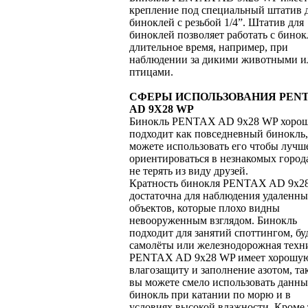
крепление под специальный штатив 
биноклей с резьбой 1/4”. Штатив для
биноклей позволяет работать с бино
длительное время, например, при
наблюдении за дикими животными и
птицами.
СФЕРЫ ИСПОЛЬЗОВАНИЯ PEN
AD 9X28 WP
Бинокль PENTAX AD 9x28 WP хоро
подходит как повседневный бинокль
можете использовать его чтобы лучш
ориентироваться в незнакомых город
не терять из виду друзей.
Кратность бинокля PENTAX AD 9x2
достаточна для наблюдения удаленн
объектов, которые плохо видны
невооруженным взглядом. Бинокль
подходит для занятий споттингом, бу
самолёты или железнодорожная техн
PENTAX AD 9x28 WP имеет хорошу
влагозащиту и заполнение азотом, та
вы можете смело использовать данн
бинокль при катании по морю и в
условиях высокой влажности. Кроме 