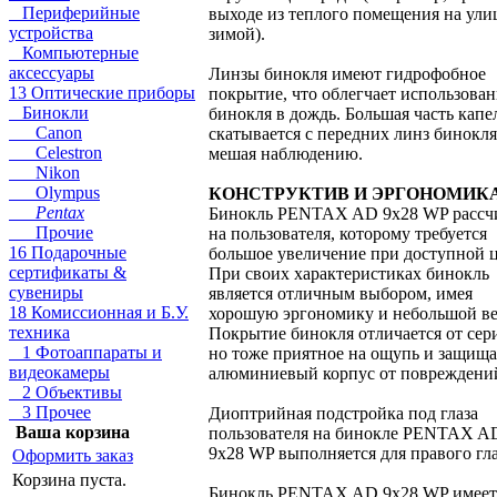
Периферийные
выходе из теплого помещения на ули
устройства
зимой).
Компьютерные
аксессуары
Линзы бинокля имеют гидрофобное
13 Оптические приборы
покрытие, что облегчает использова
Бинокли
бинокля в дождь. Большая часть капе
Canon
скатывается с передних линз бинокля
Celestron
мешая наблюдению.
Nikon
Olympus
КОНСТРУКТИВ И ЭРГОНОМИК
Pentax
Бинокль PENTAX AD 9x28 WP рассч
Прочие
на пользователя, которому требуется
16 Подарочные
большое увеличение при доступной ц
сертификаты &
При своих характеристиках бинокль
сувениры
является отличным выбором, имея
18 Комиссионная и Б.У.
хорошую эргономику и небольшой ве
техника
Покрытие бинокля отличается от сер
1 Фотоаппараты и
но тоже приятное на ощупь и защища
видеокамеры
алюминиевый корпус от повреждени
2 Объективы
3 Прочее
Диоптрийная подстройка под глаза
Ваша корзина
пользователя на бинокле PENTAX A
9x28 WP выполняется для правого гла
Оформить заказ
Корзина пуста.
Бинокль PENTAX AD 9x28 WP имеет