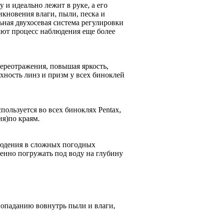
и идеально лежит в руке, а его
кновения влаги, пыли, песка и
ная двухосевая система регулировки
ают процесс наблюдения еще более
ереотражения, повышая яркость,
хность линз и призм у всех биноклей
ользуется во всех биноклях Pentax,
ия)по краям.
людения в сложных погодных
енно погружать под воду на глубину
попаданию вовнутрь пыли и влаги,