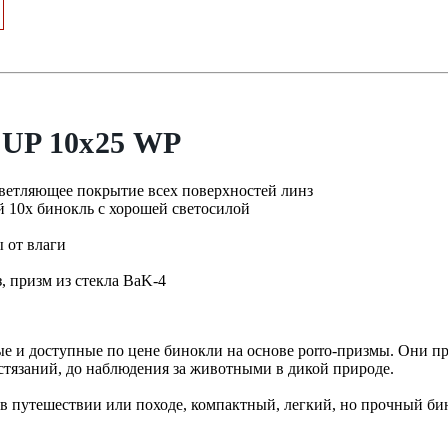
UP 10x25 WP
етляющее покрытие всех поверхностей линз
 10х бинокль с хорошей светосилой
 от влаги
 призм из стекла BaK-4
ые и доступные по цене бинокли на основе porro-призмы. Они п
стязаний, до наблюдения за животными в дикой природе.
 в путешествии или походе, компактный, легкий, но прочный би