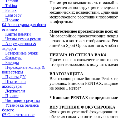
Tamron
Несмотря на компактность и малый в
Tokina
герметичная конструкция и специаль
Pentax
механических воздействий. Длинный 
Lensbaby
межзрачкового расстояния позволяют
Прочие
комфортным.
04 Аксессуары для фото
& видео
Многослойное просветление всех о
Карты памяти
Многослойное просветляющее покрыти
Чехлы сумки ремни
четкость и контраст изображения. Pe
Аккумуляторы &
линейки Sport Optics для того, чтобы
зарядки
Батарейные блоки
ПРИЗМА ИЗ СТЕКЛА BAK4
Фильтры
Призмы из высококачественного опти
Бленды
что дает возможность получить идеал
Переходные кольца &
конвертеры
ВЛАГОЗАЩИТА
Пульты ДУ
Влагозащищенные бинокли Pentax ге
Штативы и
условиях. Бинокли PENTAX, защищенн
аксессуары
не более 1 метра*.
Держатели
Прочее
* Бинокли PENTAX не предназначе
Чистящие средства
Установка баланса
ВНУТРЕННЯЯ ФОКУСИРОВКА
белого
Функция внутренней фокусировки зна
05 Осветительное
оберегая сложную оптическую конст