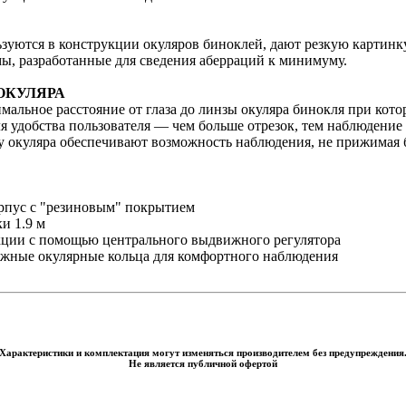
зуются в конструкции окуляров биноклей, дают резкую картинку 
ы, разработанные для сведения аберраций к минимуму.
ОКУЛЯРА
мальное расстояние от глаза до линзы окуляра бинокля при кото
я удобства пользователя — чем больше отрезок, тем наблюдение 
у окуляра обеспечивают возможность наблюдения, не прижимая б
рпус с "резиновым" покрытием
и 1.9 м
кции с помощью центрального выдвижного регулятора
ижные окулярные кольца для комфортного наблюдения
Характеристики и комплектация могут изменяться производителем без предупреждения
Не является публичной офертой