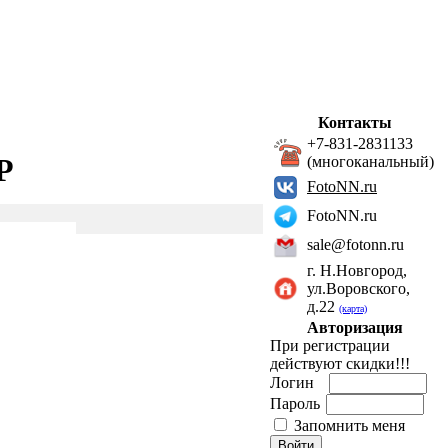
Контакты
+7-831-2831133
P
(многоканальный)
FotoNN.ru
FotoNN.ru
sale@fotonn.ru
г. Н.Новгород,
ул.Воровского,
д.22
(карта)
Авторизация
При регистрации
действуют скидки!!!
Логин
Пароль
Запомнить меня