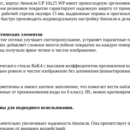
ес, корпус бинокля UP 10x25 WP имеет превосходную эргономику 
ное резиновое покрытие гарантируют надежную защиту от прони
рабочий отрезок окуляра 15 мм, выдвижные оправы и оригиналь
 быстро производить индивидуальную настройку бинокля и дел
птических элементов
е оптики улучшает светопропускание, устраняет паразитные п
ntax добавляет сложное многослойное покрытие на каждую повер
 вы получали яркое четкое и чистое изображение.
ческого стекла BaK4 с высоким коэффициентом преломления исп
ьно ровное и чистое изображение без затемнения (виньетирован
рметичны и имеют азотное заполнение, что помогает вести наб
ые от проникновения воды по 6 классу JIS, можно кратковрем
ны для подводного использования.
чительно увеличивает надежность бинокля. Она препятствует 
рукцию от внешних воздействий.