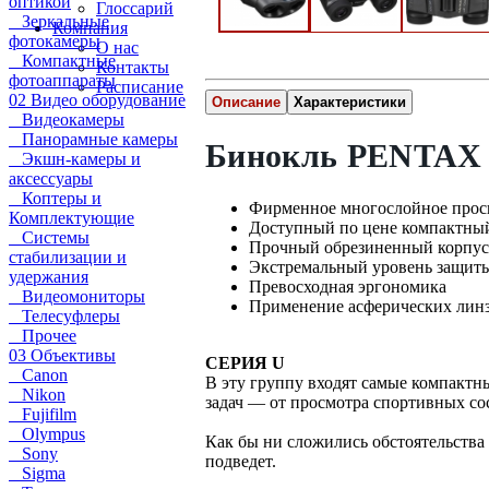
оптикой
Глоссарий
Зеркальные
Компания
фотокамеры
О нас
Компактные
Контакты
фотоаппараты
Расписание
02 Видео оборудование
Описание
Характеристики
Видеокамеры
Панорамные камеры
Бинокль PENTAX 
Экшн-камеры и
аксессуары
Коптеры и
Фирменное многослойное просв
Комплектующие
Доступный по цене компактный
Системы
Прочный обрезиненный корпус
стабилизации и
Экстремальный уровень защиты
удержания
Превосходная эргономика
Видеомониторы
Применение асферических линз,
Телесуфлеры
Прочее
03 Объективы
СЕРИЯ U
Canon
В эту группу входят самые компактн
Nikon
задач — от просмотра спортивных со
Fujifilm
Olympus
Как бы ни сложились обстоятельства
Sony
подведет.
Sigma