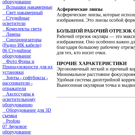
оборудование
Вспышки накамерные
Асферические линзы
Свет накамерный
Асферические линзы, которые исполь
Студийные
изображения. Это линзы особой форм
осветители
Комплекты света
БОЛЬШОЙ РАБОЧИЙ ОТРЕЗОК 
Лампы
Рабочий отрезок окуляра — это макси
Синхронизаторы
изображения. Оно особенно важно дл
(Радио ИК кабели)
благодаря большому рабочему отрезк
06 Студийное
для тех, кто носит очки.
оборудование
Фото Фоны и
ПРОЧИЕ ХАРАКТЕРИСТИКИ
Принадлежности для их
Эргономичный легкий и прочный ко
установки
Минимальное расстояние фокусировк
Зонты - софтбоксы -
Удобная система диоптрийной корре
рассеиватели -
Вынесенная окулярная точка и выдв
отражатели
Аксессуары к
осветительному
оборудованию
Оборудование для 3D
съемки
Profoto
07 Звуковое
оборудование