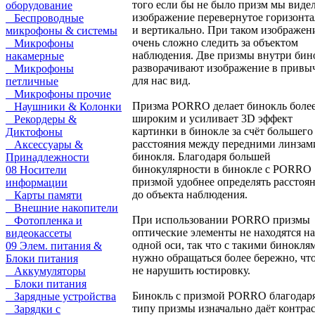
того если бы не было призм мы виде
оборудование
изображение перевернутое горизонт
Беспроводные
и вертикально. При таком изображен
микрофоны & системы
очень сложно следить за объектом
Микрофоны
наблюдения. Две призмы внутри бин
накамерные
разворачивают изображение в прив
Микрофоны
для нас вид.
петличные
Микрофоны прочие
Призма PORRO делает бинокль боле
Наушники & Колонки
широким и усиливает 3D эффект
Рекордеры &
картинки в бинокле за счёт большего
Диктофоны
расстояния между передними линзам
Аксессуары &
бинокля. Благодаря большей
Принадлежности
бинокулярности в бинокле с PORRO
08 Носители
призмой удобнее определять расстоя
информации
до объекта наблюдения.
Карты памяти
Внешние накопители
При использовании PORRO призмы
Фотопленка и
оптические элементы не находятся на
видеокассеты
одной оси, так что с такими бинокля
09 Элем. питания &
нужно обращаться более бережно, чт
Блоки питания
не нарушить юстировку.
Аккумуляторы
Блоки питания
Бинокль с призмой PORRO благодар
Зарядные устройства
типу призмы изначально даёт контра
Зарядки с