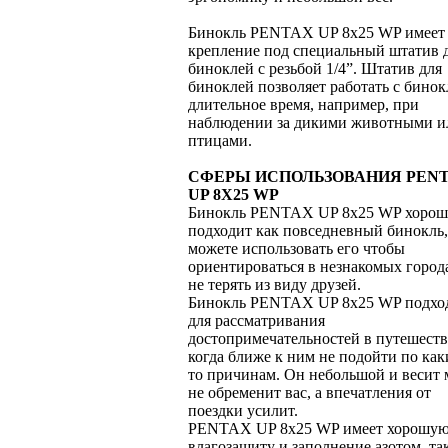
Бинокль PENTAX UP 8x25 WP имеет
крепление под специальный штатив 
биноклей с резьбой 1/4”. Штатив для
биноклей позволяет работать с бино
длительное время, например, при
наблюдении за дикими животными и
птицами.
СФЕРЫ ИСПОЛЬЗОВАНИЯ PEN
UP 8X25 WP
Бинокль PENTAX UP 8x25 WP хорош
подходит как повседневный бинокль
можете использовать его чтобы
ориентироваться в незнакомых город
не терять из виду друзей.
Бинокль PENTAX UP 8x25 WP подхо
для рассматривания
достопримечательностей в путешест
когда ближе к ним не подойти по как
то причинам. Он небольшой и весит 
не обременит вас, а впечатления от
поездки усилит.
PENTAX UP 8x25 WP имеет хорошу
влагозащиту и заполнение азотом, та