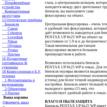
глаза, а центральным кольцом, которо
Периферийные
находится между двух зрительных тр
устройства
бинокля, вы выполняете саму
Компьютерные
фокусировку на объект.
аксессуары
13 Оптические приборы
Центральная фокусировка - очень то
Бинокли
и удобный тип фокусировки, которы
Canon
даёт возможность наводиться для би
Celestron
PENTAX UP 8x25 WP на объект на
Levenhuk
расстоянии от 1.9 м и до бесконечнос
Nikon
Такая минимальная дистанция
Olympus
фокусировки является большим
Pentax
преимуществом в работе.
Прочие
16 Подарочные
Возможно использовать бинокль
сертификаты &
PENTAX UP 8x25 WP в очках. Для эт
сувениры
бинокля окуляры являются выдвижн
18 Комиссионная и Б.У.
имеющими промежуточные положен
техника
(стопы) для более точной индивидуа
1 Фотоаппараты и
настройки. Бинокль имеет большой 
видеокамеры
выходного зрачка (15 мм), что
2 Объективы
способствует удобной работе в очках.
3 Прочее
Ваша корзина
ВЛАГО И ПЫЛЕЗАЩИТА
Оформить заказ
Бинокль PENTAX UP 8x25 WP имеет