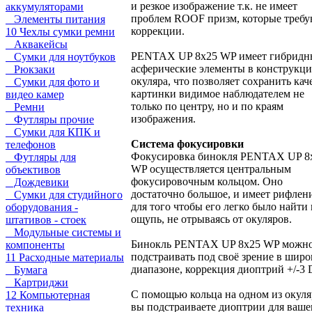
и резкое изображение т.к. не имеет
аккумуляторами
проблем ROOF призм, которые треб
Элементы питания
коррекции.
10 Чехлы сумки ремни
Аквакейсы
PENTAX UP 8x25 WP имеет гибридн
Сумки для ноутбуков
асферические элементы в конструкц
Рюкзаки
окуляра, что позволяет сохранить кач
Сумки для фото и
картинки видимое наблюдателем не
видео камер
только по центру, но и по краям
Ремни
изображения.
Футляры прочие
Сумки для КПК и
Система фокусировки
телефонов
Фокусировка бинокля PENTAX UP 8
Футляры для
WP осуществляется центральным
объективов
фокусировочным кольцом. Оно
Дождевики
достаточно большое, и имеет рифлен
Сумки для студийного
для того чтобы его легко было найти 
оборудования -
ощупь, не отрываясь от окуляров.
штативов - стоек
Модульные системы и
Бинокль PENTAX UP 8x25 WP можн
компоненты
подстраивать под своё зрение в шир
11 Расходные материалы
диапазоне, коррекция диоптрий +/-3 
Бумага
Картриджи
С помощью кольца на одном из окул
12 Компьютерная
вы подстраиваете диоптрии для ваше
техника