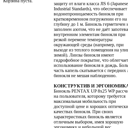
Корзина пуста.
защиту от влаги класса JIS 6 (Japanese
Industrial Standards), что обеспечивает
водонепроницаемость бинокля при
кратковременном погружении его на
глубину до 1 м. Бинокль герметичен 
заполнен азотом, что не даёт запотева
внутренним элементам бинокля при
резкой перемене температуры
окружающей среды (например, при
выходе из теплого помещения на ули
зимой). Линзы бинокля имеют
гидрофобное покрытие, что облегчае
использование бинокля в дождь. Бол
часть капель скатывается с передних
бинокля не мешая наблюдению.
КОНСТРУКТИВ И ЭРГОНОМИК
Бинокль PENTAX UP 8x25 WP рассч
на пользователя, которому требуется
максимальная мобильность при
доступной цене и хороших оптическ
качествах бинокля. При своих
характеристиках бинокль является
отличным выбором, имея хорошую
эргономику и небольшой вес.