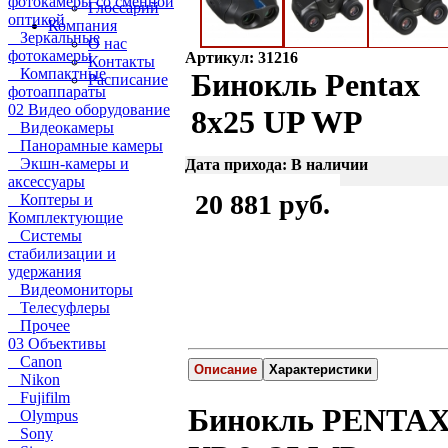
фотокамеры со сменной
Глоссарий
оптикой
Компания
Зеркальные
О нас
фотокамеры
Артикул: 31216
Контакты
Компактные
Бинокль Pentax
Расписание
фотоаппараты
02 Видео оборудование
8x25 UP WP
Видеокамеры
Панорамные камеры
Экшн-камеры и
Дата прихода: В наличии
аксессуары
20 881 руб.
Коптеры и
Комплектующие
Системы
стабилизации и
удержания
Видеомониторы
Телесуфлеры
Прочее
03 Объективы
Canon
Описание
Характеристики
Nikon
Fujifilm
Бинокль PENTA
Olympus
Sony