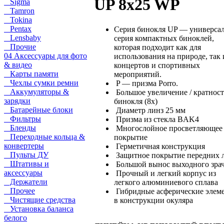
UP 8x25 WP
Sigma
Tamron
Tokina
Pentax
Серия бинокля UP — универса
Lensbaby
серия компактных биноклей,
Прочие
которая подходит как для
04 Аксессуары для фото
использования на природе, так 
& видео
концертов и спортивных
Карты памяти
мероприятий.
Чехлы сумки ремни
P — призма Porro.
Аккумуляторы &
Большое увеличение / кратност
зарядки
бинокля (8х)
Батарейные блоки
Диаметр линз 25 мм
Фильтры
Призма из стекла BAK4
Бленды
Многослойное просветляющее
Переходные кольца &
покрытие
конвертеры
Герметичная конструкция
Пульты ДУ
Защитное покрытие передних 
Штативы и
Большой вынос выходного зра
аксессуары
Прочный и легкий корпус из
Держатели
легкого алюминиевого сплава
Прочее
Гибридные асферические элем
Чистящие средства
в конструкции окуляра
Установка баланса
белого