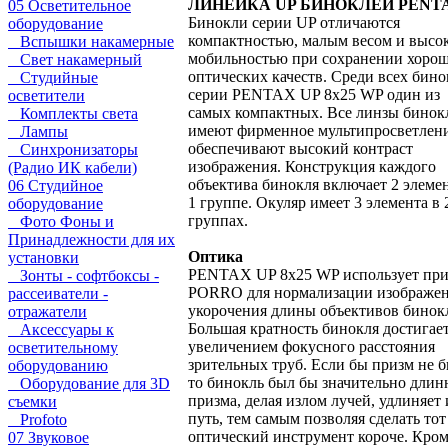
ЛИНЕЙКА UP БИНОКЛЕЙ PENT
05 Осветительное
Бинокли серии UP отличаются
оборудование
компактностью, малым весом и высо
Вспышки накамерные
мобильностью при сохранении хоро
Свет накамерный
оптических качеств. Среди всех бин
Студийные
серии PENTAX UP 8x25 WP один из
осветители
самых компактных. Все линзы бинок
Комплекты света
имеют фирменное мультипросветлен
Лампы
обеспечивают высокий контраст
Синхронизаторы
изображения. Конструкция каждого
(Радио ИК кабели)
объектива бинокля включает 2 элемен
06 Студийное
1 группе. Окуляр имеет 3 элемента в 
оборудование
группах.
Фото Фоны и
Принадлежности для их
Оптика
установки
PENTAX UP 8x25 WP использует пр
Зонты - софтбоксы -
PORRO для нормализации изображен
рассеиватели -
укорочения длины объективов бинок
отражатели
Большая кратность бинокля достигае
Аксессуары к
увеличением фокусного расстояния
осветительному
зрительных труб. Если бы призм не б
оборудованию
то бинокль был бы значительно длинн
Оборудование для 3D
призма, делая излом лучей, удлиняет 
съемки
путь, тем самым позволяя сделать тот
Profoto
оптический инструмент короче. Кро
07 Звуковое