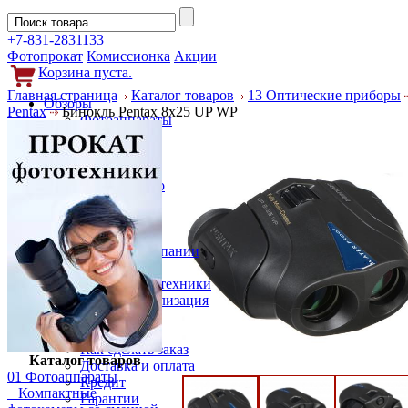
+7-831-2831133
Фотопрокат
Комиссионка
Акции
Корзина пуста.
Главная страница
Каталог товаров
13 Оптические приборы
Обзоры
Pentax
Бинокль Pentax 8x25 UP WP
Фотоаппараты
Объективы
Фильтры
Новости
Фото и видео
Гаджеты
Аксессуары
Слухи
Новости компании
Услуги
Прокат фототехники
Выкуп и реализация
Покупателям
Акции
Как сделать заказ
Каталог товаров
Доставка и оплата
01 Фотоаппараты
Кредит
Компактные
Гарантии