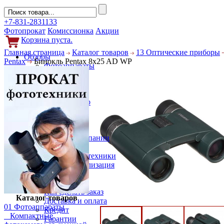
+7-831-2831133
Фотопрокат
Комиссионка
Акции
Корзина пуста.
Главная страница
Каталог товаров
13 Оптические приборы
Обзоры
Pentax
Бинокль Pentax 8x25 AD WP
Фотоаппараты
Объективы
Фильтры
Новости
Фото и видео
Гаджеты
Аксессуары
Слухи
Новости компании
Услуги
Прокат фототехники
Выкуп и реализация
Покупателям
Акции
Как сделать заказ
Каталог товаров
Доставка и оплата
01 Фотоаппараты
Кредит
Компактные
Гарантии