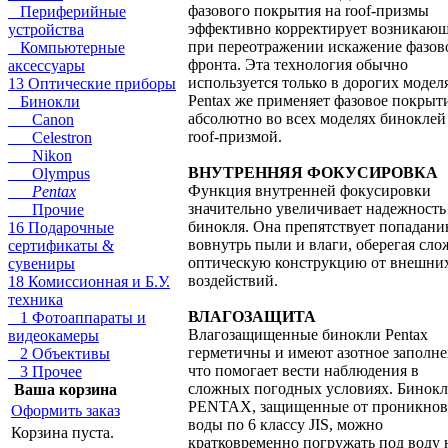
фазового покрытия на roof-призмы
Периферийные
эффективно корректирует возникаю
устройства
при переотражении искажение фазов
Компьютерные
фронта. Эта технология обычно
аксессуары
используется только в дорогих модел
13 Оптические приборы
Pentax же применяет фазовое покрыт
Бинокли
абсолютно во всех моделях биноклей
Canon
roof-призмой.
Celestron
Nikon
ВНУТРЕННЯЯ ФОКУСИРОВКА
Olympus
Функция внутренней фокусировки
Pentax
значительно увеличивает надежность
Прочие
бинокля. Она препятствует попадан
16 Подарочные
вовнутрь пыли и влаги, оберегая сл
сертификаты &
оптическую конструкцию от внешни
сувениры
воздействий.
18 Комиссионная и Б.У.
техника
ВЛАГОЗАЩИТА
1 Фотоаппараты и
Влагозащищенные бинокли Pentax
видеокамеры
герметичны и имеют азотное заполне
2 Объективы
что помогает вести наблюдения в
3 Прочее
сложных погодных условиях. Бинок
Ваша корзина
PENTAX, защищенные от проникнов
Оформить заказ
воды по 6 классу JIS, можно
Корзина пуста.
кратковременно погружать под воду 