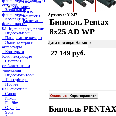
фотокамеры со сменной
Глоссарий
оптикой
Компания
Зеркальные
О нас
фотокамеры
Артикул: 31247
Контакты
Компактные
Бинокль Pentax
Расписание
фотоаппараты
02 Видео оборудование
8x25 AD WP
Видеокамеры
Панорамные камеры
Экшн-камеры и
Дата прихода: На заказ
аксессуары
27 149 руб.
Коптеры и
Комплектующие
Системы
стабилизации и
удержания
Видеомониторы
Телесуфлеры
Прочее
03 Объективы
Canon
Описание
Характеристики
Nikon
Fujifilm
Бинокль PENTA
Olympus
Sony