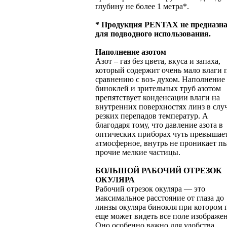
глубину не более 1 метра*.
* Продукция PENTAX не предназна
для подводного использования.
Наполнение азотом
Азот – газ без цвета, вкуса и запаха,
который содержит очень мало влаги 
сравнению с воз- духом. Наполнение
биноклей и зрительных труб азотом
препятствует конденсации влаги на
внутренних поверхностях линз в слу
резких перепадов температур. А
благодаря тому, что давление азота в
оптических приборах чуть превышае
атмосферное, внутрь не проникает п
прочие мелкие частицы.
БОЛЬШОЙ РАБОЧИЙ ОТРЕЗОК
ОКУЛЯРА
Рабочий отрезок окуляра — это
максимальное расстояние от глаза до
линзы окуляра бинокля при котором г
еще может видеть все поле изображен
Оно особенно важно для удобства