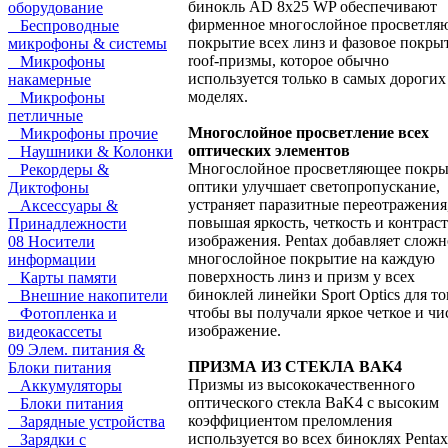
бинокль AD 8x25 WP обеспечивают
оборудование
фирменное многослойное просветля
Беспроводные
покрытие всех линз и фазовое покры
микрофоны & системы
roof-призмы, которое обычно
Микрофоны
используется только в самых дорогих
накамерные
моделях.
Микрофоны
петличные
Многослойное просветление всех
Микрофоны прочие
оптических элементов
Наушники & Колонки
Многослойное просветляющее покры
Рекордеры &
оптики улучшает светопропускание,
Диктофоны
устраняет паразитные переотражения
Аксессуары &
повышая яркость, четкость и контраст
Принадлежности
изображения. Pentax добавляет сложн
08 Носители
многослойное покрытие на каждую
информации
поверхность линз и призм у всех
Карты памяти
биноклей линейки Sport Optics для то
Внешние накопители
чтобы вы получали яркое четкое и чи
Фотопленка и
изображение.
видеокассеты
09 Элем. питания &
ПРИЗМА ИЗ СТЕКЛА BAK4
Блоки питания
Призмы из высококачественного
Аккумуляторы
оптического стекла BaK4 с высоким
Блоки питания
коэффициентом преломления
Зарядные устройства
используется во всех биноклях Pentax
Зарядки с