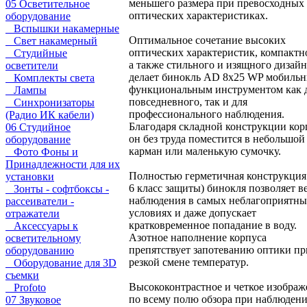
меньшего размера при превосходных
05 Осветительное
оптических характеристиках.
оборудование
Вспышки накамерные
Оптимальное сочетание высоких
Свет накамерный
оптических характеристик, компактн
Студийные
а также стильного и изящного дизайн
осветители
делает бинокль AD 8x25 WP мобиль
Комплекты света
функциональным инструментом как 
Лампы
повседневного, так и для
Синхронизаторы
профессионального наблюдения.
(Радио ИК кабели)
Благодаря складной конструкции кор
06 Студийное
он без труда поместится в небольшой
оборудование
карман или маленькую сумочку.
Фото Фоны и
Принадлежности для их
Полностью герметичная конструкция 
установки
6 класс защиты) бинокля позволяет в
Зонты - софтбоксы -
наблюдения в самых неблагоприятн
рассеиватели -
условиях и даже допускает
отражатели
кратковременное попадание в воду.
Аксессуары к
Азотное наполнение корпуса
осветительному
препятствует запотеванию оптики пр
оборудованию
резкой смене температур.
Оборудование для 3D
съемки
Высококонтрастное и четкое изображ
Profoto
по всему полю обзора при наблюдени
07 Звуковое