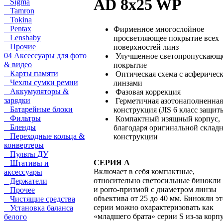
AD 8x25 WP
Sigma
Tamron
Tokina
Pentax
Фирменное многослойное
Lensbaby
просветляющее покрытие всех
Прочие
поверхностей линз
04 Аксессуары для фото
Улучшенное светопропускающ
& видео
покрытие
Карты памяти
Оптическая схема с асферичес
Чехлы сумки ремни
линзами
Аккумуляторы &
Фазовая коррекция
зарядки
Герметичная азотонаполненная
Батарейные блоки
конструкция (JIS 6 класс защит
Фильтры
Компактный изящный корпус,
Бленды
благодаря оригинальной склад
Переходные кольца &
конструкции
конвертеры
Пульты ДУ
СЕРИЯ A
Штативы и
Включает в себя компактные,
аксессуары
относительно светосильные бинокли 
Держатели
и porro-призмой с диаметром линзы
Прочее
объектива от 25 до 40 мм. Бинокли э
Чистящие средства
серии можно охарактеризовать как
Установка баланса
«младшего брата» серии S из-за корп
белого