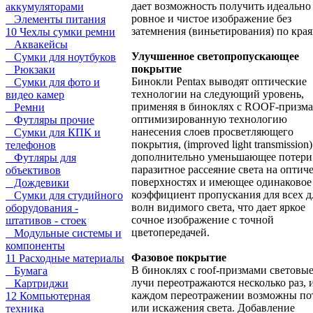
дает возможность получить идеально
аккумуляторами
ровное и чистое изображение без
Элементы питания
затемнения (виньетирования) по края
10 Чехлы сумки ремни
Аквакейсы
Улучшенное светопропускающее
Сумки для ноутбуков
покрытие
Рюкзаки
Бинокли Pentax выводят оптические
Сумки для фото и
технологии на следующий уровень,
видео камер
применяя в биноклях с ROOF-призм
Ремни
оптимизированную технологию
Футляры прочие
нанесения слоев просветляющего
Сумки для КПК и
покрытия, (improved light transmission)
телефонов
дополнительно уменьшающее потери
Футляры для
паразитное рассеяние света на оптич
объективов
поверхностях и имеющее одинаковое
Дождевики
коэффициент пропускания для всех 
Сумки для студийного
волн видимого света, что дает яркое
оборудования -
сочное изображение с точной
штативов - стоек
цветопередачей.
Модульные системы и
компоненты
Фазовое покрытие
11 Расходные материалы
В биноклях с roof-призмами световы
Бумага
лучи переотражаются несколько раз, 
Картриджи
каждом переотражении возможны по
12 Компьютерная
или искажения света. Добавление
техника