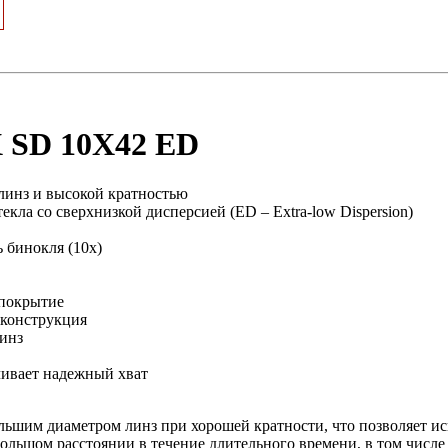
 SD 10X42 ED
линз и высокой кратностью
екла со сверхнизкой дисперсией (ED – Extra-low Dispersion)
 бинокля (10х)
покрытие
 конструкция
инз
ивает надежный хват
льшим диаметром линз при хорошей кратности, что позволяет исп
большом расстоянии в течение длительного времени, в том числ