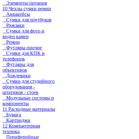
Элементы питания
10 Чехлы сумки ремни
Аквакейсы
Сумки для ноутбуков
Рюкзаки
Сумки для фото и
видео камер
Ремни
Футляры прочие
Сумки для КПК и
телефонов
Футляры для
объективов
Дождевики
Сумки для студийного
оборудования -
штативов - стоек
Модульные системы и
компоненты
11 Расходные материалы
Бумага
Картриджи
12 Компьютерная
техника
Периферийные