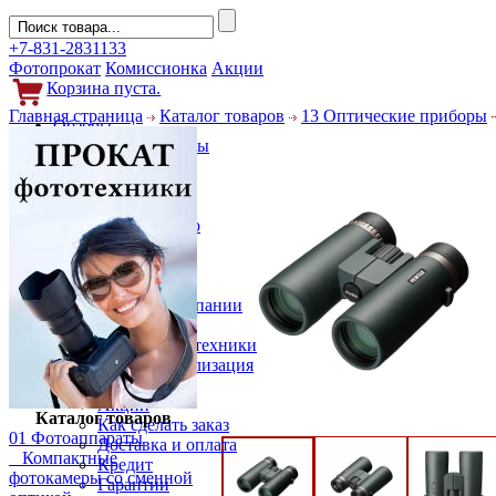
+7-831-2831133
Фотопрокат
Комиссионка
Акции
Корзина пуста.
Главная страница
Каталог товаров
13 Оптические приборы
Обзоры
Фотоаппараты
Объективы
Фильтры
Новости
Фото и видео
Гаджеты
Аксессуары
Слухи
Новости компании
Услуги
Прокат фототехники
Выкуп и реализация
Покупателям
Акции
Каталог товаров
Как сделать заказ
01 Фотоаппараты
Доставка и оплата
Компактные
Кредит
фотокамеры со сменной
Гарантии