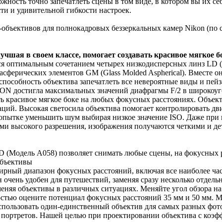
жность точно запечатлеть сцены в том виде, в котором вы их себ
и и удивительной гибкости настроек.
объективов для полнокадровых беззеркальных камер Nikon (по со
учшая в своем классе, помогает создавать красивое мягкое б
тся оптимальным сочетанием четырех низкодисперсных линз LD 
асферических элементов GM (Glass Molded Aspherical). Вместе 
пособность объектива запечатлеть все невероятные виды и пейз
N достигла максимальных значений диафрагмы F/2 в широкоуго
ть красивое мягкое боке на любых фокусных расстояниях. Объект
аций. Высокая светосила объектива помогает контролировать дв
попытке уменьшить шум выбирая низкое значение ISO. Даже пр
и высокого разрешения, изображения получаются четкими и дет
XD (Модель A058) позволяет снимать любые сцены, на фокусных 
объективы
рный диапазон фокусных расстояний, включая все наиболее час
н очень удобен для путешествий, заменяя сразу несколько отдел
меняя объективы в различных ситуациях. Меняйте угол обзора на
остью оцените потенциал фокусных расстояний 35 мм и 50 мм. 
использовать один-единственный объектив для самых разных фот
 портретов. Нашей целью при проектировании объектива с коэ