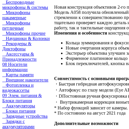
Беспроводные
Новая конструкция объективов 2-го 
микрофоны & системы
Модель A058 получила обновленный 
Микрофоны
стремлении к совершенствованию п
накамерные
тщательно проверяет каждую деталь 
Микрофоны
работу, так и тактильные ощущения о
петличные
Изменения и особенности
конструк
Микрофоны прочие
Наушники & Колонки
Кольца зуммирования и фокус
Рекордеры &
Новые очертания корпуса объе
Диктофоны
Экстерьер объектива улучшен з
Аксессуары &
Фирменное платиновое кольцо
Принадлежности
Блок переключателей, кнопка н
08 Носители
информации
Карты памяти
Совместимость с основными прог
Внешние накопители
・Быстрая гибридная автофокусировка
Фотопленка и
・Автофокус по глазу модели (Eye AF
видеокассеты
09 Элем. питания &
・DПостоянная ручная фокусировка (D
Блоки питания
・ Внутрикамерная коррекция виньет
Аккумуляторы
* Набор функций зависит от камеры.
Блоки питания
* По состоянию на август 2021 года
Зарядные устройства
Зарядки с
Дополнительные возможности
аккумуляторами