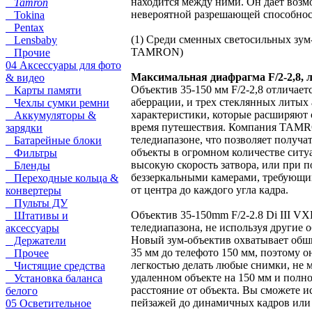
находится между ними. Он дает возмо
Tamron
невероятной разрешающей способност
Tokina
Pentax
(1) Среди сменных светосильных зум-
Lensbaby
TAMRON)
Прочие
04 Аксессуары для фото
Максимальная диафрагма F/2-2,8, л
& видео
Объектив 35-150 мм F/2-2,8 отличае
Карты памяти
аберрации, и трех стеклянных литых 
Чехлы сумки ремни
характеристики, которые расширяют с
Аккумуляторы &
время путешествия. Компания TAMRO
зарядки
теледиапазоне, что позволяет получа
Батарейные блоки
объекты в огромном количестве ситу
Фильтры
высокую скорость затвора, или при 
Бленды
беззеркальными камерами, требующим
Переходные кольца &
от центра до каждого угла кадра.
конвертеры
Пульты ДУ
Объектив 35-150mm F/2-2.8 Di III V
Штативы и
теледиапазона, не используя другие 
аксессуары
Новый зум-объектив охватывает обши
Держатели
35 мм до телефото 150 мм, поэтому о
Прочее
легкостью делать любые снимки, не 
Чистящие средства
удаленном объекте на 150 мм и полн
Установка баланса
расстояние от объекта. Вы сможете 
белого
пейзажей до динамичных кадров или
05 Осветительное