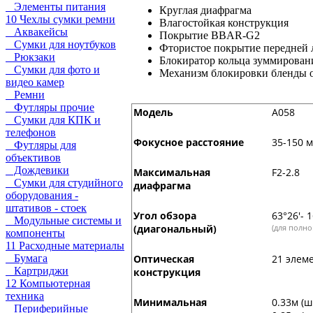
Элементы питания
Круглая диафрагма
10 Чехлы сумки ремни
Влагостойкая конструкция
Аквакейсы
Покрытие BBAR-G2
Сумки для ноутбуков
Фтористое покрытие передней
Рюкзаки
Блокиратор кольца зуммирован
Сумки для фото и
Механизм блокировки бленды 
видео камер
Ремни
Футляры прочие
Модель
A058
Сумки для КПК и
телефонов
Фокусное расстояние
35-150 
Футляры для
объективов
Дождевики
Максимальная
F2-2.8
Сумки для студийного
диафрагма
оборудования -
штативов - стоек
Угол обзора
63°26'- 1
Модульные системы и
(диагональный)
(для полн
компоненты
11 Расходные материалы
Оптическая
21 элеме
Бумага
Картриджи
конструкция
12 Компьютерная
техника
Минимальная
0.33м (ш
Периферийные