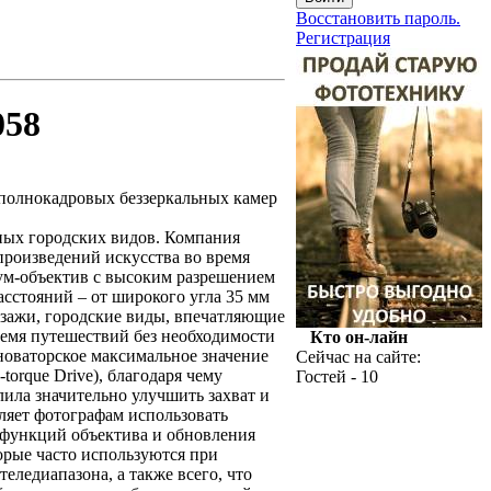
Восстановить пароль.
Регистрация
058
я полнокадровых беззеркальных камер
ных городских видов. Компания
произведений искусства во время
зум-объектив с высоким разрешением
сстояний – от широкого угла 35 мм
йзажи, городские виды, впечатляющие
ремя путешествий без необходимости
Кто он-лайн
новаторское максимальное значение
Сейчас на сайте:
orque Drive), благодаря чему
Гостей - 10
лила значительно улучшить захват и
ляет фотографам использовать
 функций объектива и обновления
орые часто используются при
еледиапазона, а также всего, что