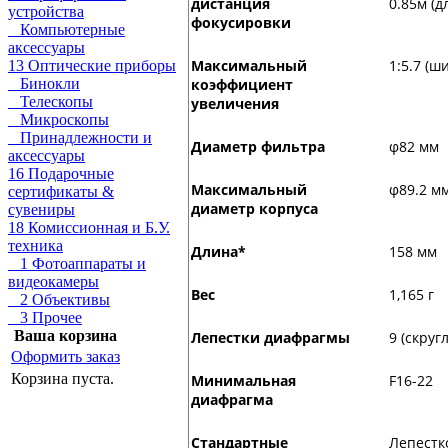
дистанция
0.85м (
устройства
фокусировки
Компьютерные
аксессуары
Максимальный
1:5.7 (ш
13 Оптические приборы
коэффициент
Бинокли
Телескопы
увеличения
Микроскопы
Принадлежности и
Диаметр фильтра
φ82 мм
аксессуары
16 Подарочные
Максимальный
φ89.2 м
сертификаты &
диаметр корпуса
сувениры
18 Комиссионная и Б.У.
техника
Длина*
158 мм
1 Фотоаппараты и
видеокамеры
Вес
1,165 г
2 Объективы
3 Прочее
Ваша корзина
Лепестки диафрагмы
9 (скру
Оформить заказ
Корзина пуста.
Минимальная
F16-22
диафрагма
Стандартные
Лепестк