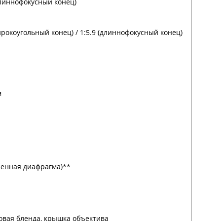
длиннофокусный конец)
ирокоугольный конец) / 1:5.9 (длиннофокусный конец)
м
гленная диафрагма)**
овая бленда, крышка объектива