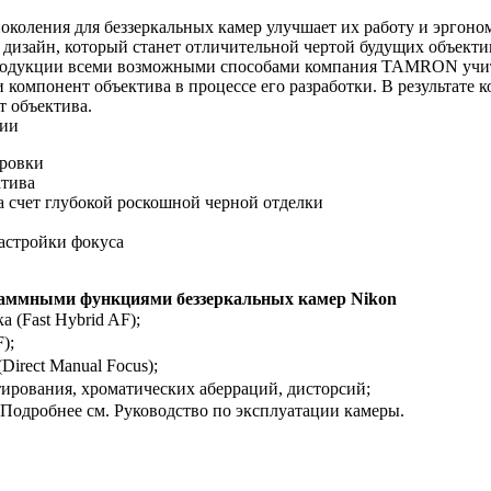
поколения для беззеркальных камер улучшает их работу и эргоно
дизайн, который станет отличительной чертой будущих объек
родукции всеми возможными способами компания TAMRON учит
и компонент объектива в процессе его разработки. В результа
т объектива.
ции
ировки
ктива
а счет глубокой роскошной черной отделки
астройки фокуса
раммными функциями беззеркальных камер Nikon
 (Fast Hybrid AF);
);
irect Manual Focus);
ирования, хроматических аберраций, дисторсий;
 Подробнее см. Руководство по эксплуатации камеры.