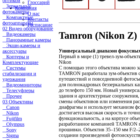
оптикой
Глоссарий
Зеркальные
Компания
фотокамеры
О нас
Компактные
Контакты
фотоаппараты
Расписание
02 Видео оборудование
Tamron (Nikon Z) 
Видеокамеры
Панорамные камеры
Экшн-камеры и
Универсальный диапазон фокусных
аксессуары
Первый в мире (1) тревел-зум-объект
Коптеры и
Nikon
Комплектующие
С помощью этого объектива можно з
Системы
TAMRON разработала зум-объектив с 
стабилизации и
путешествий и повседневной фотосъе
удержания
для полнокадровых беззеркальных ка
Видеомониторы
до телефото 150 мм. Новый универса
Телесуфлеры
здания и архитектурные сооружения,
Прочее
смены объективов или изменения рас
03 Объективы
диафрагмы и использует механизм фок
Canon
достигается высокая скорость и точн
Nikon
функциональность, а на корпусе объ
Fujifilm
разработанное компанией TAMRON пр
Olympus
прошивки. Объектив 35–150 мм F/2–2
Sony
создании произведений фотоискусства
Sigma