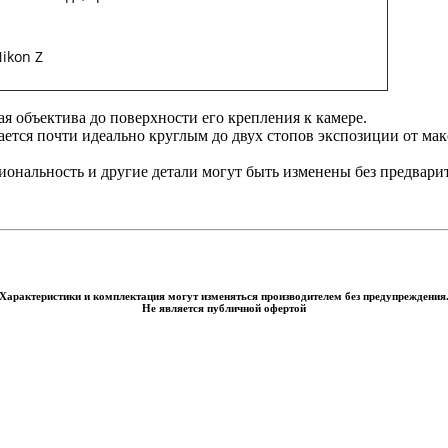
Nikon Z
ая объектива до поверхности его крепления к камере.
ается почти идеально круглым до двух стопов экспозиции от ма
нальность и другие детали могут быть изменены без предвари
Характеристики и комплектация могут изменяться производителем без предупреждения
Не является публичной офертой