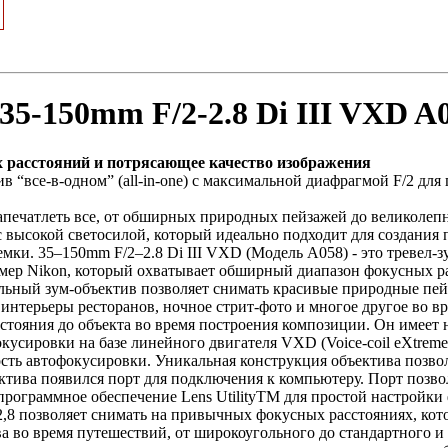
35-150mm F/2-2.8 Di III VXD A
 расстояний и потрясающее качество изображения
ив “все-в-одном” (all-in-one) с максимальной диафрагмой F/2 дл
апечатлеть все, от обширных природных пейзажей до великолеп
высокой светосилой, который идеально подходит для создания 
мки. 35–150mm F/2–2.8 Di III VXD (Модель A058) - это тревел-
мер Nikon, который охватывает обширный диапазон фокусных ра
льный зум-объектив позволяет снимать красивые природные пе
 интерьеры ресторанов, ночное стрит-фото и многое другое во в
стояния до объекта во время построения композиции. Он имеет 
усировки на базе линейного двигателя VXD (Voice-coil eXtreme-t
ость автофокусировки. Уникальная конструкция объектива позво
ектива появился порт для подключения к компьютеру. Порт позво
ограммное обеспечение Lens UtilityTM для простой настройки
,8 позволяет снимать на привычных фокусных расстояниях, кот
 во время путешествий, от широкоугольного до стандартного и т