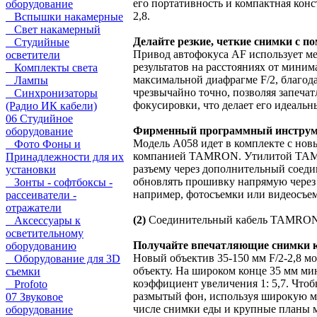
его портативность и компактная кон
оборудование
2,8.
Вспышки накамерные
Свет накамерный
Делайте резкие, четкие снимки с 
Студийные
Привод автофокуса AF использует ме
осветители
результатов на расстояниях от мини
Комплекты света
максимальной диафрагме F/2, благод
Лампы
чрезвычайно точно, позволяя запеча
Синхронизаторы
фокусировки, что делает его идеаль
(Радио ИК кабели)
06 Студийное
Фирменный программный инструме
оборудование
Модель A058 идет в комплекте с но
Фото Фоны и
компанией TAMRON. Утилитой TAMRO
Принадлежности для их
разъему через дополнительный соед
установки
обновлять прошивку напрямую через 
Зонты - софтбоксы -
например, фотосъемки или видеосъе
рассеиватели -
отражатели
(2)
Соединительный кабель TAMRON (
Аксессуары к
осветительному
Получайте впечатляющие снимки 
оборудованию
Новый объектив 35-150 мм F/2-2,8 м
Оборудование для 3D
объекту. На широком конце 35 мм ми
съемки
коэффициент увеличения 1: 5,7. Чтоб
Profoto
размытый фон, используя широкую м
07 Звуковое
числе снимки еды и крупные планы м
оборудование