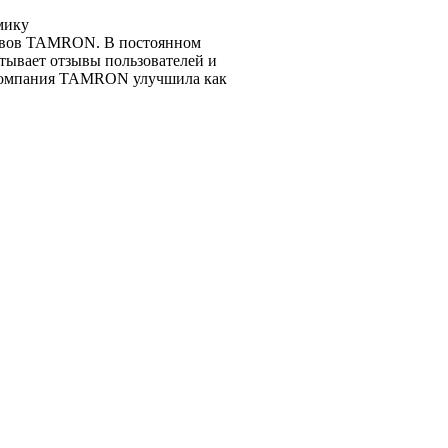
мику
тивов TAMRON. В постоянном
ывает отзывы пользователей и
те компания TAMRON улучшила как