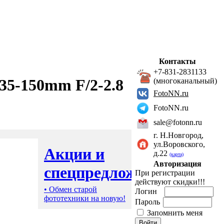
Контакты
+7-831-2831133
35-150mm F/2-2.8
(многоканальный)
FotoNN.ru
FotoNN.ru
sale@fotonn.ru
г. Н.Новгород,
ул.Воровского,
Акции и
д.22
(карта)
Авторизация
спецпредложения
При регистрации
действуют скидки!!!
• Обмен старой
Логин
фототехники на новую!
Пароль
Запомнить меня