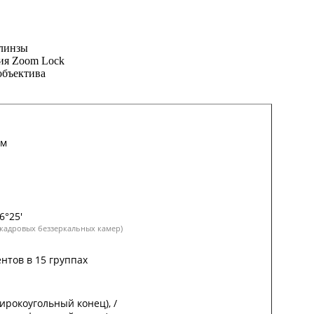
 линзы
ия Zoom Lock
объектива
мм
6°25'
окадровых беззеркальных камер)
нтов в 15 группах
ирокоугольный конец), /