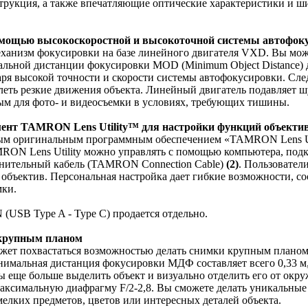
струкция, а также впечатляющие оптические характеристики и ш
помощью высокоскоростной и высокоточной системы автофок
ханизм фокусировки на базе линейного двигателя VXD. Вы мож
мальной дистанции фокусировки MOD (Minimum Object Distance) 
аря высокой точности и скорости системы автофокусировки. Сле
тлеть резкие движения объекта. Линейный двигатель подавляет 
ным для фото- и видеосъемки в условиях, требующих тишины.
нт TAMRON Lens Utility™ для настройки функций объекти
вым оригинальным программным обеспечением «TAMRON Lens Ut
N Lens Utility можно управлять с помощью компьютера, подк
инительный кабель (TAMRON Connection Cable)
(2)
. Пользовател
объектив. Персональная настройка дает гибкие возможности, с
мки.
USB Type A - Type C) продается отдельно.
крупным планом
ожет похвастаться возможностью делать снимки крупным планом 
нимальная дистанция фокусировки МДФ составляет всего 0,33 м
ы еще больше выделить объект и визуально отделить его от окру
аксимальную диафрагму F/2-2,8. Вы сможете делать уникальные
елких предметов, цветов или интересных деталей объекта.