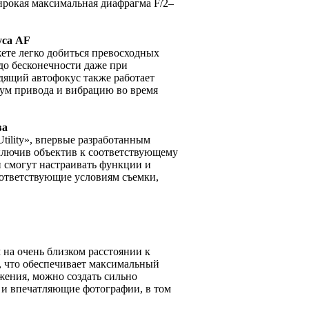
ирокая максимальная диафрагма F/2–
уса AF
ете легко добиться превосходных
до бесконечности даже при
дящий автофокус также работает
шум привода и вибрацию во время
ва
ility», впервые разработанным
лючив объектив к соответствующему
и смогут настраивать функции и
оответствующие условиям съемки,
на очень близком расстоянии к
, что обеспечивает максимальный
жения, можно создать сильно
 и впечатляющие фотографии, в том