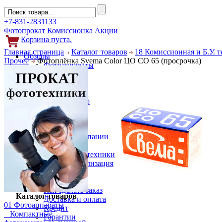
+7-831-2831133
Фотопрокат
Комиссионка
Акции
Корзина пуста.
Главная страница
Каталог товаров
18 Комиссионная и Б.У. 
Обзоры
Прочее
Фотоплёнка Svema Color ЦО СО 65 (просрочка)
Фотоаппараты
Объективы
Фильтры
Новости
Фото и видео
Гаджеты
Аксессуары
Слухи
Новости компании
Услуги
Прокат фототехники
Выкуп и реализация
Покупателям
Акции
Как сделать заказ
Каталог товаров
Доставка и оплата
01 Фотоаппараты
Кредит
Компактные
Гарантии