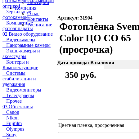
фотокамеры со сменной
Глоссарий
оптикой
Компания
Зеркальные
О нас
фотокамеры
Артикул: 31904
Контакты
Компактные
Фотоплёнка Sve
Расписание
фотоаппараты
02 Видео оборудование
Color ЦО СО 65
Видеокамеры
Панорамные камеры
(просрочка)
Экшн-камеры и
аксессуары
Коптеры и
Дата прихода: В наличии
Комплектующие
350 руб.
Системы
стабилизации и
удержания
Видеомониторы
Телесуфлеры
Прочее
03 Объективы
Canon
Nikon
Fujifilm
Цветная пленка, просроченная
Olympus
Sony