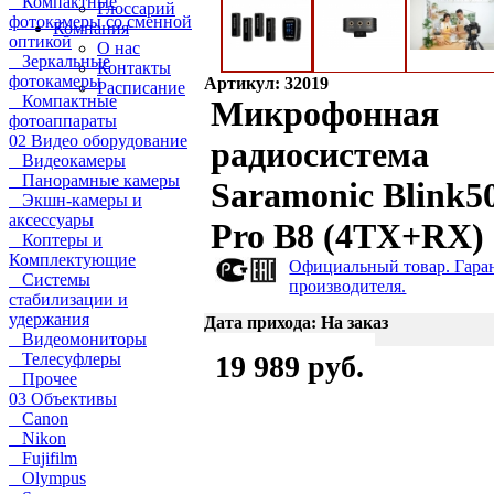
Компактные
Глоссарий
фотокамеры со сменной
Компания
оптикой
О нас
Зеркальные
Контакты
фотокамеры
Артикул: 32019
Расписание
Компактные
Микрофонная
фотоаппараты
02 Видео оборудование
радиосистема
Видеокамеры
Панорамные камеры
Saramonic Blink5
Экшн-камеры и
аксессуары
Pro B8 (4TX+RX)
Коптеры и
Комплектующие
Официальный товар. Гара
Системы
производителя.
стабилизации и
удержания
Дата прихода: На заказ
Видеомониторы
Телесуфлеры
19 989 руб.
Прочее
03 Объективы
Canon
Nikon
Fujifilm
Olympus