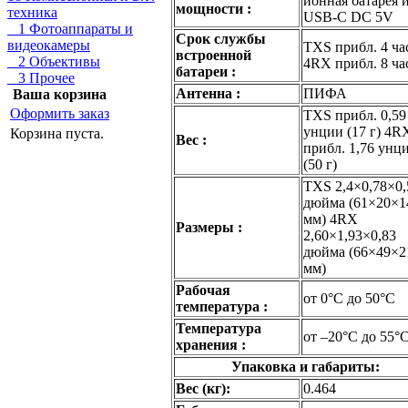
ионная батарея 
мощности :
техника
USB-C DC 5V
1 Фотоаппараты и
Срок службы
видеокамеры
TXS прибл. 4 ча
встроенной
2 Объективы
4RX прибл. 8 ча
батареи :
3 Прочее
Антенна :
ПИФА
Ваша корзина
Оформить заказ
TXS прибл. 0,59
унции (17 г) 4R
Корзина пуста.
Вес :
прибл. 1,76 унц
(50 г)
TXS 2,4×0,78×0,
дюйма (61×20×1
мм) 4RX
Размеры :
2,60×1,93×0,83
дюйма (66×49×2
мм)
Рабочая
от 0°C до 50°C
температура :
Температура
от –20°C до 55°
хранения :
Упаковка и габариты:
Вес (кг):
0.464