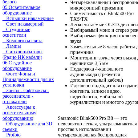
белого
Четырехканальный беспроводн
05 Осветительное
микрофонный приемник
оборудование
Совместимость с Blink500 Pro
Вспышки накамерные
TXS/TX
Свет накамерный
Легко читаемые OLED-дисплеи
Студийные
Выбираемый моно и стерео ре
осветители
Выбираемая функция отключен
Комплекты света
звука
Лампы
Замечательные 8 часов работы 
Синхронизаторы
приемника
(Радио ИК кабели)
Мониторинг звука через выход 
06 Студийное
наушников 3,5 мм
оборудование
Поддержка 4-канального
Фото Фоны и
аудиовыхода (требуется
Принадлежности для их
дополнительный кабель)
установки
Идеально подходит для создани
Зонты - софтбоксы -
контента, записи видео,
рассеиватели -
видеоблогов, мобильной
отражатели
журналистики и многого друго
Аксессуары к
осветительному
Saramonic Blink500 Pro B8 — это
оборудованию
невероятно легкая, ультракомпактная
Оборудование для 3D
простая в использовании
съемки
четырехканальная беспроводная
Profoto