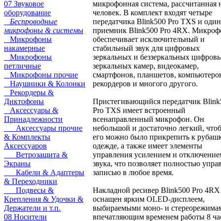
микрофонная система, рассчитанная 
07 Звуковое
человек. В комплект входят четыре
оборудование
передатчика Blink500 Pro TXS и один
Беспроводные
приемник Blink500 Pro 4RX. Микроф
микрофоны & системы
обеспечивает исключительный и
Микрофоны
стабильный звук для цифровых
накамерные
зеркальных и беззеркальных цифров
Микрофоны
зеркальных камер, видеокамер,
петличные
смартфонов, планшетов, компьютеро
Микрофоны прочие
рекордеров и многого другого.
Наушники & Колонки
Рекордеры &
Пристегивающийся передатчик Blink
Диктофоны
Pro TXS имеет встроенный
Аксессуары &
всенаправленный микрофон. Он
Принадлежности
небольшой и достаточно легкий, что
Аксессуары прочие
его можно было прикрепить к рубаш
& Комплекты
одежде, а также имеет элементы
Аксессуаров
управления усилением и отключение
Ветрозащита &
звука, что позволяет полностью упра
Экраны
записью в любое время.
Кабели & Адаптеры
& Переходники
Накладной ресивер Blink500 Pro 4RX
Подвесы &
оснащен ярким OLED-дисплеем,
Крепления & Удочки &
выбираемыми моно- и стереорежима
Держатели и т.п.
впечатляющим временем работы 8 ча
08 Носители