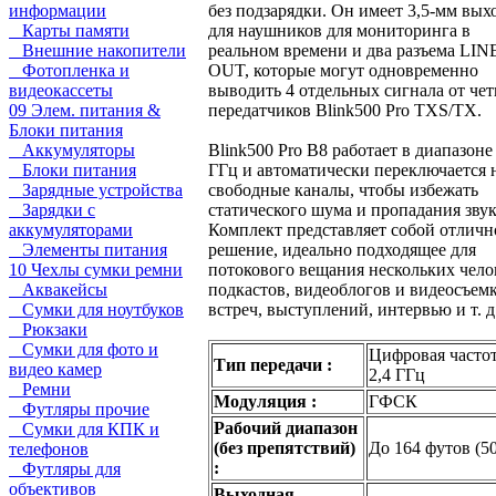
без подзарядки. Он имеет 3,5-мм вых
информации
для наушников для мониторинга в
Карты памяти
реальном времени и два разъема LIN
Внешние накопители
OUT, которые могут одновременно
Фотопленка и
выводить 4 отдельных сигнала от че
видеокассеты
передатчиков Blink500 Pro TXS/TX.
09 Элем. питания &
Блоки питания
Blink500 Pro B8 работает в диапазоне 
Аккумуляторы
ГГц и автоматически переключается 
Блоки питания
свободные каналы, чтобы избежать
Зарядные устройства
статического шума и пропадания звук
Зарядки с
Комплект представляет собой отличн
аккумуляторами
решение, идеально подходящее для
Элементы питания
потокового вещания нескольких чело
10 Чехлы сумки ремни
подкастов, видеоблогов и видеосъем
Аквакейсы
встреч, выступлений, интервью и т. д
Сумки для ноутбуков
Рюкзаки
Сумки для фото и
Цифровая часто
Тип передачи :
видео камер
2,4 ГГц
Ремни
Модуляция :
ГФСК
Футляры прочие
Рабочий диапазон
Сумки для КПК и
(без препятствий)
До 164 футов (50
телефонов
:
Футляры для
объективов
Выходная