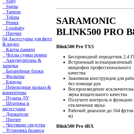
Sony
Sigma
Tamron
Tokina
SARAMONIC
Pentax
Lensbaby
BLINK500 PRO B
Прочие
04 Аксессуары для фото
& видео
Blink500 Pro TXS
Карты памяти
Чехлы сумки ремни
Беспроводной передатчик 2,4 Г
Аккумуляторы &
Встроенный всенаправленный
зарядки
микрофон профессионального
Батарейные блоки
качества
Фильтры
Зажимная конструкция для раб
Бленды
без помощи рук
Переходные кольца &
Воспроизведение исключитель
конвертеры
звука вещательного качества
Пульты ДУ
Получите контроль и функцию
Штативы и
отключения звука
аксессуары
Рабочий диапазон до 164 футов
Держатели
м)
Прочее
Чистящие средства
Blink500 Pro 4RX
Установка баланса