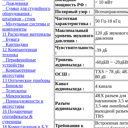
< 10 мВт
Дождевики
мощность РФ :
Сумки для студийного
Полярный узор :
Всенаправленн
оборудования -
Частотная
штативов - стоек
50 Гц-18 кГц
характеристика :
Модульные системы и
компоненты
Максимальный
120 дБ звуковог
11 Расходные материалы
уровень звукового
давления
Бумага
давления :
Картриджи
Чувствительность
12 Компьютерная
-39 дБ
:
техника
Уровень
Периферийные
-60дБВ ~ -20дБВ
аудиовыхода :
устройства
Компьютерные
TXS > 78 дБ; 4R
ОСШ :
аксессуары
80 дБ
13 Оптические приборы
Канал
Бинокли
4 канала
аудиовыхода :
Телескопы
4RX разъем для
Микроскопы
наушников 3,5 
Принадлежности и
Разъем
3,5-мм линейны
аксессуары
аудиовыхода :
выходной разъе
16 Подарочные
TRS
сертификаты &
сувениры
Встроенная лит
Требования к
18 Комиссионная и Б.У.