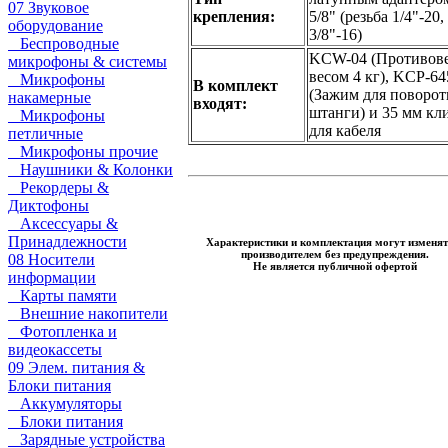
07 Звуковое
крепления:
5/8" (резьба 1/4"-20,
оборудование
3/8"-16)
Беспроводные
KCW-04 (Противов
микрофоны & системы
весом 4 кг), KCP-64
Микрофоны
В комплект
(Зажим для поворо
накамерные
входят:
штанги) и 35 мм кл
Микрофоны
для кабеля
петличные
Микрофоны прочие
Наушники & Колонки
Рекордеры &
Диктофоны
Аксессуары &
Принадлежности
Характеристики и комплектация могут изменят
производителем без предупреждения.
08 Носители
Не является публичной офертой
информации
Карты памяти
Внешние накопители
Фотопленка и
видеокассеты
09 Элем. питания &
Блоки питания
Аккумуляторы
Блоки питания
Зарядные устройства