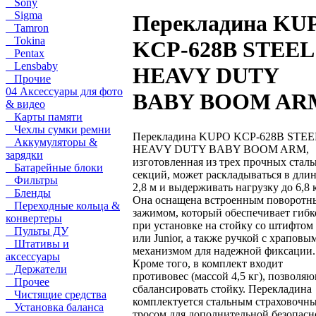
Sony
Sigma
Перекладина KU
Tamron
Tokina
KCP-628B STEEL
Pentax
Lensbaby
HEAVY DUTY
Прочие
04 Аксессуары для фото
BABY BOOM AR
& видео
Карты памяти
Чехлы сумки ремни
Перекладина KUPO KCP-628B STEE
Аккумуляторы &
HEAVY DUTY BABY BOOM ARM,
зарядки
изготовленная из трех прочных стал
Батарейные блоки
секций, может раскладываться в длин
Фильтры
2,8 м и выдерживать нагрузку до 6,8 к
Бленды
Она оснащена встроенным поворотн
Переходные кольца &
зажимом, который обеспечивает гибк
конвертеры
при установке на стойку со штифтом
Пульты ДУ
или Junior, а также ручкой с храповы
Штативы и
механизмом для надежной фиксации.
аксессуары
Кроме того, в комплект входит
Держатели
противовес (массой 4,5 кг), позволя
Прочее
сбалансировать стойку. Перекладина
Чистящие средства
комплектуется стальным страховочн
Установка баланса
тросом для дополнительной безопасн