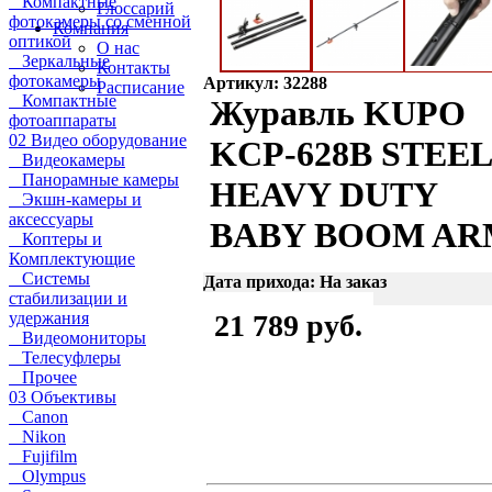
Компактные
Глоссарий
фотокамеры со сменной
Компания
оптикой
О нас
Зеркальные
Контакты
фотокамеры
Артикул: 32288
Расписание
Компактные
Журавль KUPO
фотоаппараты
02 Видео оборудование
KCP-628B STEEL
Видеокамеры
Панорамные камеры
HEAVY DUTY
Экшн-камеры и
аксессуары
BABY BOOM A
Коптеры и
Комплектующие
Системы
Дата прихода: На заказ
стабилизации и
удержания
21 789 руб.
Видеомониторы
Телесуфлеры
Прочее
03 Объективы
Canon
Nikon
Fujifilm
Olympus