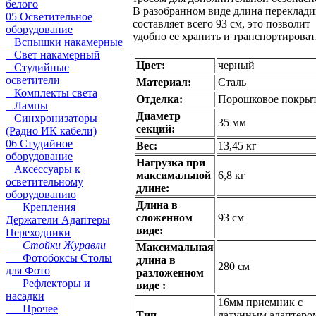
белого
В разобранном виде длина переклад
05 Осветительное
составляет всего 93 см, это позволит
оборудование
удобно ее хранить и транспортироват
Вспышки накамерные
Свет накамерный
Цвет:
черный
Студийные
осветители
Материал:
Сталь
Комплекты света
Отделка:
Порошковое покры
Лампы
Диаметр
Синхронизаторы
35 мм
секций:
(Радио ИК кабели)
06 Студийное
Вес:
13,45 кг
оборудование
Нагрузка при
Аксессуары к
максимальной
6,8 кг
осветительному
длине:
оборудованию
Длина в
Крепления
сложенном
93 см
Держатели Адаптеры
виде:
Переходники
Стойки Журавли
Максимальная
Фотобоксы Столы
длина в
280 см
для Фото
разложенном
Рефлекторы и
виде :
насадки
16мм приемник с
Прочее
Тип
латунным адаптеро