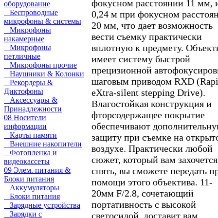
фокусном расстоянии 11 мм, 
оборудование
Беспроводные
0,24 м при фокусном расстоя
микрофоны & системы
20 мм, что дает возможность
Микрофоны
вести съемку практически
накамерные
вплотную к предмету. Объект
Микрофоны
петличные
имеет систему быстрой
Микрофоны прочие
прецизионной автофокусиров
Наушники & Колонки
шаговым приводом RXD (Rapi
Рекордеры &
eXtra-silent stepping Drive).
Диктофоны
Аксессуары &
Влагостойкая конструкция и
Принадлежности
фторсодержащее покрытие
08 Носители
обеспечивают дополнительн
информации
Карты памяти
защиту при съемке на открыт
Внешние накопители
воздухе. Практически любой
Фотопленка и
сюжет, который вам захочется
видеокассеты
снять, вы сможете передать п
09 Элем. питания &
Блоки питания
помощи этого объектива. 11-
Аккумуляторы
20мм F/2.8, сочетающий
Блоки питания
портативность с высокой
Зарядные устройства
Зарядки с
светосилой, доставит вам