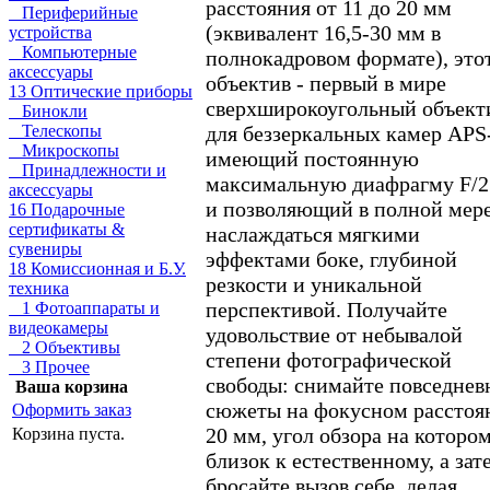
расстояния от 11 до 20 мм
Периферийные
(эквивалент 16,5-30 мм в
устройства
Компьютерные
полнокадровом формате), это
аксессуары
объектив - первый в мире
13 Оптические приборы
сверхширокоугольный объект
Бинокли
для беззеркальных камер APS
Телескопы
Микроскопы
имеющий постоянную
Принадлежности и
максимальную диафрагму F/2.
аксессуары
и позволяющий в полной мер
16 Подарочные
сертификаты &
наслаждаться мягкими
сувениры
эффектами боке, глубиной
18 Комиссионная и Б.У.
резкости и уникальной
техника
перспективой. Получайте
1 Фотоаппараты и
видеокамеры
удовольствие от небывалой
2 Объективы
степени фотографической
3 Прочее
свободы: снимайте повседнев
Ваша корзина
сюжеты на фокусном расстоя
Оформить заказ
20 мм, угол обзора на которо
Корзина пуста.
близок к естественному, а зат
бросайте вызов себе, делая