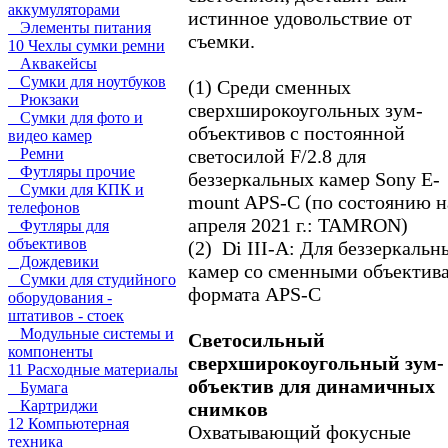
аккумуляторами
истинное удовольствие от
Элементы питания
съемки.
10 Чехлы сумки ремни
Аквакейсы
Сумки для ноутбуков
(1) Среди сменных
Рюкзаки
сверхширокоугольных зум-
Сумки для фото и
объективов с постоянной
видео камер
светосилой F/2.8 для
Ремни
Футляры прочие
беззеркальных камер Sony E-
Сумки для КПК и
mount APS-C (по состоянию н
телефонов
апреля 2021 г.: TAMRON)
Футляры для
объективов
(2) Di III-A: Для беззеркальн
Дождевики
камер со сменными объектив
Сумки для студийного
формата APS-C
оборудования -
штативов - стоек
Модульные системы и
Светосильный
компоненты
сверхширокоугольный зум-
11 Расходные материалы
объектив для динамичных
Бумага
Картриджи
снимков
12 Компьютерная
Охватывающий фокусные
техника