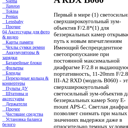
Sigma
Tamron
Tokina
Первый в мире (1) светосиль
Pentax
сверхширокоугольный зум-
Lensbaby
Прочие
объектив F/2.8*(1) для
04 Аксессуары для фото
беззеркальных камер открыва
& видео
путь к новым впечатлениям
Карты памяти
Имеющий беспрецедентное
Чехлы сумки ремни
Аккумуляторы &
светопропускание при
зарядки
постоянной максимальной
Батарейные блоки
диафрагме F/2.8 и выдающую
Фильтры
портативность, 11-20mm F/2.8
Бленды
Переходные кольца &
III-A2 RXD (модель B060) - э
конвертеры
сверхширокоугольный
Пульты ДУ
светосильный зум-объектив д
Штативы и
аксессуары
беззеркальных камер Sony E-
Держатели
mount APS-C. Светлая диафра
Прочее
позволяет снимать при малых
Чистящие средства
значениях выдержки даже в
Установка баланса
белого
относительно темных условия