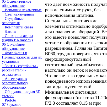
05 Осветительное
что дает возможность получа
оборудование
резкие снимки «с рук», без
Вспышки накамерные
Свет накамерный
использования штатива.
Студийные
Специальные оптические
осветители
элементы оптимально подобр
Комплекты света
для подавления аберраций. Вс
Лампы
Синхронизаторы
это вместе позволяет получат
(Радио ИК кабели)
четкие изображения с высоки
06 Студийное
разрешением. Глядя на Tamro
оборудование
B060, трудно поверить, что эт
Фото Фоны и
Принадлежности для их
сверхширокоугольный
установки
светосильный зум-объектив –
Зонты - софтбоксы -
настолько он легок и компакт
рассеиватели -
отражатели
Это делает его идеальным как
Аксессуары к
повседневного использования
осветительному
так и для путешествий.
оборудованию
Минимальная дистанция
Оборудование для 3D
съемки
фокусировки объектива 11-2
Profoto
F/2.8 составляет 0,15 м при
07 Звуковое