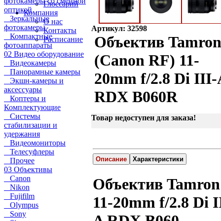
фотокамеры со сменной
Глоссарий
оптикой
Компания
Зеркальные
О нас
фотокамеры
Артикул: 32598
Контакты
Компактные
Объектив Tamro
Расписание
фотоаппараты
02 Видео оборудование
(Canon RF) 11-
Видеокамеры
Панорамные камеры
20mm f/2.8 Di III-
Экшн-камеры и
аксессуары
RDX B060R
Коптеры и
Комплектующие
Системы
Товар недоступен для заказа!
стабилизации и
удержания
Видеомониторы
Телесуфлеры
Описание
Характеристики
Прочее
03 Объективы
Canon
Объектив Tamron
Nikon
Fujifilm
11-20mm f/2.8 Di I
Olympus
Sony
A RDX B060