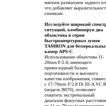
мягким размытием заднего пл
что добавляет выразительнос
снимкам.
Исследуйте широкий спект
ситуаций, комбинируя два
объектива в серии
быстроапертурных зумов
TAMRON для беззеркальны
камер APS-C
Использование объектива 11-
20mm F/2.8, имеющего
превосходный баланс
портативности и высокого
качества изображения, совме
с 17-70mm F/2.8 Di III-A VC
(модель B070), позволяет
охватить экстремальный
диапазон фокусных расстояни
от 11 до 70 мм (эквивалентно