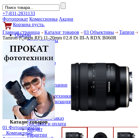
+7-831-2831133
Фотопрокат
Комиссионка
Акции
Корзина пуста.
Главная страница
Каталог товаров
03 Объективы
Tamron
Обзоры
Tamron (Canon RF) 11-20mm f/2.8 Di III-A RDX B060R
Фотоаппараты
Объективы
Фильтры
Новости
Фото и видео
Гаджеты
Аксессуары
Слухи
Новости компании
Услуги
Прокат фототехники
Выкуп и реализация
Покупателям
Акции
Как сделать заказ
Каталог товаров
Доставка и оплата
01 Фотоаппараты
Кредит
Компактные
Гарантии