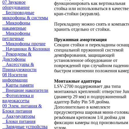
07 Звуковое
функционировать как вертикальная
оборудование
стойка или использоваться в качестве
Беспроводные
кран-стойки (журавля).
микрофоны & системы
Микрофоны
Перекладину можно снять и компакт
накамерные
хранить отдельно от стойки.
Микрофоны
петличные
Пружинная амортизация
Микрофоны прочие
Секции стойки и перекладины осна
Наушники & Колонки
специальной пружинной системой
Рекордеры &
демпфирования, защищающей
Диктофоны
установленное оборудование от
Аксессуары &
повреждений при случайном падени
Принадлежности
быстром изменении положения каме
08 Носители
информации
Монтажные адаптеры
Карты памяти
LSV-2700 поддерживает два типа
Внешние накопители
монтажных креплений: отверстие Jun
Фотопленка и
(диаметр 29 мм) и подпружиненный
видеокассеты
адаптер Baby Pin 5/8 дюйма.
09 Элем. питания &
Дополнительно в комплекте
Блоки питания
предусмотрена шаровая мини-головка
Аккумуляторы
резьбовым крепежом 1/4 дюйма для
Блоки питания
фиксации камеры под произвольным
Зарядные устройства
углом.