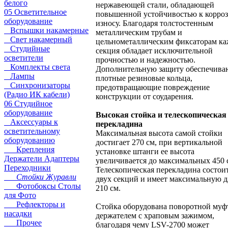
белого
нержавеющей стали, обладающей
05 Осветительное
повышенной устойчивостью к корроз
оборудование
износу. Благодаря толстостенным
Вспышки накамерные
металлическим трубам и
Свет накамерный
цельнометаллическим фиксаторам ка
Студийные
секция обладает исключительной
осветители
прочностью и надежностью.
Комплекты света
Дополнительную защиту обеспечива
Лампы
плотные резиновые кольца,
Синхронизаторы
предотвращающие повреждение
(Радио ИК кабели)
конструкции от соударения.
06 Студийное
оборудование
Высокая стойка и телескопическая
Аксессуары к
перекладина
осветительному
Максимальная высота самой стойки
оборудованию
достигает 270 см, при вертикальной
Крепления
установке штанги ее высота
Держатели Адаптеры
увеличивается до максимальных 450 
Переходники
Телескопическая перекладина состоит
Стойки Журавли
двух секций и имеет максимальную 
Фотобоксы Столы
210 см.
для Фото
Рефлекторы и
Стойка оборудована поворотной муф
насадки
держателем с храповым зажимом,
Прочее
благодаря чему LSV-2700 может