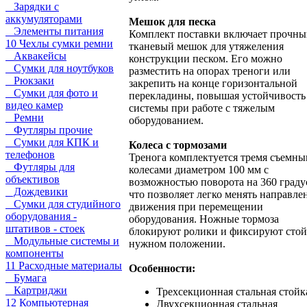
Зарядки с
аккумуляторами
Мешок для песка
Элементы питания
Комплект поставки включает прочн
10 Чехлы сумки ремни
тканевый мешок для утяжеления
Аквакейсы
конструкции песком. Его можно
Сумки для ноутбуков
разместить на опорах треноги или
Рюкзаки
закрепить на конце горизонтальной
Сумки для фото и
перекладины, повышая устойчивость
видео камер
системы при работе с тяжелым
Ремни
оборудованием.
Футляры прочие
Сумки для КПК и
Колеса с тормозами
телефонов
Тренога комплектуется тремя съемн
Футляры для
колесами диаметром 100 мм с
объективов
возможностью поворота на 360 граду
Дождевики
что позволяет легко менять направле
Сумки для студийного
движения при перемещении
оборудования -
оборудования. Ножные тормоза
штативов - стоек
блокируют ролики и фиксируют стой
Модульные системы и
нужном положении.
компоненты
11 Расходные материалы
Особенности:
Бумага
Картриджи
Трехсекционная стальная стойк
12 Компьютерная
Двухсекционная стальная