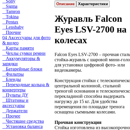
Sony
Описание
Характеристики
Sigma
Tamron
Журавль Falcon
Tokina
Pentax
Eyes LSV-2700 на
Lensbaby
Прочие
колесах
04 Аксессуары для фото
& видео
Карты памяти
Чехлы сумки ремни
Falcon Eyes LSV-2700 – прочная стал
Аккумуляторы &
стойка-журавль с шаровой мини-гол
зарядки
для установки цифровой фото- или
Батарейные блоки
видеокамеры.
Фильтры
Бленды
Конструкция стойки с телескопическ
Переходные кольца &
центральной колонной, стальной
конвертеры
треногой основания и телескопическ
Пульты ДУ
перекладиной способна выдержать
Штативы и
нагрузку до 15 кг. Для удобства
аксессуары
перемещения по площадке тренога
Держатели
оснащена съемными колесами.
Прочее
Чистящие средства
Прочная конструкция
Установка баланса
Стойка изготовлена из высокопрочн