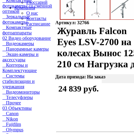
Компактные
Глоссарий
фотокамеры со сменной
Компания
оптикой
О нас
Зеркальные
Контакты
фотокамеры
Артикул: 32766
Расписание
Компактные
Журавль Falcon
фотоаппараты
02 Видео оборудование
Eyes LSV-2700 на
Видеокамеры
Панорамные камеры
колесах Вынос 12
Экшн-камеры и
аксессуары
210 см Нагрузка 
Коптеры и
Комплектующие
Системы
Дата прихода: На заказ
стабилизации и
удержания
24 839 руб.
Видеомониторы
Телесуфлеры
Прочее
03 Объективы
Canon
Nikon
Fujifilm
Olympus