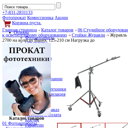
+7-831-2831133
Фотопрокат
Комиссионка
Акции
Корзина пуста.
Главная страница
Каталог товаров
06 Студийное оборудова
Обзоры
к осветительному оборудованию
Стойки Журавли
Журавль 
Фотоаппараты
2700 на колесах Вынос 125-210 см Нагрузка до
Объективы
Фильтры
Новости
Фото и видео
Гаджеты
Аксессуары
Слухи
Новости компании
Услуги
Прокат фототехники
Выкуп и реализация
Покупателям
Акции
Как сделать заказ
Доставка и оплата
Каталог товаров
Кредит
01 Фотоаппараты
Гарантии