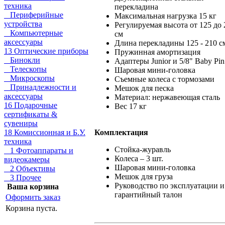
техника
перекладина
Периферийные
Максимальная нагрузка 15 кг
устройства
Регулируемая высота от 125 до 
Компьютерные
см
аксессуары
Длина перекладины 125 - 210 с
13 Оптические приборы
Пружинная амортизация
Бинокли
Адаптеры Junior и 5/8" Baby Pin
Телескопы
Шаровая мини-головка
Микроскопы
Съемные колеса с тормозами
Принадлежности и
Мешок для песка
аксессуары
Материал: нержавеющая сталь
16 Подарочные
Вес 17 кг
сертификаты &
сувениры
Комплектация
18 Комиссионная и Б.У.
техника
Стойка-журавль
1 Фотоаппараты и
Колеса – 3 шт.
видеокамеры
Шаровая мини-головка
2 Объективы
Мешок для груза
3 Прочее
Руководство по эксплуатации и
Ваша корзина
гарантийный талон
Оформить заказ
Корзина пуста.