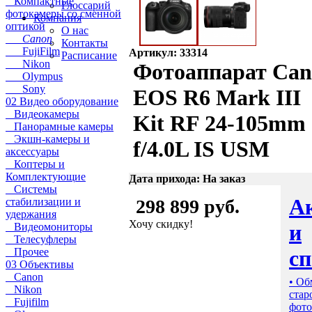
Компактные
Глоссарий
фотокамеры со сменной
Компания
оптикой
О нас
Canon
Контакты
FujiFilm
Артикул: 33314
Расписание
Nikon
Фотоаппарат Ca
Olympus
Sony
EOS R6 Mark III
02 Видео оборудование
Видеокамеры
Kit RF 24-105mm
Панорамные камеры
Экшн-камеры и
f/4.0L IS USM
аксессуары
Коптеры и
Комплектующие
Дата прихода: На заказ
Системы
А
стабилизации и
298 899 руб.
удержания
Хочу скидку!
и
Видеомониторы
Телесуфлеры
с
Прочее
03 Объективы
Canon
• Об
Nikon
стар
Fujifilm
фото