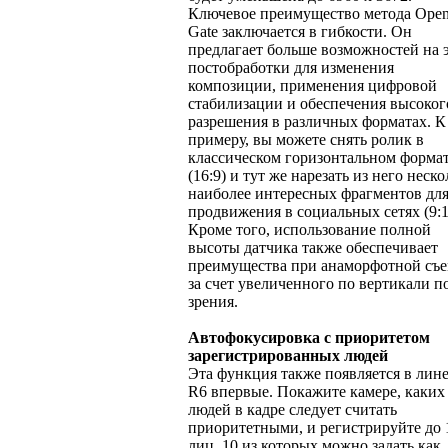
Ключевое преимущество метода Ope
Gate заключается в гибкости. Он
предлагает больше возможностей на 
постобработки для изменения
композиции, применения цифровой
стабилизации и обеспечения высоког
разрешения в различных форматах. К
примеру, вы можете снять ролик в
классическом горизонтальном форма
(16:9) и тут же нарезать из него неско
наиболее интересных фрагментов дл
продвижения в социальных сетях (9:1
Кроме того, использование полной
высоты датчика также обеспечивает
преимущества при анаморфотной съ
за счет увеличенного по вертикали п
зрения.
Автофокусировка с приоритетом
зарегистрированных людей
Эта функция также появляется в лин
R6 впервые. Покажите камере, каких
людей в кадре следует считать
приоритетными, и регистрируйте до 
лиц, 10 из которых можно задать как