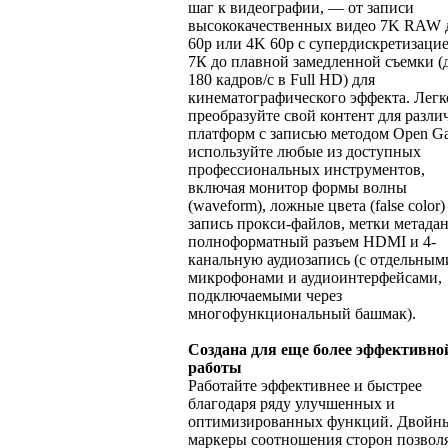
шаг к видеографии, — от записи
высококачественных видео 7K RAW 
60p или 4K 60p с супердискретизацие
7К до плавной замедленной съемки (
180 кадров/с в Full HD) для
кинематографического эффекта. Легк
преобразуйте свой контент для разл
платформ с записью методом Open Ga
используйте любые из доступных
профессиональных инструментов,
включая монитор формы волны
(waveform), ложные цвета (false color)
запись прокси-файлов, метки метада
полноформатный разъем HDMI и 4-
канальную аудиозапись (с отдельным
микрофонами и аудиоинтерфейсами,
подключаемыми через
многофункциональный башмак).
Создана для еще более эффективно
работы
Работайте эффективнее и быстрее
благодаря ряду улучшенных и
оптимизированных функций. Двойн
маркеры соотношения сторон позвол