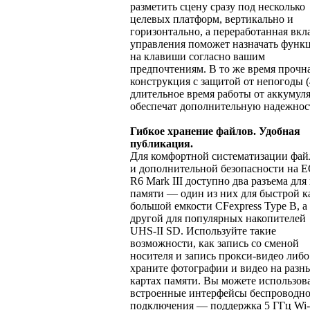
разметить сцену сразу под несколько
целевых платформ, вертикально и
горизонтально, а переработанная вкл
управления поможет назначать функ
на клавиши согласно вашим
предпочтениям. В то же время прочн
конструкция с защитой от непогоды (
длительное время работы от аккумул
обеспечат дополнительную надежнос
Гибкое хранение файлов. Удобная
публикация.
Для комфортной систематизации фай
и дополнительной безопасности на 
R6 Mark III доступно два разъема для
памяти — один из них для быстрой к
большой емкости CFexpress Type B, а
другой для популярных накопителей
UHS-II SD. Используйте такие
возможности, как запись со сменой
носителя и запись прокси-видео либо
храните фотографии и видео на разн
картах памяти. Вы можете использов
встроенные интерфейсы беспроводн
подключения — поддержка 5 ГГц Wi-