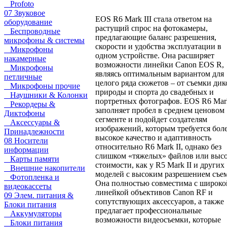
Profoto
07 Звуковое
EOS R6 Mark III стала ответом на
оборудование
растущий спрос на фотокамеры,
Беспроводные
предлагающие баланс разрешения,
микрофоны & системы
скорости и удобства эксплуатации в
Микрофоны
одном устройстве. Она расширяет
накамерные
возможности линейки Canon EOS R,
Микрофоны
являясь оптимальным вариантом для
петличные
целого ряда сюжетов – от съемки дик
Микрофоны прочие
природы и спорта до свадебных и
Наушники & Колонки
портретных фотографов. EOS R6 Mark
Рекордеры &
заполняет пробел в среднем ценовом
Диктофоны
сегменте и подойдет создателям
Аксессуары &
изображений, которым требуется бол
Принадлежности
высокое качество и адаптивность
08 Носители
относительно R6 Mark II, однако без
информации
слишком «тяжелых» файлов или выс
Карты памяти
стоимости, как у R5 Mark II и других
Внешние накопители
моделей с высоким разрешением съе
Фотопленка и
Она полностью совместима с широко
видеокассеты
линейкой объективов Canon RF и
09 Элем. питания &
сопутствующих аксессуаров, а также
Блоки питания
предлагает профессиональные
Аккумуляторы
возможности видеосъемки, которые
Блоки питания