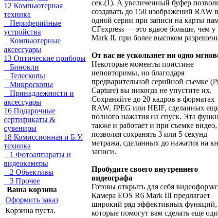
сек.(1). А увеличенный буфер позвол
12 Компьютерная
создавать до 150 изображений RAW 
техника
одной серии при записи на карты па
Периферийные
CFexpress — это вдвое больше, чем у
устройства
Mark II, при более высоком разрешен
Компьютерные
аксессуары
От вас не ускользнет ни одно мгнов
13 Оптические приборы
Некоторые моменты поистине
Бинокли
неповторимы, но благодаря
Телескопы
предварительной серийной съемке (P
Микроскопы
Capture) вы никогда не упустите их.
Принадлежности и
Сохраняйте до 20 кадров в форматах
аксессуары
RAW, JPEG или HEIF, сделанных еще
16 Подарочные
полного нажатия на спуск. Эта функ
сертификаты &
также и работает и при съемке видео,
сувениры
позволяя сохранять 3 или 5 секунд
18 Комиссионная и Б.У.
метража, сделанных до нажатия на к
техника
записи.
1 Фотоаппараты и
видеокамеры
Пробудите своего внутреннего
2 Объективы
видеографа
3 Прочее
Готовы открыть для себя видеоформа
Ваша корзина
Камера EOS R6 Mark III предлагает
Оформить заказ
широкий ряд эффективных функций,
Корзина пуста.
которые помогут вам сделать еще од