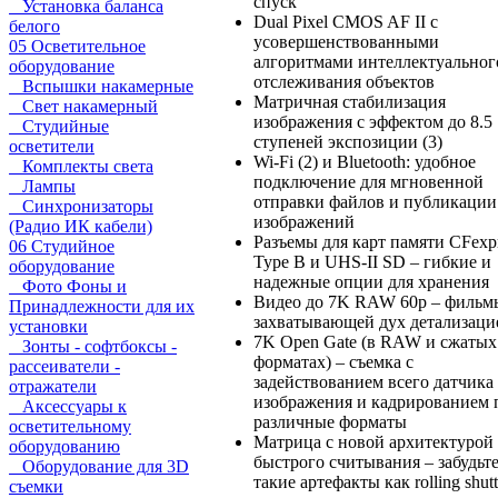
спуск
Установка баланса
Dual Pixel CMOS AF II с
белого
усовершенствованными
05 Осветительное
алгоритмами интеллектуальног
оборудование
отслеживания объектов
Вспышки накамерные
Матричная стабилизация
Свет накамерный
изображения с эффектом до 8.5
Студийные
ступеней экспозиции (3)
осветители
Wi-Fi (2) и Bluetooth: удобное
Комплекты света
подключение для мгновенной
Лампы
отправки файлов и публикации
Синхронизаторы
изображений
(Радио ИК кабели)
Разъемы для карт памяти CFexp
06 Студийное
Type B и UHS-II SD – гибкие и
оборудование
надежные опции для хранения
Фото Фоны и
Видео до 7K RAW 60p – фильм
Принадлежности для их
захватывающей дух детализаци
установки
7K Open Gate (в RAW и сжатых
Зонты - софтбоксы -
форматах) – съемка с
рассеиватели -
задействованием всего датчика
отражатели
изображения и кадрированием 
Аксессуары к
различные форматы
осветительному
Матрица с новой архитектурой
оборудованию
быстрого считывания – забудьт
Оборудование для 3D
такие артефакты как rolling shutt
съемки