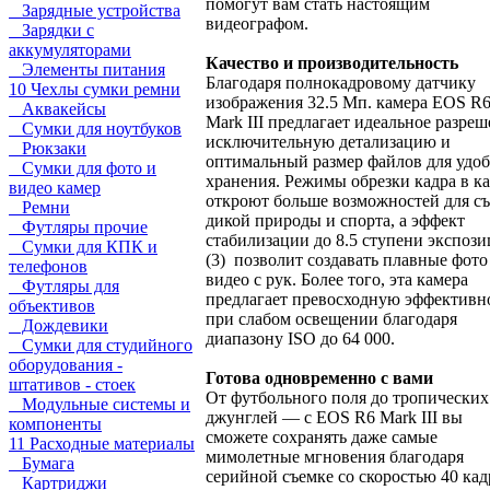
помогут вам стать настоящим
Зарядные устройства
видеографом.
Зарядки с
аккумуляторами
Качество и производительность
Элементы питания
Благодаря полнокадровому датчику
10 Чехлы сумки ремни
изображения 32.5 Мп. камера EOS R
Аквакейсы
Mark III предлагает идеальное разреш
Сумки для ноутбуков
исключительную детализацию и
Рюкзаки
оптимальный размер файлов для удо
Сумки для фото и
хранения. Режимы обрезки кадра в к
видео камер
откроют больше возможностей для с
Ремни
дикой природы и спорта, а эффект
Футляры прочие
стабилизации до 8.5 ступени экспоз
Сумки для КПК и
(3) позволит создавать плавные фото
телефонов
видео с рук. Более того, эта камера
Футляры для
предлагает превосходную эффективн
объективов
при слабом освещении благодаря
Дождевики
диапазону ISO до 64 000.
Сумки для студийного
оборудования -
Готова одновременно с вами
штативов - стоек
От футбольного поля до тропических
Модульные системы и
джунглей — с EOS R6 Mark III вы
компоненты
сможете сохранять даже самые
11 Расходные материалы
мимолетные мгновения благодаря
Бумага
серийной съемке со скоростью 40 кад
Картриджи