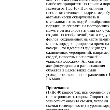
наиболее приоритетных (причем пор
задается от 1 до 10). При наличии
нескольких человек в кадре камера бу
автоматически обнаруживать и
отслеживать этих людей в выбранно
порядке, не сбиваясь на посторонних
можете регистрировать лица как с уж
созданных изображений, так и с друг
файлов, сохраненных на карте памяти
менять порядок приоритета прямо на
камере. Это идеальная функция для
оживленных мероприятий, например
свадеб, новостных репортажей и
«красных дорожек». Алгоритмы
автофокусировки и распознавания
объектов в целом также были
усовершенствованы по сравнению с
R6 Mark II.
Примечания
(1) До 40 кадров/сек. при серийной с
с электронным затвором. Скорость м
зависеть от объекта съемки, условий
съемки (освещенности) и уровня заря
аккумулятора.