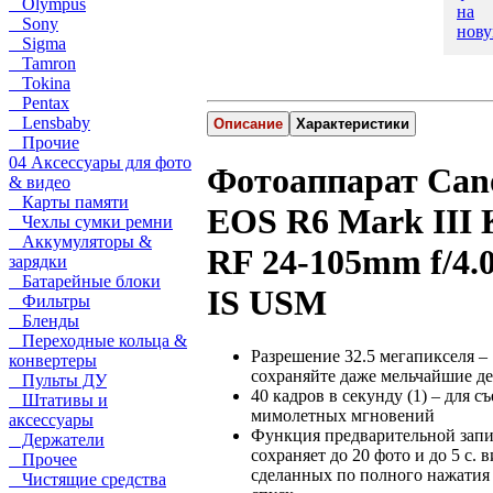
Olympus
на
Sony
нову
Sigma
Tamron
Tokina
Pentax
Lensbaby
Описание
Характеристики
Прочие
04 Аксессуары для фото
Фотоаппарат Can
& видео
Карты памяти
EOS R6 Mark III 
Чехлы сумки ремни
Аккумуляторы &
RF 24-105mm f/4.
зарядки
Батарейные блоки
IS USM
Фильтры
Бленды
Переходные кольца &
Разрешение 32.5 мегапикселя –
конвертеры
сохраняйте даже мельчайшие д
Пульты ДУ
40 кадров в секунду (1) – для с
Штативы и
мимолетных мгновений
аксессуары
Функция предварительной зап
Держатели
сохраняет до 20 фото и до 5 с. в
Прочее
сделанных по полного нажатия
Чистящие средства