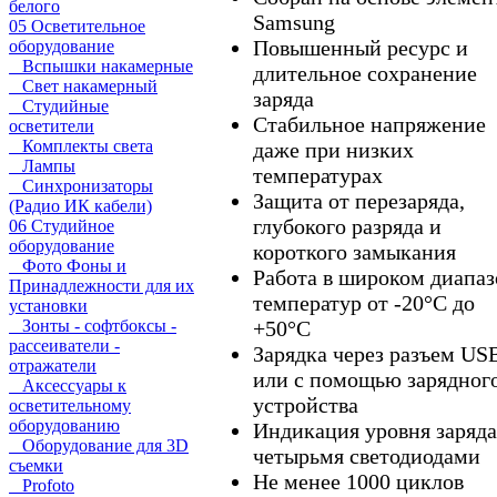
белого
Samsung
05 Осветительное
Повышенный ресурс и
оборудование
Вспышки накамерные
длительное сохранение
Свет накамерный
заряда
Студийные
Стабильное напряжение
осветители
Комплекты света
даже при низких
Лампы
температурах
Синхронизаторы
Защита от перезаряда,
(Радио ИК кабели)
глубокого разряда и
06 Студийное
оборудование
короткого замыкания
Фото Фоны и
Работа в широком диапаз
Принадлежности для их
температур от -20°C до
установки
+50°C
Зонты - софтбоксы -
рассеиватели -
Зарядка через разъем US
отражатели
или с помощью зарядног
Аксессуары к
устройства
осветительному
оборудованию
Индикация уровня заряда
Оборудование для 3D
четырьмя светодиодами
съемки
Не менее 1000 циклов
Profoto