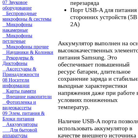
перезаряда
07 Звуковое
оборудование
Порт USB-A для питания
Беспроводные
сторонних устройств (5В 
микрофоны & системы
2А)
Микрофоны
накамерные
Микрофоны
петличные
Аккумулятор выполнен на ос
Микрофоны прочие
высококачественных элемент
Наушники & Колонки
питания Samsung. Это
Рекордеры &
Диктофоны
обеспечивает повышенный
Аксессуары &
ресурс батареи, длительное
Принадлежности
сохранение заряда и стабиль
08 Носители
выходные характеристики
информации
Карты памяти
напряжения даже при работе 
Внешние накопители
условиях пониженных
Фотопленка и
температур.
видеокассеты
09 Элем. питания &
Блоки питания
Наличие USB-A порта позвол
Аккумуляторы
использовать аккумулятор в
Для бытовой
качестве внешнего источника
аппаратуры