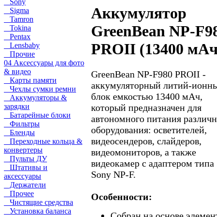
Sony
Аккумулятор
Sigma
Tamron
GreenBean NP-F9
Tokina
Pentax
PROII (13400 мАч
Lensbaby
Прочие
04 Аксессуары для фото
& видео
GreenBean NP-F980 PROII -
Карты памяти
аккумуляторный литий-ионн
Чехлы сумки ремни
блок емкостью 13400 мАч,
Аккумуляторы &
который предназначен для
зарядки
Батарейные блоки
автономного питания различн
Фильтры
оборудования: осветителей,
Бленды
видеосендеров, слайдеров,
Переходные кольца &
конвертеры
видеомониторов, а также
Пульты ДУ
видеокамер с адаптером типа
Штативы и
Sony NP-F.
аксессуары
Держатели
Прочее
Особенности:
Чистящие средства
Установка баланса
Собран на основе элемен