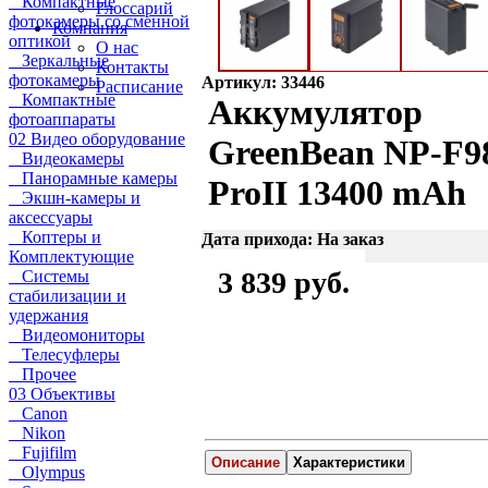
Компактные
Глоссарий
фотокамеры со сменной
Компания
оптикой
О нас
Зеркальные
Контакты
фотокамеры
Артикул: 33446
Расписание
Компактные
Аккумулятор
фотоаппараты
02 Видео оборудование
GreenBean NP-F9
Видеокамеры
Панорамные камеры
ProII 13400 mAh
Экшн-камеры и
аксессуары
Коптеры и
Дата прихода: На заказ
Комплектующие
3 839 руб.
Системы
стабилизации и
удержания
Видеомониторы
Телесуфлеры
Прочее
03 Объективы
Canon
Nikon
Fujifilm
Описание
Характеристики
Olympus