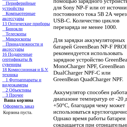
помощью зарядного устройст
Периферийные
для Sony NP-F или от источни
устройства
постоянного тока 5В 2А через
Компьютерные
аксессуары
USB-C. Количество циклов
13 Оптические приборы
перезаряда не менее 1000.
Бинокли
Телескопы
Микроскопы
Для зарядки аккумуляторных
Принадлежности и
батарей GreenBean NP-F PROI
аксессуары
рекомендуется использовать
16 Подарочные
зарядное устройство GreenBe
сертификаты &
сувениры
MonoCharger NPF, GreenBean
18 Комиссионная и Б.У.
DualCharger NPF-C или
техника
GreenBean QuadCharger NPF.
1 Фотоаппараты и
видеокамеры
2 Объективы
Аккумулятор способен работа
3 Прочее
диапазоне температур от -20 
Ваша корзина
+50°С, благодаря чему может
Оформить заказ
использоваться круглогодично
Корзина пуста.
Однако время работы батареи
сокращается при отрицатель