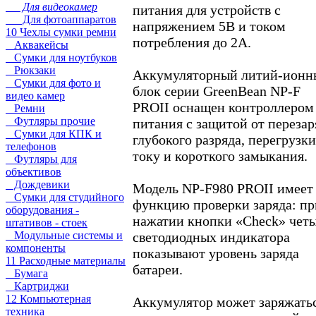
Для видеокамер
питания для устройств с
Для фотоаппаратов
напряжением 5В и током
10 Чехлы сумки ремни
потребления до 2А.
Аквакейсы
Сумки для ноутбуков
Рюкзаки
Аккумуляторный литий-ионн
Сумки для фото и
блок серии GreenBean NP-F
видео камер
PROII оснащен контроллером
Ремни
Футляры прочие
питания с защитой от перезар
Сумки для КПК и
глубокого разряда, перегрузки
телефонов
току и короткого замыкания.
Футляры для
объективов
Дождевики
Модель NP-F980 PROII имеет
Сумки для студийного
функцию проверки заряда: пр
оборудования -
нажатии кнопки «Check» чет
штативов - стоек
светодиодных индикатора
Модульные системы и
компоненты
показывают уровень заряда
11 Расходные материалы
батареи.
Бумага
Картриджи
12 Компьютерная
Аккумулятор может заряжатьс
техника