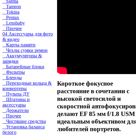
Sigma
Tamron
Tokina
Pentax
Lensbaby
Прочие
04 Аксессуары для фото
& видео
Карты памяти
Чехлы сумки ремни
Аккумуляторы &
зарядки
Батарейные блоки
Фильтры
Бленды
Короткое фокусное
Переходные кольца &
конвертеры
расстояние в сочетании с
Пульты ДУ
высокой светосилой и
Штативы и
аксессуары
скоростной автофокусиро
Держатели
делают EF 85 мм f/1.8 USM
Прочее
идеальным объективом дл
Чистящие средства
Установка баланса
любителей портретов.
белого