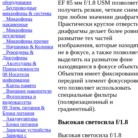
EF 85 мм f/1.8 USM позволяет
оборудование
Беспроводные
получить резкие, четкие сни
микрофоны & системы
при любом значении диафраг
Микрофоны
Практически круглое отверст
накамерные
диафрагмы делает более ров
Микрофоны
петличные
размытие тех частей
Микрофоны прочие
изображения, которые находя
Наушники & Колонки
не в фокусе, а также позволяе
Рекордеры &
Диктофоны
выделить на размытом фоне
Аксессуары &
находящиеся в фокусе объект
Принадлежности
Объектив имеет фиксирован
08 Носители
передний элемент фокусиров
информации
Карты памяти
что позволяет использовать
Внешние накопители
специальные фильтры
Фотопленка и
(поляризационный и
видеокассеты
09 Элем. питания &
градиентный).
Блоки питания
Аккумуляторы
Высокая светосила f/1.8
Блоки питания
Зарядные устройства
Высокая светосила f/1.8
Зарядки с