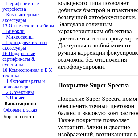
кольцевого типа позволяет
Периферийные
устройства
добиться быстрой и практиче
Компьютерные
беззвучной автофокусировки.
аксессуары
Благодаря отличным
13 Оптические приборы
характеристикам объектива
Бинокли
Микроскопы
достигается точная фокусиров
Принадлежности и
Доступная в любой момент
аксессуары
ручная коррекция фокусиров
16 Подарочные
возможна без отключения
сертификаты &
сувениры
автофокусировки.
18 Комиссионная и Б.У.
техника
1 Фотоаппараты и
Покрытие Super Spectra
видеокамеры
2 Объективы
Покрытие Super Spectra помо
3 Прочее
Ваша корзина
обеспечить точный цветовой
Оформить заказ
баланс и высокую контрастно
Корзина пуста.
Также покрытие позволяет
устранить блики и двоение
изображений, возникающие в