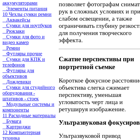
аккумуляторами
позволяет фотографам снимат
Элементы питания
рук в сложных условиях и пр
10 Чехлы сумки ремни
слабом освещении, а также
Аквакейсы
ограничивать глубину резкост
Сумки для ноутбуков
Рюкзаки
для получения творческого
Сумки для фото и
эффекта.
видео камер
Ремни
Футляры прочие
Сжатие перспективы при
Сумки для КПК и
телефонов
портретной съемке
Футляры для
объективов
Короткое фокусное расстояни
Дождевики
объектива слегка сжимает
Сумки для студийного
оборудования -
перспективу, уменьшая
штативов - стоек
угловатость черт лица и
Модульные системы и
ретушируя изображение.
компоненты
11 Расходные материалы
Бумага
Ультразвуковая фокусиро
Картриджи
12 Компьютерная
Ультразвуковой привод
техника