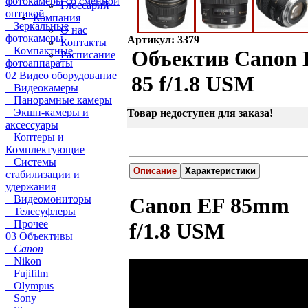
фотокамеры со сменной
Глоссарий
оптикой
Компания
Зеркальные
О нас
фотокамеры
Артикул: 3379
Контакты
Компактные
Объектив Canon 
Расписание
фотоаппараты
02 Видео оборудование
85 f/1.8 USM
Видеокамеры
Панорамные камеры
Экшн-камеры и
Товар недоступен для заказа!
аксессуары
Коптеры и
Комплектующие
Системы
Описание
Характеристики
стабилизации и
удержания
Видеомониторы
Canon EF 85mm
Телесуфлеры
Прочее
f/1.8 USM
03 Объективы
Canon
Nikon
Fujifilm
Olympus
Sony