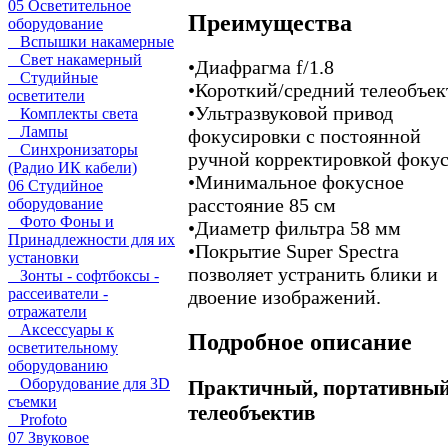
05 Осветительное
Преимущества
оборудование
Вспышки накамерные
Свет накамерный
•
Диафрагма f/1.8
Студийные
•
Короткий/средний телеобъек
осветители
•
Ультразвуковой привод
Комплекты света
Лампы
фокусировки с постоянной
Синхронизаторы
ручной корректировкой фоку
(Радио ИК кабели)
•
Минимальное фокусное
06 Студийное
расстояние 85 см
оборудование
Фото Фоны и
•
Диаметр фильтра 58 мм
Принадлежности для их
•
Покрытие Super Spectra
установки
позволяет устранить блики и
Зонты - софтбоксы -
рассеиватели -
двоение изображений.
отражатели
Аксессуары к
Подробное описание
осветительному
оборудованию
Оборудование для 3D
Практичный, портативны
съемки
телеобъектив
Profoto
07 Звуковое