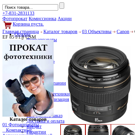
+7-831-2831133
Фотопрокат
Комиссионка
Акции
Корзина пуста.
Главная страница
Каталог товаров
03 Объективы
Canon
Обзоры
EF 85 f/1.8 USM
Фотоаппараты
Объективы
Фильтры
Новости
Фото и видео
Гаджеты
Аксессуары
Слухи
Новости компании
Услуги
Прокат фототехники
Выкуп и реализация
Покупателям
Акции
Как сделать заказ
Каталог товаров
Доставка и оплата
01 Фотоаппараты
Кредит
Компактные
Гарантии