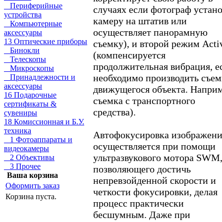
Периферийные
случаях если фотограф устан
устройства
камеру на штатив или
Компьютерные
осуществляет панорамную
аксессуары
13 Оптические приборы
съемку), и второй режим Acti
Бинокли
(компенсируется
Телескопы
продолжительная вибрация, е
Микроскопы
необходимо производить съем
Принадлежности и
аксессуары
движущегося объекта. Наприм
16 Подарочные
съемка с транспортного
сертификаты &
средства).
сувениры
18 Комиссионная и Б.У.
техника
Автофокусировка изображени
1 Фотоаппараты и
осуществляется при помощи
видеокамеры
ультразвукового мотора SWM
2 Объективы
3 Прочее
позволяющего достичь
Ваша корзина
непревзойденной скорости и
Оформить заказ
четкости фокусировки, делая
Корзина пуста.
процесс практически
бесшумным. Даже при