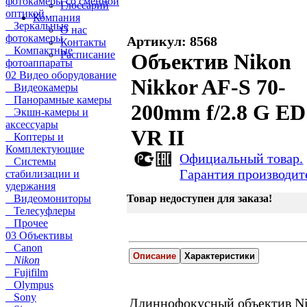
фотокамеры со сменной
Глоссарий
оптикой
Компания
Зеркальные
О нас
фотокамеры
Артикул: 8568
Контакты
Компактные
Расписание
Объектив Nikon
фотоаппараты
02 Видео оборудование
Nikkor AF-S 70-
Видеокамеры
Панорамные камеры
200mm f/2.8 G ED
Экшн-камеры и
аксессуары
VR II
Коптеры и
Комплектующие
Официальный товар.
Системы
Гарантия производит
стабилизации и
удержания
Видеомониторы
Товар недоступен для заказа!
Телесуфлеры
Прочее
03 Объективы
Canon
Описание
Характеристики
Nikon
Fujifilm
Olympus
Sony
Длиннофокусный объектив N