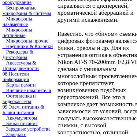
оборудование
справляются с дисперсией,
Беспроводные
хроматической аберрацией и
микрофоны & системы
Микрофоны
другими искажениями.
накамерные
Микрофоны
Известно, что «бичом» съемки
петличные
цифровых фотокамер являетс
Микрофоны прочие
Наушники & Колонки
блики, ореолы и др. Для их
Рекордеры &
устранения оптика в объектив
Диктофоны
Nikon AF-S 70-200mm f/2,8 V
Аксессуары &
сделана с уникальным
Принадлежности
08 Носители
многослойным просветлением
информации
которое препятствует
Карты памяти
возникновению подобных
Внешние накопители
Фотопленка и
переотражений. Все это в
видеокассеты
комплексе дает возможность 
09 Элем. питания &
зависимости от условий, всег
Блоки питания
получать высококачественные
Аккумуляторы
Блоки питания
снимки, с высокой
Зарядные устройства
контрастностью, отличной
Зарядки с