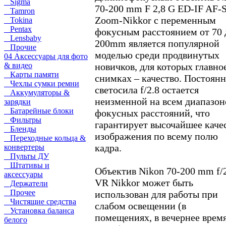
Sigma
70-200 mm F 2,8 G ED-IF AF-
Tamron
Zoom-Nikkor с переменным
Tokina
Pentax
фокусным расстоянием от 70 
Lensbaby
200mm является популярной
Прочие
моделью среди продвинутых
04 Аксессуары для фото
& видео
новичков, для которых главно
Карты памяти
снимках – качество. Постоянн
Чехлы сумки ремни
светосила f/2.8 остается
Аккумуляторы &
неизменной на всем диапазон
зарядки
Батарейные блоки
фокусных расстояний, что
Фильтры
гарантирует высочайшее каче
Бленды
изображения по всему полю
Переходные кольца &
кадра.
конвертеры
Пульты ДУ
Штативы и
Объектив Nikon 70-200 mm f/
аксессуары
VR Nikkor может быть
Держатели
Прочее
использован для работы при
Чистящие средства
слабом освещении (в
Установка баланса
помещениях, в вечернее врем
белого