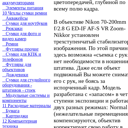
цветопередачей, глубиной по
аккумуляторами
Элементы питания
всему полю кадра.
10 Чехлы сумки ремни
Аквакейсы
В объективе Nikon 70-200mm
Сумки для ноутбуков
f/2.8 G ED-IF AF-S VR Zoom-
Рюкзаки
Сумки для фото и
Nikkor установлен
видео камер
трехступенчатый стабилизато
Ремни
изображения. По этой причин
Футляры прочие
здесь возможна «съемка с рук
Сумки для КПК и
телефонов
нет необходимости в ношени
Футляры для
штатива. Даже если объект
объективов
подвижный Вы можете снима
Дождевики
Сумки для студийного
его с рук, не боясь за
оборудования -
испорченный кадр. Модель
штативов - стоек
разработана с «запасом» в че
Модульные системы и
ступени экспозиции и работае
компоненты
11 Расходные материалы
двух разных режимах: Normal
Бумага
(нежелательные перемещения
Картриджи
компенсируются, объектив
12 Компьютерная
техника
корректирует свою работу в