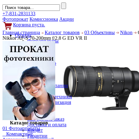
+7-831-2831133
Фотопрокат
Комиссионка
Акции
Корзина пуста.
Главная страница
Каталог товаров
03 Объективы
Nikon
Обзоры
Nikkor AF-S 70-200mm f/2.8 G ED VR II
Фотоаппараты
Объективы
Фильтры
Новости
Фото и видео
Гаджеты
Аксессуары
Слухи
Новости компании
Услуги
Прокат фототехники
Выкуп и реализация
Покупателям
Акции
Как сделать заказ
Каталог товаров
Доставка и оплата
01 Фотоаппараты
Кредит
Компактные
Гарантии