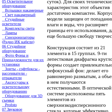
суток). Для своих технически
05 Осветительное
оборудование
характеристик этот объектив
Вспышки накамерные
достаточно компактен. Корпу
Свет накамерный
модели защищен от попадани
Студийные
осветители
влаги и воды, что расширяет
Комплекты света
границы его использования, д
Лампы
еще большую свободу творчес
Синхронизаторы
(Радио ИК кабели)
06 Студийное
Конструкция состоит из 21
оборудование
элемента в 15 группах. 9-ти
Фото Фоны и
лепестковая диафрагма кругл
Принадлежности для их
формы создает привлекатель
установки
Зонты - софтбоксы -
нефокусный фон: делает его
рассеиватели -
равномерно размытым, а объ
отражатели
в нем получаются
Аксессуары к
осветительному
естественными. В оптической
оборудованию
системе расположены пять
Оборудование для 3D
элементов из
съемки
сверхнизкодисперсионного
Profoto
07 Звуковое
стекла, которые эффективно