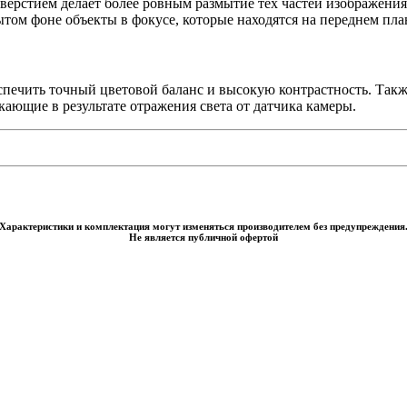
ерстием делает более ровным размытие тех частей изображения,
ытом фоне объекты в фокусе, которые находятся на переднем пла
еспечить точный цветовой баланс и высокую контрастность. Так
ающие в результате отражения света от датчика камеры.
Характеристики и комплектация могут изменяться производителем без предупреждения
Не является публичной офертой