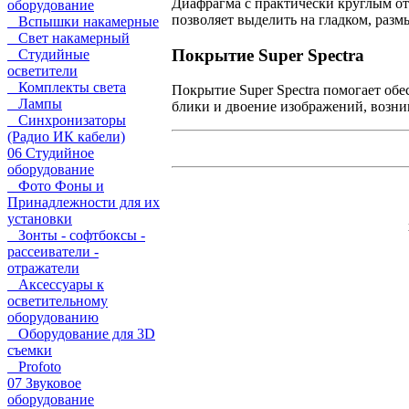
Диафрагма с практически круглым отв
оборудование
позволяет выделить на гладком, разм
Вспышки накамерные
Свет накамерный
Покрытие Super Spectra
Студийные
осветители
Комплекты света
Покрытие Super Spectra помогает об
Лампы
блики и двоение изображений, возник
Синхронизаторы
(Радио ИК кабели)
06 Студийное
оборудование
Фото Фоны и
Принадлежности для их
установки
Зонты - софтбоксы -
рассеиватели -
отражатели
Аксессуары к
осветительному
оборудованию
Оборудование для 3D
съемки
Profoto
07 Звуковое
оборудование