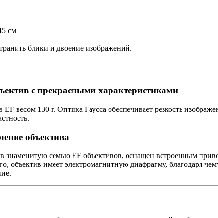
45 см
странить блики и двоение изображений.
ъектив с прекрасными характеристиками
 EF весом 130 г. Оптика Гаусса обеспечивает резкость изображ
астность.
ление объектива
ий в знаменитую семью EF объективов, оснащен встроенным прив
го, объектив имеет электромагнитную диафрагму, благодаря чем
ние.