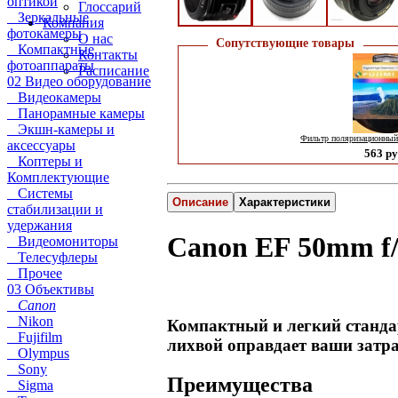
оптикой
Глоссарий
Зеркальные
Компания
фотокамеры
О нас
Сопутствующие товары
Компактные
Контакты
фотоаппараты
Расписание
02 Видео оборудование
Видеокамеры
Панорамные камеры
Экшн-камеры и
Фильтр поляризационны
аксессуары
563 ру
Коптеры и
Комплектующие
Системы
Описание
Характеристики
стабилизации и
удержания
Canon EF 50mm f/1
Видеомониторы
Телесуфлеры
Прочее
03 Объективы
Canon
Nikon
Компактный и легкий стандарт
Fujifilm
лихвой оправдает ваши затр
Olympus
Sony
Преимущества
Sigma