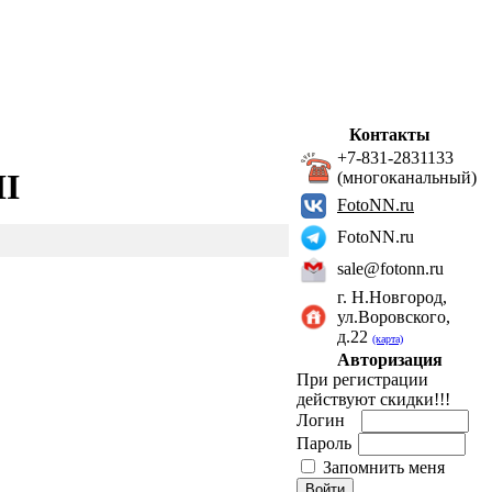
Контакты
+7-831-2831133
II
(многоканальный)
FotoNN.ru
FotoNN.ru
sale@fotonn.ru
г. Н.Новгород,
ул.Воровского,
д.22
(карта)
Авторизация
При регистрации
действуют скидки!!!
Логин
Пароль
Запомнить меня