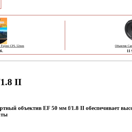
й Fujimi CPL 52mm
Объектив Can
б.
11 
.8 II
ный объектив EF 50 мм f/1.8 II обеспечивает высо
аты