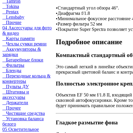
Tamron
Tokina
•
Стандартный угол обзора 46°.
Pentax
•
Диафрагма f/1.8
Lensbaby
•
Минимальное фокусное расстояние 
Прочие
•
Размер фильтра 52 мм
04 Аксессуары для фото
•
Покрытие Super Spectra позволяет у
& видео
Карты памяти
Подробное описание
Чехлы сумки ремни
Аккумуляторы &
зарядки
Компактный стандартный об
Батарейные блоки
Фильтры
Это самый легкий в линейке объектив
Бленды
прекрасный цветовой баланс и контр
Переходные кольца &
конвертеры
Полностью электронное креп
Пульты ДУ
Штативы и
Объектив EF 50 мм f/1.8 II, входящ
аксессуары
сквозной автофокусировки. Кроме то
Держатели
будет принимать правильное положе
Прочее
Чистящие средства
Установка баланса
Гладкое размытие фона
белого
05 Осветительное