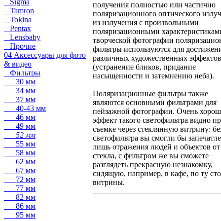
Sigma
получения полностью или частично
Tamron
поляризационного оптического излу
Tokina
из излучения с произвольными
Pentax
поляризационными характеристикам
Lensbaby
творческой фотографии поляризаци
Прочие
фильтры используются для достижен
04 Аксессуары для фото
различных художественных эффекто
& видео
(устранение бликов, придание
Фильтры
насыщенности и затемнению неба).
30 мм
34 мм
Поляризационные фильтры также
37 мм
являются основными фильтрами для
40-43 мм
пейзажной фотографии. Очень хоро
46 мм
эффект такого светофильтра видно п
49 мм
съемке через стеклянную витрину: бе
52 мм
светофильтра вы смогли бы запечатле
55 мм
лишь отражения людей и объектов от
58 мм
стекла, с фильтром же вы сможете
62 мм
разглядеть прекрасную незнакомку,
67 мм
сидящую, например, в кафе, по ту ст
72 мм
витрины.
77 мм
82 мм
86 мм
95 мм