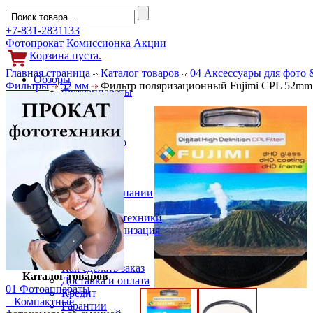
+7-831-2831133
Фотопрокат
Комиссионка
Акции
Корзина пуста.
Главная страница
Каталог товаров
04 Аксессуары для фото 
Обзоры
Фильтры
52 мм
Фильтр поляризационный Fujimi CPL 52mm
Фотоаппараты
Объективы
Фильтры
Новости
Фото и видео
Гаджеты
Аксессуары
Слухи
Новости компании
Услуги
Прокат фототехники
Выкуп и реализация
Покупателям
Акции
Как сделать заказ
Каталог товаров
Доставка и оплата
01 Фотоаппараты
Кредит
Компактные
Гарантии