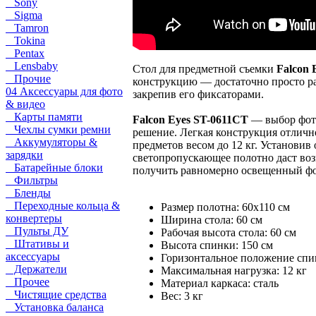
Sony
Sigma
Tamron
Tokina
Pentax
Lensbaby
Стол для предметной съемки
Falcon 
Прочие
конструкцию — достаточно просто ра
04 Аксессуары для фото
закрепив его фиксаторами.
& видео
Карты памяти
Falcon Eyes ST-0611CT
— выбор фото
Чехлы сумки ремни
решение. Легкая конструкция отличн
Аккумуляторы &
предметов весом до 12 кг. Установив 
зарядки
светопропускающее полотно даст воз
Батарейные блоки
получить равномерно освещенный фо
Фильтры
Бленды
Переходные кольца &
Размер полотна: 60х110 см
конвертеры
Ширина стола: 60 см
Пульты ДУ
Рабочая высота стола: 60 см
Штативы и
Высота спинки: 150 см
аксессуары
Горизонтальное положение спи
Держатели
Максимальная нагрузка: 12 кг
Прочее
Материал каркаса: сталь
Чистящие средства
Вес: 3 кг
Установка баланса