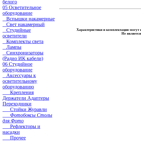
белого
05 Осветительное
оборудование
Вспышки накамерные
Свет накамерный
Студийные
Характеристики и комплектация могут 
Не являетс
осветители
Комплекты света
Лампы
Синхронизаторы
(Радио ИК кабели)
06 Студийное
оборудование
Аксессуары к
осветительному
оборудованию
Крепления
Держатели Адаптеры
Переходники
Стойки Журавли
Фотобоксы Столы
для Фото
Рефлекторы и
насадки
Прочее