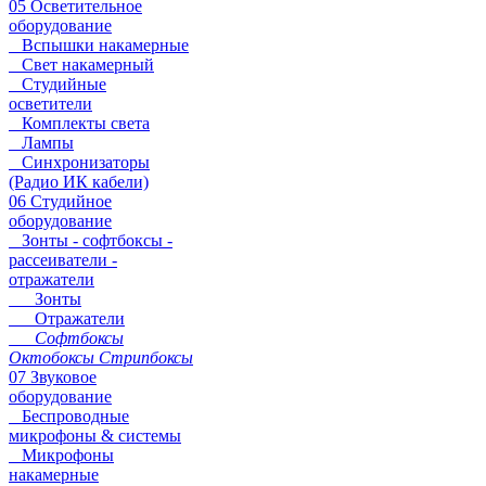
05 Осветительное
оборудование
Вспышки накамерные
Свет накамерный
Студийные
осветители
Комплекты света
Лампы
Синхронизаторы
(Радио ИК кабели)
06 Студийное
оборудование
Зонты - софтбоксы -
рассеиватели -
отражатели
Зонты
Отражатели
Софтбоксы
Октобоксы Стрипбоксы
07 Звуковое
оборудование
Беспроводные
микрофоны & системы
Микрофоны
накамерные