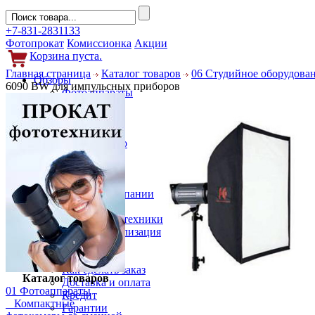
+7-831-2831133
Фотопрокат
Комиссионка
Акции
Корзина пуста.
Главная страница
Каталог товаров
06 Студийное оборудова
Обзоры
6090 BW для импульсных приборов
Фотоаппараты
Объективы
Фильтры
Новости
Фото и видео
Гаджеты
Аксессуары
Слухи
Новости компании
Услуги
Прокат фототехники
Выкуп и реализация
Покупателям
Акции
Как сделать заказ
Каталог товаров
Доставка и оплата
01 Фотоаппараты
Кредит
Компактные
Гарантии