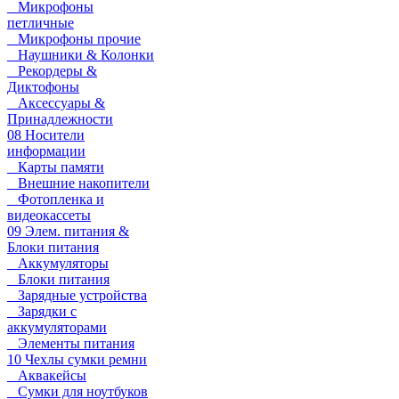
Микрофоны
петличные
Микрофоны прочие
Наушники & Колонки
Рекордеры &
Диктофоны
Аксессуары &
Принадлежности
08 Носители
информации
Карты памяти
Внешние накопители
Фотопленка и
видеокассеты
09 Элем. питания &
Блоки питания
Аккумуляторы
Блоки питания
Зарядные устройства
Зарядки с
аккумуляторами
Элементы питания
10 Чехлы сумки ремни
Аквакейсы
Сумки для ноутбуков