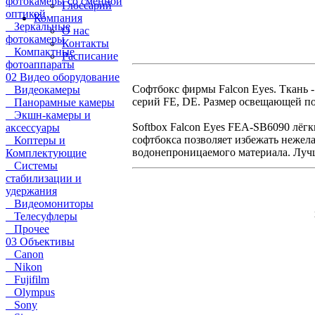
фотокамеры со сменной
Глоссарий
оптикой
Компания
Зеркальные
О нас
фотокамеры
Контакты
Компактные
Расписание
фотоаппараты
02 Видео оборудование
Софтбокс фирмы Falcon Eyes. Ткань 
Видеокамеры
серий FE, DE. Размер освещающей по
Панорамные камеры
Экшн-камеры и
Softbox Falcon Eyes FEA-SB6090 лёг
аксессуары
софтбокса позволяет избежать нежела
Коптеры и
водонепроницаемого материала. Лучш
Комплектующие
Системы
стабилизации и
удержания
Видеомониторы
Телесуфлеры
Прочее
03 Объективы
Canon
Nikon
Fujifilm
Olympus
Sony