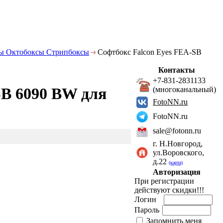
ы Октобоксы Стрипбоксы
Софтбокс Falcon Eyes FEA-SB
Контакты
+7-831-2831133
SB 6090 BW для
(многоканальный)
FotoNN.ru
FotoNN.ru
sale@fotonn.ru
г. Н.Новгород,
ул.Воровского,
д.22
(карта)
Авторизация
При регистрации
действуют скидки!!!
Логин
Пароль
Запомнить меня