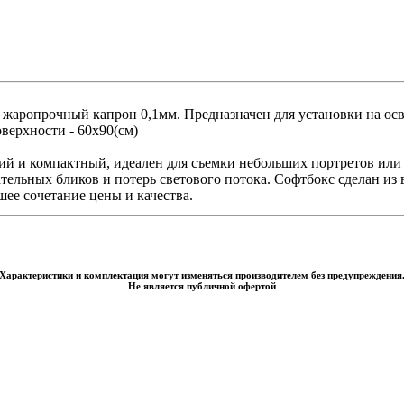
- жаропрочный капрон 0,1мм. Предназначен для установки на ос
верхности - 60х90(см)
кий и компактный, идеален для съемки небольших портретов или
тельных бликов и потерь светового потока. Софтбокс сделан из
ее сочетание цены и качества.
Характеристики и комплектация могут изменяться производителем без предупреждения
Не является публичной офертой