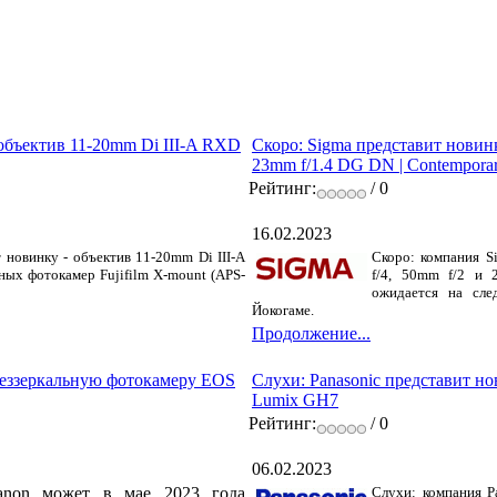
 объектив 11-20mm Di III-A RXD
Скоро: Sigma представит новинк
23mm f/1.4 DG DN | Contempora
Рейтинг:
/ 0
16.02.2023
 новинку - объектив 11-20mm Di III-A
Скоро: компания S
ных фотокамер Fujifilm X-mount (APS-
f/4, 50mm f/2 и 
ожидается на сле
Йокогаме.
Продолжение...
беззеркальную фотокамеру EOS
Слухи: Panasonic представит н
Lumix GH7
Рейтинг:
/ 0
06.02.2023
anon может в мае 2023 года
Слухи: компания P