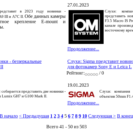
27.01.2023
редставит в 2023 году новинки -
Слухи: компа
Обе данных камеры
представить но
 III и A7C II.
F3.5 Macro IS P
етное крепление E-mount и
канале произво
ы.
восточному врем
Продолжение...
инки - беззеркальные
Слухи: Sigma представит новин
II
для фотокамер Sony E и Leica L
Рейтинг:
/ 0
19.01.2023
 собирается представить две новинки -
Слухи: компания 
 Lumix GH7 и G100 Mark II.
объектив 50mm F1.4
Продолжение...
В начало
< Предыдущая
1
2
3
4
5
6
7
8
9
10
Следующая >
В конец
Всего 41 - 50 из 503