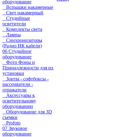
оборудование
Вспышки накамерные
Свет накамерный
Студийные
осветители
Комплекты света
Лампы
Синхронизаторы
(Радио ИК кабели)
06 Студийное
оборудование
Фото Фоны и
Принадлежности для их
установки
Зонты - софтбоксы -
рассеиватели -
отражатели
Аксессуары к
осветительному
оборудованию
Оборудование для 3D
съемки
Profoto
07 Звуковое
оборудование