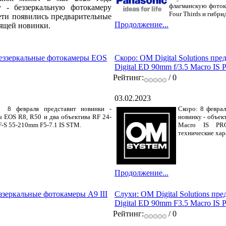
флагманскую фоток
у - беззеркальную фотокамеру
Four Thirds и гибр
ети появились предварительные
Продолжение...
оящей новинки.
беззеркальные фотокамеры EOS
Скоро: OM Digital Solutions пр
Digital ED 90mm f/3.5 Macro IS
Рейтинг:
/ 0
03.02.2023
 8 февраля представит новинки -
Скоро: 8 феврал
 EOS R8, R50 и два объектива RF 24-
новинку - объек
F-S 55-210mm F5-7.1 IS STM.
Macro IS PRO
технические хар
Продолжение...
ззеркальные фотокамеры A9 III
Слухи: OM Digital Solutions пр
Digital ED 90mm F3.5 Macro IS P
Рейтинг:
/ 0