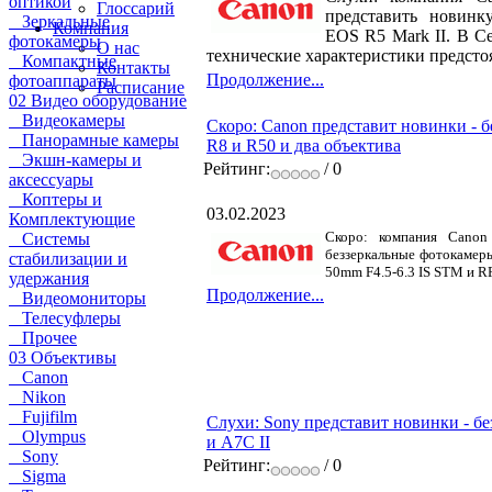
оптикой
Глоссарий
представить новинк
Зеркальные
Компания
EOS R5 Mark II. В С
фотокамеры
О нас
технические характеристики предст
Компактные
Контакты
Продолжение...
фотоаппараты
Расписание
02 Видео оборудование
Видеокамеры
Скоро: Canon представит новинки - 
Панорамные камеры
R8 и R50 и два объектива
Экшн-камеры и
Рейтинг:
/ 0
аксессуары
Коптеры и
03.02.2023
Комплектующие
Скоро: компания Canon
Системы
беззеркальные фотокамеры
стабилизации и
50mm F4.5-6.3 IS STM и R
удержания
Продолжение...
Видеомониторы
Телесуфлеры
Прочее
03 Объективы
Canon
Nikon
Fujifilm
Слухи: Sony представит новинки - бе
Olympus
и A7C II
Sony
Рейтинг:
/ 0
Sigma