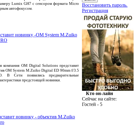
амеру Lumix GH7 с сенсором формата Micro
Восстановить пароль.
идным автофокусом.
Регистрация
едставит новинку -OM System M.Zuiko
 PRO
я компания OM Digital Solutions представит
тив OM System M.Zuiko Digital ED 90mm f/3.5
. В Сети появились предварительные
актеристики предстоящей новинки.
Кто он-лайн
Сейчас на сайте:
Гостей - 5
едставит новинку - объектив M.Zuiko
ro