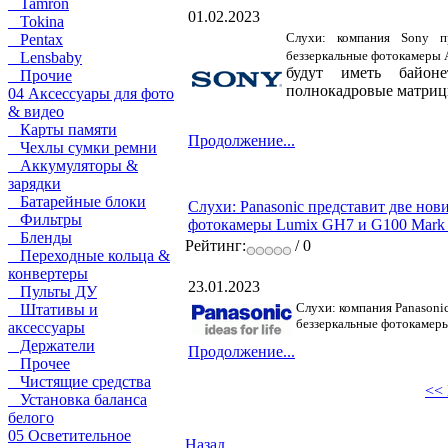
Tamron
01.02.2023
Tokina
Слухи: компания Sony п
Pentax
беззеркальные фотокамеры A9
Lensbaby
будут иметь байон
Прочие
полнокадровые матриц
04 Аксессуары для фото
& видео
Карты памяти
Продолжение...
Чехлы сумки ремни
Аккумуляторы &
зарядки
Батарейные блоки
Слухи: Panasonic представит две нов
Фильтры
фотокамеры Lumix GH7 и G100 Mark 
Бленды
Рейтинг:
/ 0
Переходные кольца &
конвертеры
23.01.2023
Пульты ДУ
Слухи: компания Panasonic
Штативы и
беззеркальные фотокамеры
аксессуары
Держатели
Продолжение...
Прочее
Чистящие средства
<< 
Установка баланса
белого
05 Осветительное
Назад