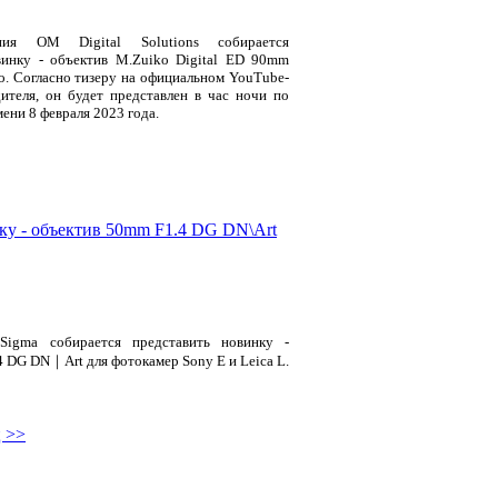
ния OM Digital Solutions собирается
винку - объектив M.Zuiko Digital ED 90mm
ro. Согласно тизеру на официальном YouTube-
дителя, он будет представлен в час ночи по
ени 8 февраля 2023 года.
ку - объектив 50mm F1.4 DG DN\Art
Sigma собирается представить новинку -
 DG DN｜Art для фотокамер Sony E и Leica L.
 >>