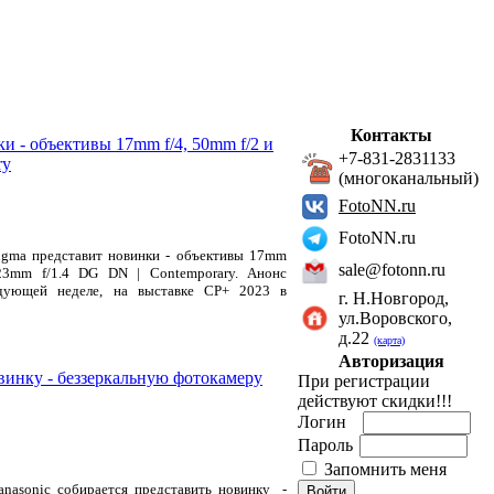
Контакты
и - объективы 17mm f/4, 50mm f/2 и
+7-831-2831133
ry
(многоканальный)
FotoNN.ru
FotoNN.ru
igma представит новинки - объективы 17mm
sale@fotonn.ru
23mm f/1.4 DG DN | Contemporary. Анонс
дующей неделе, на выставке CP+ 2023 в
г. Н.Новгород,
ул.Воровского,
д.22
(карта)
Авторизация
овинку - беззеркальную фотокамеру
При регистрации
действуют скидки!!!
Логин
Пароль
Запомнить меня
anasonic собирается представить новинку -