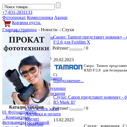
+7-831-2831133
Фотопрокат
Комиссионка
Акции
Корзина пуста.
Главная страница
Новости
Слухи
Обзоры
Скоро: Tamron представит новинку -
Фотоаппараты
F/2.8 для Fujifilm X
Объективы
Фильтры
Рейтинг:
/ 0
Новости
Фото и видео
20.02.2023
Гаджеты
Скоро: Tamron представит
Аксессуары
RXD F/2.8 для беззеркаль
Слухи
C).
Новости компании
Продолжение...
Услуги
Прокат фототехники
Выкуп и реализация
Слухи: Canon представит новинку - 
Покупателям
R5 Mark II?
Акции
Каталог товаров
Рейтинг:
/ 0
Как сделать заказ
01 Фотоаппараты
Доставка и оплата
Компактные
Кредит
13.02.2023
фотокамеры со сменной
Гарантии
Слухи: компания C