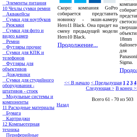
Элементы питания
компан
Скоро: компания GoPro
10 Чехлы сумки ремни
собирае
собирается представить
Аквакейсы
предста
новинку - экшн-камеру
Сумки для ноутбуков
светоси
Рюкзаки
Hero11 Black. Она придет на
сверхш
Сумки для фото и
смену предыдущей модели
объек
видео камер
Hero10 Black.
18mm
Ремни
Продолжение...
байоне
Футляры прочие
для 
Сумки для КПК и
Panaso
телефонов
Sigma.
Футляры для
объективов
Продол
Дождевики
Сумки для студийного
<< В начало
< Предыдущая
1
2
3
4
оборудования -
Следующая >
В конец >
штативов - стоек
Модульные системы и
Всего 61 - 70 из 503
компоненты
Назад
11 Расходные материалы
Бумага
Картриджи
12 Компьютерная
техника
Периферийные