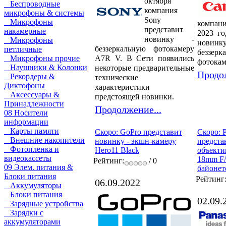
октября
Беспроводные
компания
микрофоны & системы
Sony
Микрофоны
компа
представит
накамерные
2023 го
новинку -
Микрофоны
нов
беззеркальную фотокамеру
петличные
беззерк
A7R V. В Сети появились
Микрофоны прочие
фотокам
Наушники & Колонки
некоторые предварительные
Продол
Рекордеры &
технические
Диктофоны
характеристики
Аксессуары &
предстоящей новинки.
Принадлежности
Продолжение...
08 Носители
информации
Карты памяти
Скоро: GoPro представит
Скоро: P
Внешние накопители
новинку - экшн-камеру
предста
Фотопленка и
Hero11 Black
объекти
видеокассеты
18mm F/
Рейтинг:
/ 0
09 Элем. питания &
байонет
Блоки питания
Рейтинг
06.09.2022
Аккумуляторы
Блоки питания
02.09.
Зарядные устройства
Зарядки с
аккумуляторами