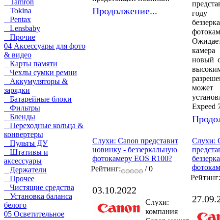
Tamron
предст
Продолжение...
Tokina
году 
Pentax
беззерк
Lensbaby
фотокаме
Прочие
Ожида
04 Аксессуары для фото
камер
& видео
новый с
Карты памяти
высоки
Чехлы сумки ремни
разреш
Аккумуляторы &
мож
зарядки
установ
Батарейные блоки
Expeed 7
Фильтры
Бленды
Продол
Переходные кольца &
конвертеры
Слухи: Canon представит
Слухи: 
Пульты ДУ
новинку - беззеркальную
предста
Штативы и
фотокамеру EOS R100?
беззерк
аксессуары
фотока
Рейтинг:
/ 0
Держатели
Рейтинг
Прочее
Чистящие средства
03.10.2022
Установка баланса
27.09.
Слухи:
белого
компания
05 Осветительное