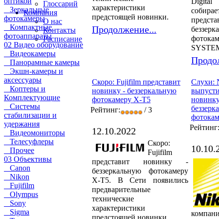
оптикой
Digita
Глоссарий
характеристики
Зеркальные
собирае
Компания
предстоящей новинки.
фотокамеры
предста
О нас
Компактные
Продолжение...
беззерк
Контакты
фотоаппараты
фото
Расписание
02 Видео оборудование
SYSTEM
Видеокамеры
Продол
Панорамные камеры
Экшн-камеры и
аксессуары
Скоро: Fujifilm представит
Слухи: 
Коптеры и
новинку - беззеркальную
выпусти
Комплектующие
фотокамеру Х-Т5
новинку
Системы
беззерк
Рейтинг:
/ 3
стабилизации и
фотокам
удержания
Рейтинг
12.10.2022
Видеомониторы
Телесуфлеры
Скоро:
10.10.
Прочее
Fujifilm
03 Объективы
представит новинку -
Canon
беззеркальную фотокамеру
Nikon
Х-Т5. В Сети появились
Fujifilm
предварительные
Olympus
технические
Sony
характеристики
Sigma
компа
предстоящей новинки.