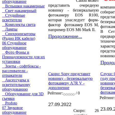
Canon может
оборудование
представить очередную
Вспышки накамерные
компа
новинку - беззеркальную
Свет накамерный
собирае
фотокамеру EOS R100,
Студийные
предста
которая унаследует форм-
осветители
беззерк
Комплекты света
фактор фотокамер EOS M,
фотока
Лампы
например EOS M6 Mark II.
В Сет
Синхронизаторы
Продолжение...
предвар
(Радио ИК кабели)
техниче
06 Студийное
характе
оборудование
предсто
Фото Фоны и
новинки
Принадлежности для их
установки
Продол
Зонты - софтбоксы -
рассеиватели -
Скоро: Sony представит
Слухи: 
отражатели
новинку - беззеркальную
году пр
Аксессуары к
фотокамеру A7R V -
новинку
осветительному
дополнение
беззерк
оборудованию
фотока
Рейтинг:
/ 0
Оборудование для 3D
Рейтинг
съемки
Profoto
27.09.2022
07 Звуковое
23.09.
Скоро: 26
оборудование