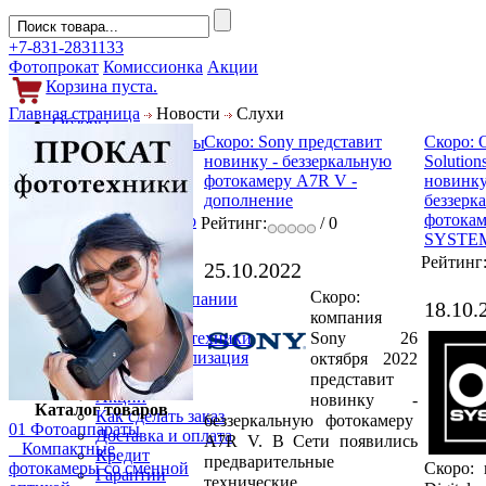
+7-831-2831133
Фотопрокат
Комиссионка
Акции
Корзина пуста.
Главная страница
Новости
Слухи
Обзоры
Скоро: Sony представит
Скоро: 
Фотоаппараты
новинку - беззеркальную
Solution
Объективы
фотокамеру A7R V -
новинку
Фильтры
дополнение
беззерк
Новости
фотока
Фото и видео
Рейтинг:
/ 0
SYSTE
Гаджеты
Аксессуары
Рейтинг
25.10.2022
Слухи
Скоро:
Новости компании
18.10.
компания
Услуги
Sony 26
Прокат фототехники
Выкуп и реализация
октября 2022
Покупателям
представит
Акции
новинку -
Каталог товаров
Как сделать заказ
беззеркальную фотокамеру
01 Фотоаппараты
Доставка и оплата
A7R V. В Сети появились
Компактные
Кредит
предварительные
Скоро:
фотокамеры со сменной
Гарантии
технические